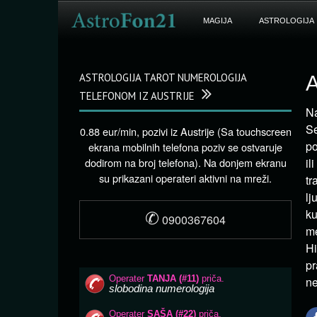
MAGIJA
ASTROLOGIJA
ASTROLOGIJA TAROT NUMEROLOGIJA
A
TELEFONOM IZ AUSTRIJE
Na
Se
0.88 eur/min, pozivi iz Austrije (Sa touchscreen
po
ekrana mobilnih telefona poziv se ostvaruje
dodirom na broj telefona). Na donjem ekranu
il
su prikazani operateri aktivni na mreži.
tr
lj
✆
ku
0900367604
me
Hi
pr
n