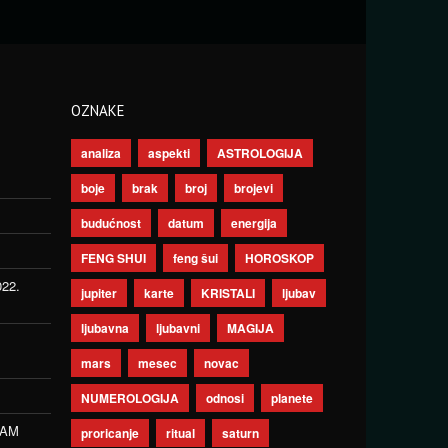
OZNAKE
analiza
aspekti
ASTROLOGIJA
boje
brak
broj
brojevi
budućnost
datum
energija
FENG SHUI
feng šui
HOROSKOP
022.
jupiter
karte
KRISTALI
ljubav
ljubavna
ljubavni
MAGIJA
mars
mesec
novac
NUMEROLOGIJA
odnosi
planete
ZAM
proricanje
ritual
saturn