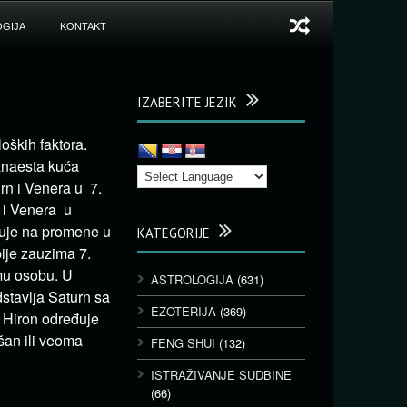
GIJA
KONTAKT
IZABERITE JEZIK
oških faktora.
danaesta kuća
urn i Venera u 7.
r i Venera u
azuje na promene u
KATEGORIJE
pije zauzima 7.
amu osobu. U
ASTROLOGIJA
(631)
stavlja Saturn sa
EZOTERIJA
(369)
 Hiron određuje
šan ili veoma
FENG SHUI
(132)
ISTRAŽIVANJE SUDBINE
(66)