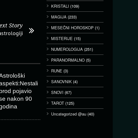
KRISTALI
(109)
MAGIJA
(233)
ext Story
MESEČNI HOROSKOP
(1)
strologiji
MISTERIJE
(15)
NUMEROLOGIJA
(251)
PARANORMALNO
(5)
RUNE
(3)
Astrološki
SANOVNIK
(4)
aspekti:Nestali
brod pojavio
SNOVI
(67)
se nakon 90
TAROT
(125)
godina
Uncategorized @au
(40)