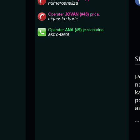
S
P
n
k
p
as