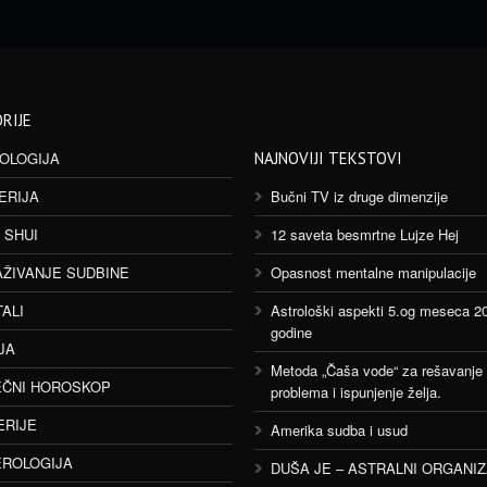
RIJE
OLOGIJA
NAJNOVIJI TEKSTOVI
ERIJA
Bučni TV iz druge dimenzije
 SHUI
12 saveta besmrtne Lujze Hej
AŽIVANJE SUDBINE
Opasnost mentalne manipulacije
TALI
Astrološki aspekti 5.og meseca 2
godine
JA
Metoda „Čaša vode“ za rešavanje
ČNI HOROSKOP
problema i ispunjenje želja.
ERIJE
Amerika sudba i usud
ROLOGIJA
DUŠA JE – ASTRALNI ORGANI