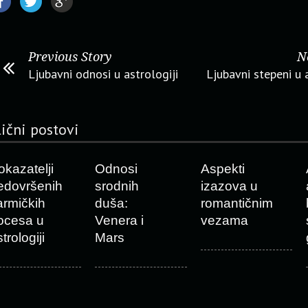
Previous Story
N
Ljubavni odnosi u astrologiji
Ljubavni stepeni u a
lični postovi
okazatelji
Odnosi
Aspekti
edovršenih
srodnih
izazova u
armičkih
duša:
romantičnim
ocesa u
Venera i
vezama
trologiji
Mars