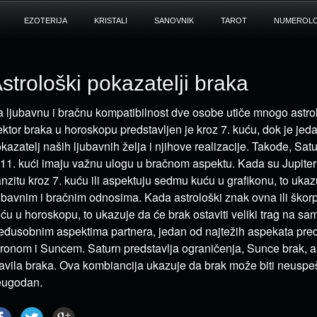
EZOTERIJA
KRISTALI
SANOVNIK
TAROT
NUMEROLO
strološki pokazatelji braka
 ljubavnu i bračnu kompatibilnost dve osobe utiče mnogo astrol
ktor braka u horoskopu predstavljen je kroz 7. kuću, dok je je
kazatelj naših ljubavnih želja i njihove realizacije. Takođe, Sat
i 11. kući imaju važnu ulogu u bračnom aspektu. Kada su Jupite
anzitu kroz 7. kuću ili aspektuju sedmu kuću u grafikonu, to uk
ubavnim i bračnim odnosima. Kada astrološki znak ovna ili škor
ću u horoskopu, to ukazuje da će brak ostaviti veliki trag na s
đusobnim aspektima partnera, jedan od najtežih aspekata pred
ronom i Suncem. Saturn predstavlja ograničenja, Sunce brak, a
avila braka. Ova kombiancija ukazuje da brak može biti neuspe
eugodan.