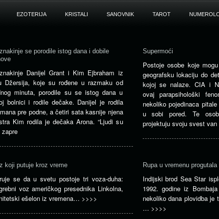
EZOTERIJA
KRISTALI
SANOVNIK
TAROT
NUMEROLO
iznakinje se porodile istog dana i dobile
Supermoći
nove
Postoje osobe koje mogu
iznakinje Danijel Grant i Kim Ejbraham iz
geografsku lokaciju do det
u Džersija, koje su rođene u razmaku od
kojoj se nalaze. CIA i 
dnog minuta, porodile su se istog dana u
ovaj parapsihološki fe
toj bolnici i rodile dečake. Danijel je rodila
nekoliko pojedinaca pital
mana pre podne, a četiri sata kasnije njena
u sobi pored. Te osob
stra Kim rodila je dečaka Arona. “Ljudi su
projektuju svoju svest van
i zapre
z koji putuje kroz vreme
Rupa u vremenu progutala 
ruje se da u svetu postoje tri voza-duha:
Indijski brod Sea Star isp
grebni voz američkog presednika Linkolna,
1992. godine iz Bombaja 
nitetski ešelon iz vremena…
>>>>
nekoliko dana plovidba je 
…
>>>>