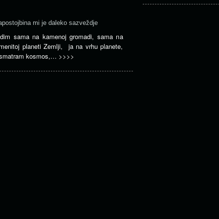
apostojbina mi je daleko sazveždje
dim sama na kamenoj gromadi, sama na
menitoj planeti Zemlji, ja na vrhu planete,
smatram kosmos,…
>>>>