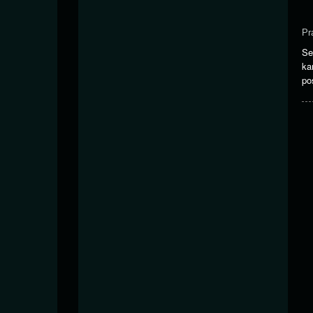
Pr
Se
ka
po