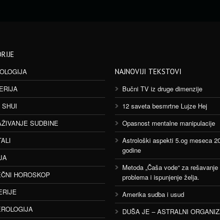
RIJE
OLOGIJA
NAJNOVIJI TEKSTOVI
ERIJA
Bučni TV iz druge dimenzije
 SHUI
12 saveta besmrtne Lujze Hej
AŽIVANJE SUDBINE
Opasnost mentalne manipulacije
TALI
Astrološki aspekti 5.og meseca 2
godine
JA
Metoda „Čaša vode“ za rešavanje
ČNI HOROSKOP
problema i ispunjenje želja.
ERIJE
Amerika sudba i usud
ROLOGIJA
DUŠA JE – ASTRALNI ORGANI