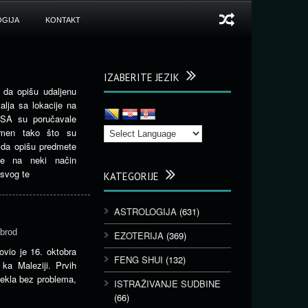
GIJA
KONTAKT
IZABERITE JEZIK
 da opišu udaljenu
alja sa lokacije na
NSA su poručavale
nomen tako što su
e da opišu predmete
e na neki način
 svog te
KATEGORIJE
ASTROLOGIJA
(631)
brod
EZOTERIJA
(369)
lovio je 16. oktobra
FENG SHUI
(132)
ka Maleziji. Prvih
tekla bez problema,
ISTRAŽIVANJE SUDBINE
(66)