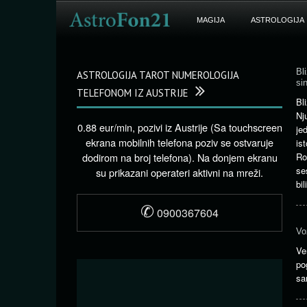
MAGIJA
ASTROLOGIJA
Bl
ASTROLOGIJA TAROT NUMEROLOGIJA
si
TELEFONOM IZ AUSTRIJE
Bl
Nj
0.88 eur/min, pozivi iz Austrije (Sa touchscreen
je
ekrana mobilnih telefona poziv se ostvaruje
is
dodirom na broj telefona). Na donjem ekranu
Ro
se
su prikazani operateri aktivni na mreži.
bil
✆
0900367604
Vo
Ve
po
sa