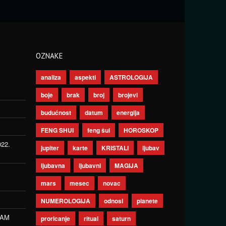
OZNAKE
analiza
aspekti
ASTROLOGIJA
boje
brak
broj
brojevi
budućnost
datum
energija
FENG SHUI
feng šui
HOROSKOP
022.
jupiter
karte
KRISTALI
ljubav
ljubavna
ljubavni
MAGIJA
mars
mesec
novac
NUMEROLOGIJA
odnosi
planete
ZAM
proricanje
ritual
saturn