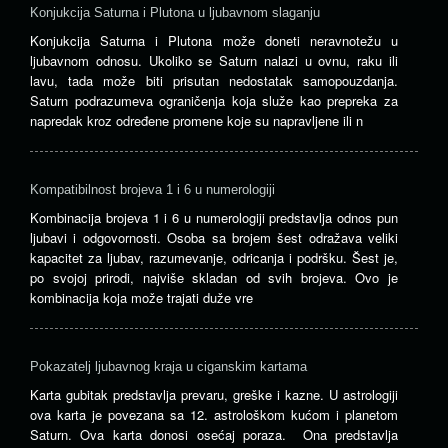
Konjukcija Saturna i Plutona u ljubavnom slaganju
Konjukcija Saturna i Plutona može doneti neravnotežu u
ljubavnom odnosu. Ukoliko se Saturn nalazi u ovnu, raku ili
lavu, tada može biti prisutan nedostatak samopouzdanja.
Saturn podrazumeva ograničenja koja služe kao prepreka za
napredak kroz određene promene koje su napravljene ili n
Kompatibilnost brojeva 1 i 6 u numerologiji
Kombinacija brojeva 1 i 6 u numerologiji predstavlja odnos pun
ljubavi i odgovornosti. Osoba sa brojem šest odražava veliki
kapacitet za ljubav, razumevanje, odricanja i podršku. Šest je,
po svojoj prirodi, najviše skladan od svih brojeva. Ovo je
kombinacija koja može trajati duže vre
Pokazatelj ljubavnog kraja u ciganskim kartama
Karta gubitak predstavlja prevaru, greške i kazne. U astrologiji
ova karta je povezana sa 12. astrološkom kućom i planetom
Saturn. Ova karta donosi osećaj poraza. Ona predstavlja