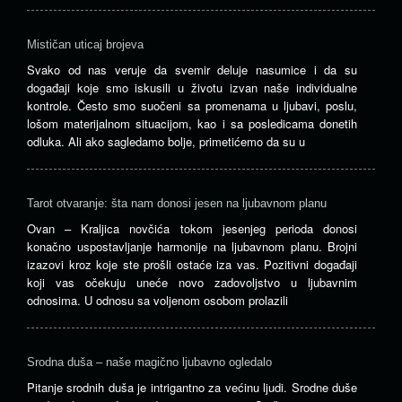
Mističan uticaj brojeva
Svako od nas veruje da svemir deluje nasumice i da su
događaji koje smo iskusili u životu izvan naše individualne
kontrole. Često smo suočeni sa promenama u ljubavi, poslu,
lošom materijalnom situacijom, kao i sa posledicama donetih
odluka. Ali ako sagledamo bolje, primetićemo da su u
Tarot otvaranje: šta nam donosi jesen na ljubavnom planu
Ovan – Kraljica novčića tokom jesenjeg perioda donosi
konačno uspostavljanje harmonije na ljubavnom planu. Brojni
izazovi kroz koje ste prošli ostaće iza vas. Pozitivni događaji
koji vas očekuju uneće novo zadovoljstvo u ljubavnim
odnosima. U odnosu sa voljenom osobom prolazili
Srodna duša – naše magično ljubavno ogledalo
Pitanje srodnih duša je intrigantno za većinu ljudi. Srodne duše