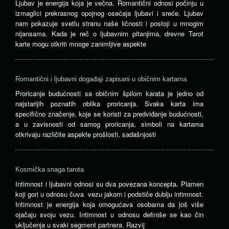
Ljubav je energija koja je večna. Romantični odnosi počinju u
izmaglici prekrasnog opojnog osećaja ljubavi i sreće. Ljubav
nam pokazuje svetlu stranu naše ličnosti i postoji u mnogim
nijansama. Kada je reč o ljubavnim pitanjima, drevne Tarot
karte mogu otkriti mnoge zanimljive aspekte
Romantični i ljubavni događaji zapisani u običnim kartama
Proricanje budućnosti sa običnim špilom karata je jedno od
najstarijih poznatih oblika proricanja. Svaka karta ima
specifično značenje, koje se koristi za predviđanje budućnosti,
a u zavisnosti od samog proricanja, simboli na kartama
otkrivaju različite aspekte prošlosti, sadašnjosti
Kosmička snaga tarota
Intimnost i ljubavni odnosi su dva povezana koncepta. Plamen
koji gori u odnosu čuva vezu jakom i podstiče dublju intimnost.
Intimnost je energija koja omogućava osobama da još više
ojačaju svoju vezu. Intimnost u odnosu definiše se kao čin
uključenja u svaki segment partnera. Razvij