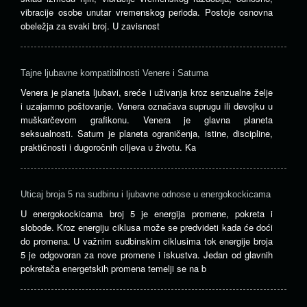
vibracije osobe unutar vremenskog perioda. Postoje osnovna
obeležja za svaki broj. U zavisnost
Tajne ljubavne kompatibilnosti Venere i Saturna
Venera je planeta ljubavi, sreće i uživanja kroz senzualne želje
i uzajamno poštovanje. Venera označava suprugu ili devojku u
muškarčevom grafikonu. Venera je glavna planeta
seksualnosti. Saturn je planeta ograničenja, istine, discipline,
praktičnosti i dugoročnih ciljeva u životu. Ka
Uticaj broja 5 na sudbinu i ljubavne odnose u energokockicama
U energokockicama broj 5 je energija promene, pokreta i
slobode. Kroz energiju ciklusa može se predvideti kada će doći
do promena. U važnim sudbinskim ciklusima tok energije broja
5 je odgovoran za nove promene i iskustva. Jedan od glavnih
pokretača energetskih promena temelji se na b