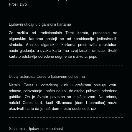
Prošli živo
Ljubavni uticaji u ciganskim kartama
Za razliku od tradicionalnih Tarot karata, proricanje sa
ciganskim kartama sastoji se od kombinacije jedinstvenih
simbola. Analiza ciganskim kartama predstavlja struktuiran
način gledanja, a svaka karta ima svoj izraziti smisao. Svaki
karta predstavlja određene segmente u životu, popu
Uticaj asteroida Ceres u ljubavnim odnosima
Natalni Ceres u određenoj kući u grafikonu opisuje vrstu
odnosa, prihvatanje i način na koji će osoba prihvatiti određene
gubitke. On je čvrsto povezan sa majčinstvom. Na primer,
natalni Ceres u 4. kući Blizanaca (dom i porodica) može
ukazivati na to da je naš dom mesto udobnosti, raz
Sinastrija – ljubav i seksualnost