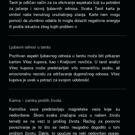
Tarot je odličan način za za otkrivanje aspekata koji su potrebni
za jačanje i razvoj ljubavnih odnosa. Svaka Tarot karta je
simbol naše trenutnog unutrašnjeg stanja. Karte nam mogu
pomoći da utvrdimo odakle bi mogla dolaziti negativna energija
ili prošla iskustva zbog kojih problem n
Ljubavni odnosi u tarotu
Pozitivan aspekt ljubavnog odnosa u tarotu može biti prikazan
kartom Vitez kupova, kao i Kraljicom novčića. U tarot analizi
Vitez kupova može predstavljati vrlo romantičnu osobu, ali
emocionalnu nezrelu za održavanje dugoročnog odnosa. Vitez
kupova je uvek u potrazi za svojom udobnošć
Karma – zamka prošlih života
Karmičke veze predstavljaju magnetske veze koje su
nedovršene. Skoro svaka značajna veza u našem životu
temelji se na vezi iz prošlog života. Razlog za ponovno
povezivanje je to što se nešto neugodno dogodilo u tom
prošlom životu. Dakle, to upućuje na neki nedovršen posao.