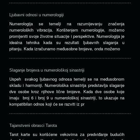
Ljubavni odnosi u numerologiji
Numerologija se temelji na razumijevanju značenja
numeroloških vibracija. Korištenjem numerologije, možemo
promijeniti svoje životne situacije i perspektive. Numerologija je
idealna tehnika kada su rezultati ljubavnih slaganja u
pitanju. Kada izračunamo međusobne brojeve, onda možemo
Slaganje brojeva u numerološkoj sinastriji
Uspeh svakog ljubavnog odnosa temelji se na međusobnom
skladu i harmoniji. Numerološka sinastrija predstavlja slaganje
dve osobe kroz njihove lične brojeve. Kada dve osobe koje
imaju broj 6 i broj 9 u numerološkoj sinastriji, to ukazuje na
kompatibilan odnos koji će se razviti iz pr
Tajanstveni obrasci Tarota
Tarot karte su korišćene vekovima za predviđanje budućih