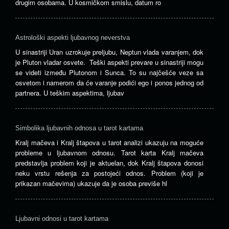
drugim osobama. U kosmičkom smislu, datum ro
Astrološki aspekti ljubavnog neverstva
U sinastriji Uran uzrokuje preljubu, Neptun vlada varanjem, dok
je Pluton vladar osvete. Teški aspekti prevare u sinastriji mogu
se videti između Plutonom i Sunca. To su najčešće veze sa
osvetom i namerom da će varanje podići ego i ponos jednog od
partnera. U teškim aspektima, ljubav
Simbolika ljubavnih odnosa u tarot kartama
Kralj mačeva i Kralj štapova u tarot analizi ukazuju na moguće
probleme u ljubavnom odnosu. Tarot karta Kralj mačeva
predstavlja problem koji je aktuelan, dok Kralj štapova donosi
neku vrstu rešenja za postojeći odnos. Problem (koji je
prikazan mačevima) ukazuje da je osoba previše hl
Ljubavni odnosi u tarot kartama