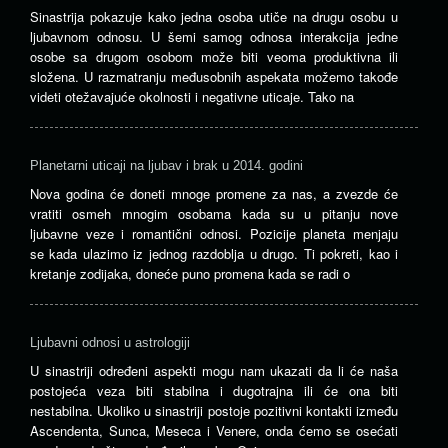
Sinastrija pokazuje kako jedna osoba utiče na drugu osobu u
ljubavnom odnosu. U šemi samog odnosa interakcija jedne
osobe sa drugom osobom može biti veoma produktivna ili
složena. U razmatranju međusobnih aspekata možemo takođe
videti otežavajuće okolnosti i negativne uticaje. Tako na
Planetarni uticaji na ljubav i brak u 2014. godini
Nova godina će doneti mnoge promene za nas, a zvezde će
vratiti osmeh mnogim osobama kada su u pitanju nove
ljubavne veze i romantični odnosi. Pozicije planeta menjaju
se kada ulazimo iz jednog razdoblja u drugo. Ti pokreti, kao i
kretanje zodijaka, doneće puno promena kada se radi o
Ljubavni odnosi u astrologiji
U sinastriji određeni aspekti mogu nam ukazati da li će naša
postojeća veza biti stabilna i dugotrajna ili će ona biti
nestabilna. Ukoliko u sinastriji postoje pozitivni kontakti između
Ascendenta, Sunca, Meseca i Venere, onda ćemo se osećati