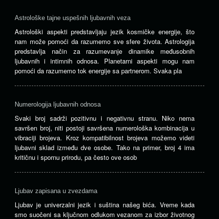
Astrološke tajne uspešnih ljubavnih veza
Astrološki aspekti predstavljaju jezik kosmičke energije, što
nam može pomoći da razumemo sve sfere života. Astrologija
predstavlja način za razumevanje dinamike međusobnih
ljubavnih i intimnih odnosa. Planetarni aspekti mogu nam
pomoći da razumemo tok energije sa partnerom. Svaka pla
Numerologija ljubavnih odnosa
Svaki broj sadrži pozitivnu i negativnu stranu. Niko nema
savršen broj, niti postoji savršena numerološka kombinacija u
vibraciji brojeva. Kroz kompatibilnost brojeva možemo videti
ljubavni sklad između dve osobe. Tako na primer, broj 4 ima
kritičnu i spornu prirodu, pa često ove osob
Ljubav zapisana u zvezdama
Ljubav je univerzalni jezik i suština našeg bića. Vreme kada
smo suočeni sa ključnom odlukom vezanom za izbor životnog