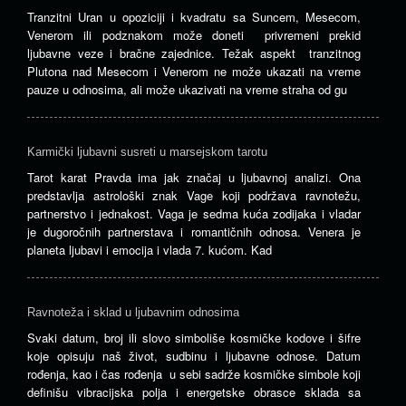
Tranzitni Uran u opoziciji i kvadratu sa Suncem, Mesecom,
Venerom ili podznakom može doneti privremeni prekid
ljubavne veze i bračne zajednice. Težak aspekt tranzitnog
Plutona nad Mesecom i Venerom ne može ukazati na vreme
pauze u odnosima, ali može ukazivati ​​na vreme straha od gu
Karmički ljubavni susreti u marsejskom tarotu
Tarot karat Pravda ima jak značaj u ljubavnoj analizi. Ona
predstavlja astrološki znak Vage koji podržava ravnotežu,
partnerstvo i jednakost. Vaga je sedma kuća zodijaka i vladar
je dugoročnih partnerstava i romantičnih odnosa. Venera je
planeta ljubavi i emocija i vlada 7. kućom. Kad
Ravnoteža i sklad u ljubavnim odnosima
Svaki datum, broj ili slovo simboliše kosmičke kodove i šifre
koje opisuju naš život, sudbinu i ljubavne odnose. Datum
rođenja, kao i čas rođenja u sebi sadrže kosmičke simbole koji
definišu vibracijska polja i energetske obrasce sklada sa