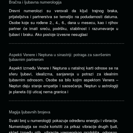
Bračna i ljubavna numerologija
Drevni numerolozi su verovali da ključ trajnog braka,
prijateljstva i partnerstva se temeljio na podudarnosti datuma.
Osobe koje su rođene 2., 4., 6., dana u mesecu, kao i njihov
partner će imati sreću, podršku, stabilnost i razumevanje u
ljubavi i braku. Ako postoje izvesne nesuglasi
Aspekti Venere i Neptuna u sinastriji: potraga za savršenim
ljubavnim partnerom
Aspekti između Venere i Neptuna u natalnoj karti odnose se na
sferu ljubavi, idealizma, sanjarenja u potrazi za idealnim
ljubavnim odnosom. Osobe sa bilo kojim aspektom Venera –
Neptun daju stanje empatije i saosećanja. Neptun u astrologiji
je planeta čiji uticaj nema granica i
Magija ljubavnih brojeva
Svaki broj u numerologiji pokazuje određenu energiju i vibracije.
Numerologija se može koristiti za prikaz vibracije drugih ljudi,
sklad između njih, vibracije vremenskog razdoblja, odnosno,