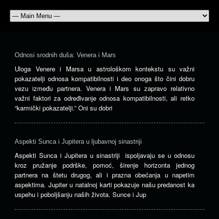
Odnosi srodnih duša: Venera i Mars
Uloga Venere i Marsa u astrološkom kontekstu su važni
pokazatelji odnosa kompatibilnosti i deo onoga što čini dobru
vezu između partnera. Venera i Mars su zapravo relativno
važni faktori za određivanje odnosa kompatibilnosti, ali retko
“karmički pokazatelji.” Oni su dobri
Aspekti Sunca i Jupitera u ljubavnoj sinastriji
Aspekti Sunca i Jupitera u sinastriji ispoljavaju se u odnosu
kroz pružanje podrške, pomoć, širenje horizonta jednog
partnera na štetu drugog, ali i prazna obećanja u napetim
aspektima. Jupiter u natalnoj karti pokazuje našu predanost ka
uspehu i poboljšanju naših života. Sunce i Jup