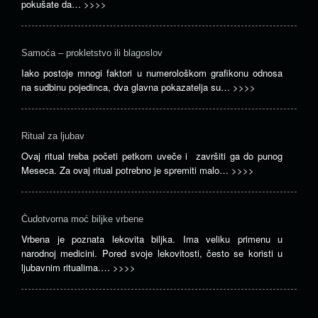
pokušate da…
>>>>
Samoća – prokletstvo ili blagoslov
Iako postoje mnogi faktori u numerološkom grafikonu odnosa
na sudbinu pojedinca, dva glavna pokazatelja su…
>>>>
Ritual za ljubav
Ovaj ritual treba početi petkom uveče i završiti ga do punog
Meseca. Za ovaj ritual potrebno je spremiti malo…
>>>>
Čudotvorna moć biljke vrbene
Vrbena je poznata lekovita biljka. Ima veliku primenu u
narodnoj medicini. Pored svoje lekovitosti, često se koristi u
ljubavnim ritualima.…
>>>>