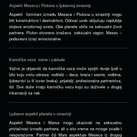
Aspekti Meseca i Plutona u ljubavnoj sinastriji
Aspekti formirani između Meseca i Plutona u sinastriji mogu
biti konstruktivni i destruktivni. Odnosi uvek uključuju najdublje
slojeve emotivnog sveta. Obe planete utiče na seksualni život
partnera. Pluton otvoreno izražava seksualni nagon. Mesec –
podsvesni izraz emocionalne
Karmičke veze: istine i zablude
Važno je objasniti da karmička veza može spojiti dvoje ljudi u
bilo koju vrstu odnosa: roditelji – deca, braća i sestre, rodbina,
ljubavnici (u ili izvan braka), prijatelji, profesionalna partnerstva,
itd. Dve duše imaju karmičku vezu koju su doživele u drugoj
inkarnaciji sa nek
Ljubavni aspekti planeta u sinastriji
Aspekti Meseca i Marsa mogu ukazivati ​​na seksualnu
privlačnost između partnera, ali u isto vreme na mnoge svađe i
nesporazume. Partner čiji Mars aspektuje Meseca iz drugog