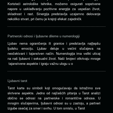
Koristeći astrološke tehnike, možemo osigurati sopstvene
napore u usklađivanju pozitivne energije za uspešan život,
skladnost i rast. Sinergija predstavlja uzajamno delovanje
nekoliko stvari, pri čemu je krajnji efekat zajedničk
Partnerski odnosi i ljubavne dileme u numerologiji
Ljubav nema ograničenja ili granice i predstavlja najljepšu
ljudsku emociju. Ljubav deluje u većini slučajeva na
neočekivani i tajanstven način. Numerologija ima veliki uticaj
na naš ljubavni i seksualni život. Naši brojevi otkrivaju mnoge
tajanstvene aspekte i igraju važnu ulogu u o
Ljubavni tarot
Tarot karte su simboli koji omogućavaju da istražimo sve
skrivene aspekte. Jedno od najčešćih pitanja u Tarot analizi
obično se odnosi na partnerske i romantične odnose. U
mnogim slučajevima, ljubavni odnosi su u zastoju, a partneri
izgube osećaj za smer i svrhu. U tom smislu, u Tarot