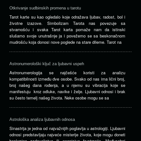
Otkrivanje sudbinskih promena u tarotu
Tarot karte su kao ogledalo koje odražava ljubav, radost, bol i
životne izazove. Simbolizam Tarota nas povezuje sa
stvarnošću i svaka Tarot karta pomaže nam da istinski
slušamo svoje unutrašnje ja i povežemo se sa beskonačnom
mudrošću koja donosi nove poglede na stare dileme. Tarot na
Astronumerološki ključ za ljubavni uspeh
Astronumerologija se najčešće koristi za analizu
kompatibilnosti između dve osobe. Svako od nas ima lični broj,
broj našeg dana rođenja, a u njemu su vibracija koje se
manifestuju kroz odluke, navike i želje. Ljubavni odnosi i brak
su često temelj našeg života. Neke osobe mogu se sa
Astrološka analiza ljubavnih odnosa
Sinastrija je jedna od najvažnijih poglavlja u astrologiji. Ljubavni
odnosi predstavljaju najveće misterije života, koje mogu doneti
beskrajno zadovoljstvo ili neopisive frustracije. Međusobni