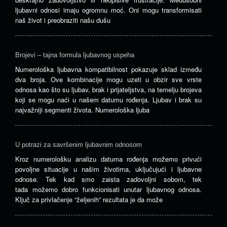
ljubavni odnosi imaju ogromnu moć. Oni mogu transformisati
naš život i preobraziti našu dušu
Brojevi – tajna formula ljubavnog uspeha
Numerološka ljubavna kompatibilnost pokazuje sklad između
dva broja. Ove kombinacije mogu uzeti u obzir sve vrste
odnosa kao što su ljubav, brak i prijateljstva, na temelju brojeva
koji se mogu naći u našem datumu rođenja. Ljubav i brak su
najvažniji segmenti života. Numerološka ljuba
U potrazi za savršenim ljubavnim odnosom
Kroz numerološku analizu datuma rođenja možemo privući
povoljne situacije u našim životima, uključujući i ljubavne
odnose. Tek kad smo zaista zadovoljni sobom, tek
tada možemo dobro funkcionisati unutar ljubavnog odnosa.
Ključ za privlačenje “željenih” rezultata je da može