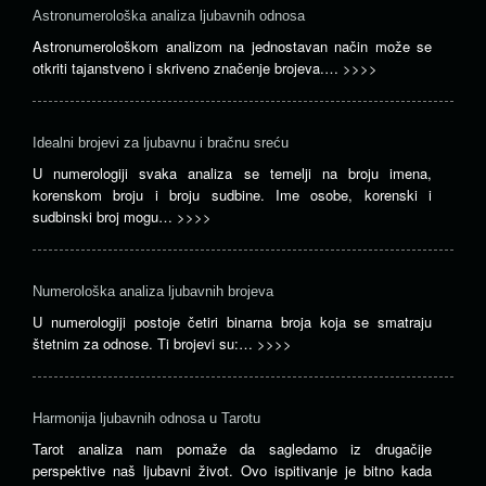
Astronumerološka analiza ljubavnih odnosa
Astronumerološkom analizom na jednostavan način može se
otkriti tajanstveno i skriveno značenje brojeva.…
>>>>
Idealni brojevi za ljubavnu i bračnu sreću
U numerologiji svaka analiza se temelji na broju imena,
korenskom broju i broju sudbine. Ime osobe, korenski i
sudbinski broj mogu…
>>>>
Numerološka analiza ljubavnih brojeva
U numerologiji postoje četiri binarna broja koja se smatraju
štetnim za odnose. Ti brojevi su:…
>>>>
Harmonija ljubavnih odnosa u Tarotu
Tarot analiza nam pomaže da sagledamo iz drugačije
perspektive naš ljubavni život. Ovo ispitivanje je bitno kada