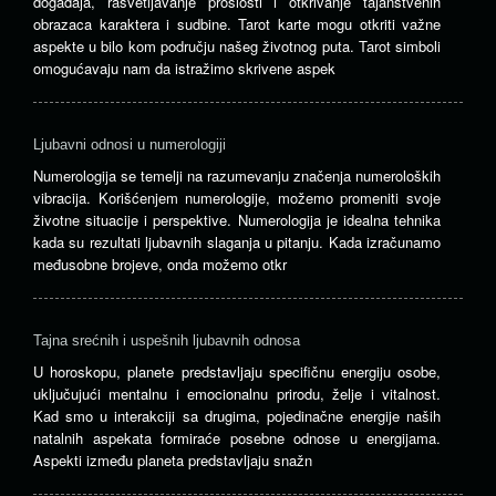
događaja, rasvetljavanje prošlosti i otkrivanje tajanstvenih
obrazaca karaktera i sudbine. Tarot karte mogu otkriti važne
aspekte u bilo kom području našeg životnog puta. Tarot simboli
omogućavaju nam da istražimo skrivene aspek
Ljubavni odnosi u numerologiji
Numerologija se temelji na razumevanju značenja numeroloških
vibracija. Korišćenjem numerologije, možemo promeniti svoje
životne situacije i perspektive. Numerologija je idealna tehnika
kada su rezultati ljubavnih slaganja u pitanju. Kada izračunamo
međusobne brojeve, onda možemo otkr
Tajna srećnih i uspešnih ljubavnih odnosa
U horoskopu, planete predstavljaju specifičnu energiju osobe,
uključujući mentalnu i emocionalnu prirodu, želje i vitalnost.
Kad smo u interakciji sa drugima, pojedinačne energije naših
natalnih aspekata formiraće posebne odnose u energijama.
Aspekti između planeta predstavljaju snažn