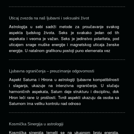
Uticaj zvezda na naš ljubavni i seksualni život
Astrologija u sebi sadrži metode za proučavanje svakog
aspekta ljudskog života. Seks je svakako jedan od tih
aspekata i veoma je važan. Seks je jedinstvo polariteta, pod
uticajem snage muške energije i magnetskog uticaja ženske
energije. U natalnom grafikonu postoji puno elemenata vez
Ljubavna ograničenja – preuzimanje odgovornosti
Aspekt Saturna i Hirona u astrologiji ljubavne kompatibilnosti
i slaganja, ukazuje na intenzivna ograničenja. U slučaju
harmoničnih aspekata, Saturn daje strukturu i disciplinu, dok
Hiron leči rane iz prošlosti. Tvrdi aspekti ukazuju da osoba sa
Saturnom ima veliku kontrolu nad odnoso
Kosmička Sinergija u astrologiji
Kosmička sinergija temelji se na ukupnom broju energija.