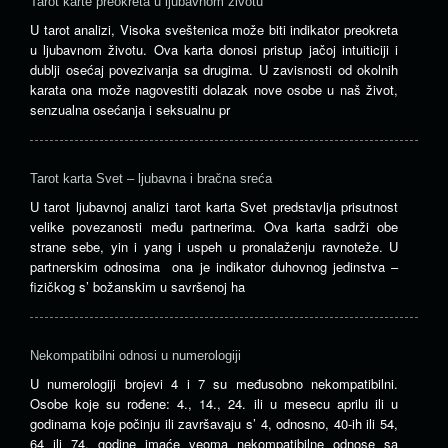
Tarot karte preokreta u ljubavnom životu
U tarot analizi, Visoka sveštenica može biti indikator preokreta
u ljubavnom životu. Ova karta donosi pristup jačoj intuiticiji i
dublji osećaj povezivanja sa drugima. U zavisnosti od okolnih
karata ona može nagovestiti dolazak nove osobe u naš život,
senzualna osećanja i seksualnu pr
Tarot karta Svet – ljubavna i bračna sreća
U tarot ljubavnoj analizi tarot karta Svet predstavlja prisutnost
velike povezanosti među partnerima. Ova karta sadrži obe
strane sebe, yin i yang i uspeh u pronalaženju ravnoteže. U
partnerskim odnosima ona je indikator duhovnog jedinstva –
fizičkog s’ božanskim u savršenoj ha
Nekompatibilni odnosi u numerologiji
U numerologiji brojevi 4 i 7 su međusobno nekompatibilni.
Osobe koje su rođene: 4., 14., 24. ili u mesecu aprilu ili u
godinama koje počinju ili završavaju s’ 4, odnosno, 40-ih ili 54,
64 ili 74. godine imaće veoma nekompatibilne odnose sa