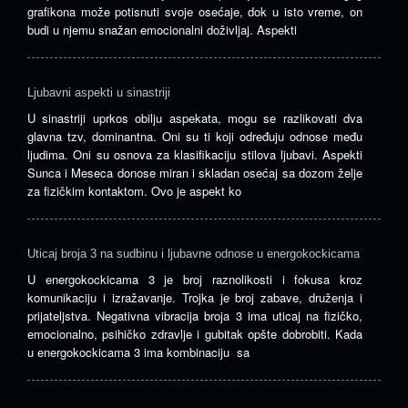
grafikona može potisnuti svoje osećaje, dok u isto vreme, on
budi u njemu snažan emocionalni doživljaj. Aspekti
Ljubavni aspekti u sinastriji
U sinastriji uprkos obilju aspekata, mogu se razlikovati dva
glavna tzv, dominantna. Oni su ti koji određuju odnose među
ljudima. Oni su osnova za klasifikaciju stilova ljubavi. Aspekti
Sunca i Meseca donose miran i skladan osećaj sa dozom želje
za fizičkim kontaktom. Ovo je aspekt ko
Uticaj broja 3 na sudbinu i ljubavne odnose u energokockicama
U energokockicama 3 je broj raznolikosti i fokusa kroz
komunikaciju i izražavanje. Trojka je broj zabave, druženja i
prijateljstva. Negativna vibracija broja 3 ima uticaj na fizičko,
emocionalno, psihičko zdravlje i gubitak opšte dobrobiti. Kada
u energokockicama 3 ima kombinaciju sa