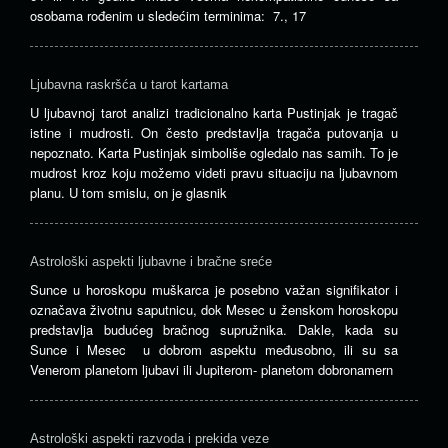
osobama rođenim u sledećim terminima: 7., 17
Ljubavna raskršća u tarot kartama
U ljubavnoj tarot analizi tradicionalno karta Pustinjak je tragač
istine i mudrosti. On često predstavlja tragača putovanja u
nepoznato. Karta Pustinjak simboliše ogledalo nas samih. To je
mudrost kroz koju možemo videti pravu situaciju na ljubavnom
planu. U tom smislu, on je glasnik
Astrološki aspekti ljubavne i bračne sreće
Sunce u horoskopu muškarca je posebno važan signifikator i
označava životnu saputnicu, dok Mesec u ženskom horoskopu
predstavlja budućeg bračnog supružnika. Dakle, kada su
Sunce i Mesec u dobrom aspektu međusobno, ili su sa
Venerom planetom ljubavi ili Jupiterom- planetom dobronamern
Astrološki aspekti razvoda i prekida veze