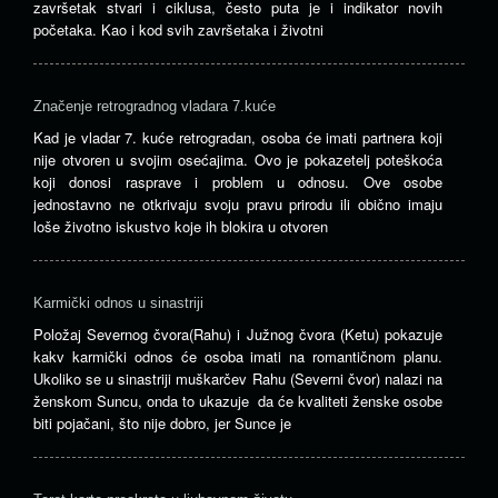
završetak stvari i ciklusa, često puta je i indikator novih
početaka. Kao i kod svih završetaka i životni
Značenje retrogradnog vladara 7.kuće
Kad je vladar 7. kuće retrogradan, osoba će imati partnera koji
nije otvoren u svojim osećajima. Ovo je pokazetelj poteškoća
koji donosi rasprave i problem u odnosu. Ove osobe
jednostavno ne otkrivaju svoju pravu prirodu ili obično imaju
loše životno iskustvo koje ih blokira u otvoren
Karmički odnos u sinastriji
Položaj Severnog čvora(Rahu) i Južnog čvora (Ketu) pokazuje
kakv karmički odnos će osoba imati na romantičnom planu.
Ukoliko se u sinastriji muškarčev Rahu (Severni čvor) nalazi na
ženskom Suncu, onda to ukazuje da će kvaliteti ženske osobe
biti pojačani, što nije dobro, jer Sunce je