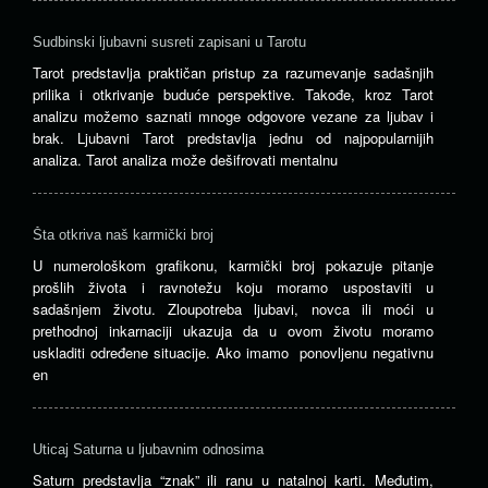
Sudbinski ljubavni susreti zapisani u Tarotu
Tarot predstavlja praktičan pristup za razumevanje sadašnjih
prilika i otkrivanje buduće perspektive. Takođe, kroz Tarot
analizu možemo saznati mnoge odgovore vezane za ljubav i
brak. Ljubavni Tarot predstavlja jednu od najpopularnijih
analiza. Tarot analiza može dešifrovati mentalnu
Šta otkriva naš karmički broj
U numerološkom grafikonu, karmički broj pokazuje pitanje
prošlih života i ravnotežu koju moramo uspostaviti u
sadašnjem životu. Zloupotreba ljubavi, novca ili moći u
prethodnoj inkarnaciji ukazuja da u ovom životu moramo
uskladiti određene situacije. Ako imamo ponovljenu negativnu
en
Uticaj Saturna u ljubavnim odnosima
Saturn predstavlja “znak” ili ranu u natalnoj karti. Međutim,