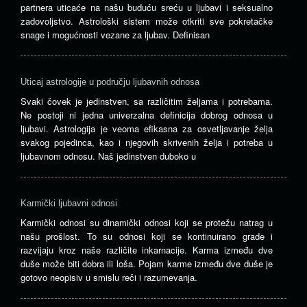
partnera uticaće na našu buduću sreću u ljubavi i seksualno
zadovoljstvo. Astrološki sistem može otkriti sve pokretačke
snage i mogućnosti vezane za ljubav. Definisan
Uticaj astrologije u području ljubavnih odnosa
Svaki čovek je jedinstven, sa različitim željama i potrebama.
Ne postoji ni jedna univerzalna definicija dobrog odnosa u
ljubavi. Astrologija je veoma efikasna za osvetljavanje želja
svakog pojedinca, kao i njegovih skrivenih želja i potreba u
ljubavnom odnosu. Naš jedinstven duboko u
Karmički ljubavni odnosi
Karmički odnosi su dinamički odnosi koji se protežu natrag u
našu prošlost. To su odnosi koji se kontinuirano grade i
razvijaju kroz naše različite inkarnacije. Karma između dve
duše može biti dobra ili loša. Pojam karme između dve duše je
gotovo neopisiv u smislu reči i razumevanja.