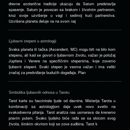
drevne ezoterične tradicije ukazuju da Saturn predstavlja
spasenje. Saturn je povezan sa brakom i životnim partnerom,
kroz svoje uzvišenje u vagi i sedmoj kući partnerstva.
Uzvišena planeta deluje na na svom naj
Ljubavni stepeni u astrologiji
Svaka planeta ili tačka (Ascendent, MC) mogu biti na bilo kom
stepenu, ali kad se govori o ljubavnom životu, važan je položaj
Jupitera i Venere na specifičnim stepenima, koje zovemo
ljubavni stepeni. Svaki stepen je veoma važan i ima veliki
značaj za predviđanje budućih događaja. Plan
Simbolika ljubavnih odnosa u Tarotu
Tarot karte su fascinirale ljude od davnina. Misterija Tarota u
kombinaciji sa astrologijom daje uvek novo svetlo na
svakodnevna pitanja. Tarot analiza nas usmerava da krenemo
pravim putem. Svako ljudsko biće rađa se sa skicom svog
života, širokim okvirom koji se zove sudbina. Tarot k