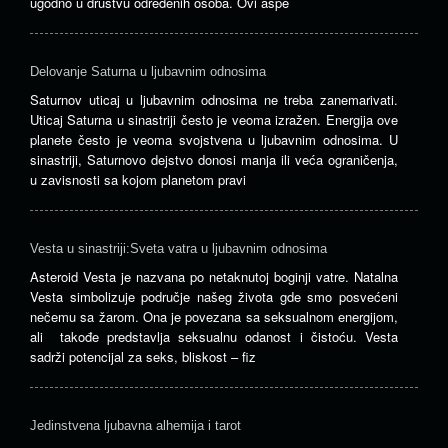
ugodno u društvu određenih osoba. Ovi aspe
Delovanje Saturna u ljubavnim odnosima
Saturnov uticaj u ljubavnim odnosima ne treba zanemarivati.
Uticaj Saturna u sinastriji često je veoma izražen. Energija ove
planete često je veoma svojstvena u ljubavnim odnosima. U
sinastriji, Saturnovo dejstvo donosi manja ili veća ograničenja,
u zavisnosti sa kojom planetom pravi
Vesta u sinastriji:Sveta vatra u ljubavnim odnosima
Asteroid Vesta je nazvana po netaknutoj boginji vatre. Natalna
Vesta simbolizuje područje našeg života gde smo posvećeni
nečemu sa žarom. Ona je povezana sa seksualnom energijom,
ali takođe predstavlja seksualnu odanost i čistoću. Vesta
sadrži potencijal za seks, bliskost – fiz
Jedinstvena ljubavna alhemija i tarot