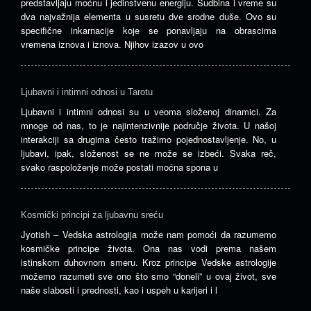
predstavljaju moćnu i jedinstvenu energiju. Sudbina i vreme su
dva najvažnija elementa u susretu dve srodne duše. Ovo su
specifične inkarnacije koje se ponavljaju na obrascima
vremena iznova i iznova. Njihov izazov u ovo
Ljubavni i intimni odnosi u Tarotu
Ljubavni i intimni odnosi su u veoma složenoj dinamici. Za
mnoge od nas, to je najintenzivnije područje života. U našoj
interakciji sa drugima često tražimo pojednostavljenje. No, u
ljubavi, ipak, složenost se ne može se izbeći. Svaka reč,
svako raspoloženje može postati moćna spona u
Kosmički principi za ljubavnu sreću
Jyotish – Vedska astrologija može nam pomoći da razumemo
kosmičke principe života. Ona nas vodi prema našem
istinskom duhovnom smeru. Kroz principe Vedske astrologije
možemo razumeti sve ono što smo “doneli” u ovaj život, sve
naše slabosti i prednosti, kao i uspeh u karijeri i l