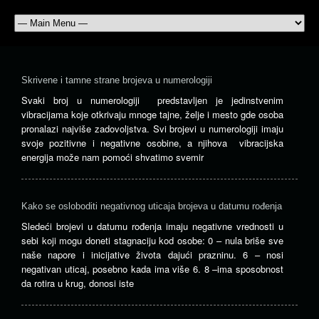
Skrivene i tamne strane brojeva u numerologiji
Svaki broj u numerologiji predstavljen je jedinstvenim
vibracijama koje otkrivaju mnoge tajne, želje i mesto gde osoba
pronalazi najviše zadovoljstva. Svi brojevi u numerologiji imaju
svoje pozitivne i negativne osobine, a njihova vibracijska
energija može nam pomoći shvatimo svemir
Kako se osloboditi negativnog uticaja brojeva u datumu rođenja
Sledeći brojevi u datumu rođenja imaju negativne vrednosti u
sebi koji mogu doneti stagnaciju kod osobe: 0 – nula briše sve
naše napore i inicijative života dajući prazninu. 6 – nosi
negativan uticaj, posebno kada ima više 6. 8 –ima sposobnost
da rotira u krug, donosi iste