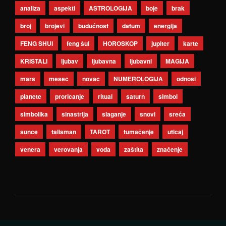
analiza
aspekti
ASTROLOGIJA
boje
brak
broj
brojevi
budućnost
datum
energija
FENG SHUI
feng šui
HOROSKOP
jupiter
karte
KRISTALI
ljubav
ljubavna
ljubavni
MAGIJA
mars
mesec
novac
NUMEROLOGIJA
odnosi
planete
proricanje
ritual
saturn
simbol
simbolika
sinastrija
slaganje
snovi
sreća
sunce
talisman
TAROT
tumačenje
uticaj
venera
verovanja
voda
zaštita
značenje