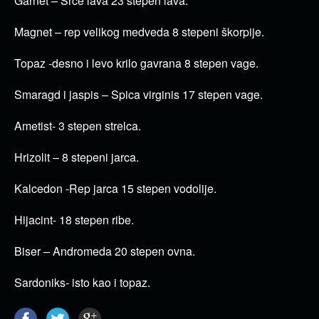
Garnet – Srce lava 23 stepen lava.
Magnet – rep velikog medveda 8 stepeni škorpije.
Topaz -desno i levo krilo gavrana 8 stepen vage.
Smaragd i jaspis – Spica virginis 17 stepen vage.
Ametist- 3 stepen strelca.
Hrizolit – 8 stepeni jarca.
Kalcedon -Rep jarca 15 stepen vodolije.
Hijacint- 18 stepen ribe.
Biser – Andromeda 20 stepen ovna.
Sardoniks- isto kao i topaz.