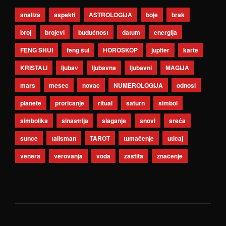
analiza
aspekti
ASTROLOGIJA
boje
brak
broj
brojevi
budućnost
datum
energija
FENG SHUI
feng šui
HOROSKOP
jupiter
karte
KRISTALI
ljubav
ljubavna
ljubavni
MAGIJA
mars
mesec
novac
NUMEROLOGIJA
odnosi
planete
proricanje
ritual
saturn
simbol
simbolika
sinastrija
slaganje
snovi
sreća
sunce
talisman
TAROT
tumačenje
uticaj
venera
verovanja
voda
zaštita
značenje