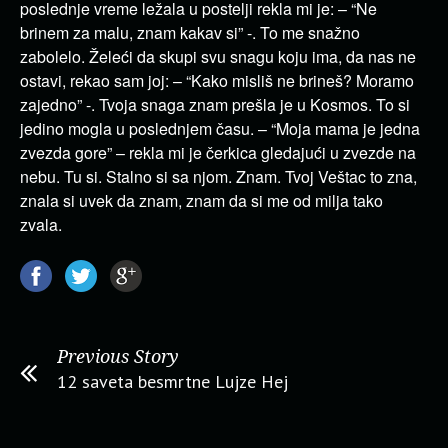
poslednje vreme ležala u postelji rekla mi je: – “Ne
brinem za malu, znam kakav si” -. To me snažno
zabolelo. Želeći da skupi svu snagu koju ima, da nas ne
ostavi, rekao sam joj: – “Kako misliš ne brineš? Moramo
zajedno” -. Tvoja snaga znam prešla je u Kosmos. To si
jedino mogla u poslednjem času. – “Moja mama je jedna
zvezda gore” – rekla mi je čerkica gledajući u zvezde na
nebu. Tu si. Stalno si sa njom. Znam. Tvoj Veštac to zna,
znala si uvek da znam, znam da si me od milja tako
zvala.
Previous Story
12 saveta besmrtne Lujze Hej