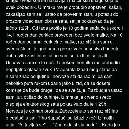
snagu života koji se nastavlja i majčinsku snagu koja je
uvek pobednik. U mraku me je probudio sopstveni kašalj,
zakašljao sam se i ustao da provetrim stan, u potezu do
prozora video sam obrise sata, sat je pokazivao da je
tačno 1:25h. Od tada prošlo je 13 godina sada će uskoro i
14. ti rodjendan ćerkice proveden bez svoje majke. Na 10
rođendan od smrti ćerkicine majke, razmišljao sam o
svemu što mi je godinama pokazivalo prisustvo i bdenje
dobre vile zaštitnice, pitao sam se da li će se javiti.
Uspavao sam se te noći. U nekom trenutku me probudio
neprijatno glasan zvuk TV aparata iznad mog stana da
nisam znao od ljutine i nervoze šta da radim, pa sam
nekoliko puta rukom udario jako u zid, da se dosete
komšije da bude druge i da se sve čuje. Razbudjen ustao
sam ljut, otišao do kuhinje. Iz mraka je crveno svetlo
displeja elektronskog sata pokazivalo da je 1:25h.
Nervoza je odmah prošla. Zabezeknuto sam razmišljao
gledajući u sat. Tiho šapućući su izlazile reči iz mojih
usta:- “A, javljaš se”-. – “Znam da si stalno tu” -. Kada je u