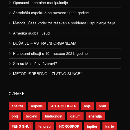
Opasnost mentalne manipulacije
Astrološki aspekti 5.og meseca 2022. godine
Metoda „Čaša vode“ za rešavanje problema i ispunjenje želja.
Amerika sudba i usud
DUŠA JE – ASTRALNI ORGANIZAM
Planetarni uticaji u 10. mesecu 2021. godine
Šta su Mesečevi čvorovi?
METOD “SREBRNO – ZLATNO SUNCE”
OZNAKE
analiza
aspekti
ASTROLOGIJA
boje
brak
broj
brojevi
budućnost
datum
energija
FENG SHUI
feng šui
HOROSKOP
jupiter
karte