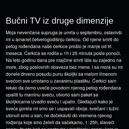
Bučni TV iz druge dimenzije
Moja nevenčana supruga je umrla u septembru, ostavivši
mi u amanet četverogodišnju ćerkicu. Od njene smrti do
petog rođendana naše ćerkice prošlo je manje od tri
meseca. Ćerkica se rodila u 1h i 25 minuta posle ponoći.
Na leto godinu dana pre majčine smrti išle su zajedno na
more, zbog poslovnih obaveza bez mene, i sa mora su mi
donele drvenu posudu punu školjki sa malom limenom
svećom sve umotano u zavarenu plastiku. Ćerkici sam
rekao da ćemo uveče povodom njenog petog rođendana
upaliti tu maminu sveću, otvorio sam paket sa
školjkicama izvadio sveću i upalio. Gledajući kako je
sveća gorela mi smo se i uspavali oboje, svečani i tužni
utonuli smo u san, ne dočekavši do vremena njenog
rodjenja koje smo želeli da sačekamo, 1: 25h, slaveći