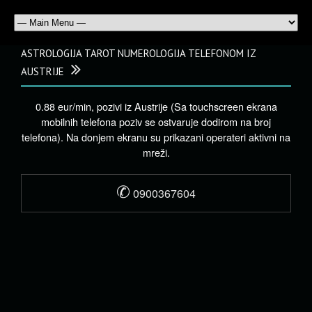
ASTROLOGIJA TAROT NUMEROLOGIJA TELEFONOM IZ
AUSTRIJE
0.88 eur/min, pozivi iz Austrije (Sa touchscreen ekrana
mobilnih telefona poziv se ostvaruje dodirom na broj
telefona). Na donjem ekranu su prikazani operateri aktivni na
mreži.
✆
0900367604