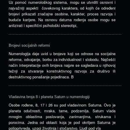
Uz pomoć numerološkog sistema, mogu se utvrditi osnovni i
najvažniji aspekti čovekovog karaktera, od kojih će određeni
brojevi prikazati značajne osobine, karakter, proces razvoja i
buduće karijere. Na osnovu datuma rođenja osobe mogu se
anlizirati i specifični psihološki stereotipi,
Brojevi socijalnih reformi
Numerologija daje uvid u brojeve koji se odnose na socijalne
reforme, odvajanje, borbu za individualnost i slobodu. Najčešći
način interpretacije ovih brojeva najpre se sagledava u njihovoj
težnji za stvaranje konstruktivnog razvoja za društvo ili
destruktivnog ponašanje pojedinaca. B
Vladavina broja 8 i planeta Saturn u numerologiji
Osobe rođene, 8, 17 i 26 su pod vladavinom Saturna. Ovo je
planeta odučnosti, mraka, tame, podzemlja. Saturn vlada
mnogim oblastima poslovanja, zanimanjima, strukama i
porocima. Jedna od oblasti koja je pod okriljem Saturna je
poljoprivreda, uzgoj životinja i stočarstvo. Ljudi pod vla