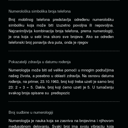
Numerološka simbolika broja telefona
Broj mobilnog telefona predstavlja određenu numerološku
simboliku koja može biti izuzetno povoljna ili nepovoljna.
Najzanimljivija kombinacija broja telefona, prema numerologiji,
je ona koja u sebi ima skoro sve brojeve. Ako se određen
telefonski broj ponavlja dva puta, onda je njegov
Pokazatelji zdravlja u datumu rođenja
Numerologija može biti od velike pomoći u mnogim područjima
našeg života, a posebno u oblasti zdravlja. Na osnovu datuma
rođenja, na primer, 23.10.1963, broj koji treba uzeti je samo broj
23: 2 + 3 = 5. Dakle, broj koji ćemo uzeti je 5. U tumačenju
svakog broja opisane su predispozic
Broj sudbine u numerologiji
Numerologija je nauka koja se zasniva na brojevima i njihovom
međusobnom delovanju. Svaki broj ima svoju vibraciju koja