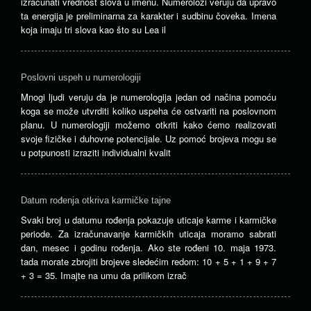
izračunati vrednost slova u imenu. Numerolozi veruju da upravo
ta energija je preliminarna za karakter i sudbinu čoveka. Imena
koja imaju tri slova kao što su Lea il
Poslovni uspeh u numerologiji
Mnogi ljudi veruju da je numerologija jedan od načina pomoću
koga se može utvrditi koliko uspeha će ostvariti na poslovnom
planu. U numerologiji možemo otkriti kako ćemo realizovati
svoje fizičke i duhovne potencijale. Uz pomoć brojeva mogu se
u potpunosti izraziti individualni kvalit
Datum rođenja otkriva karmičke tajne
Svaki broj u datumu rođenja pokazuje uticaje karme i karmičke
periode. Za izračunavanje karmičkih uticaja moramo sabrati
dan, mesec i godinu rođenja. Ako ste rođeni 10. maja 1973.
tada morate zbrojiti brojeve sledećim redom: 10 + 5 + 1 + 9 + 7
+ 3 = 35. Imajte na umu da prilikom izrač