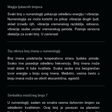
Magija ljubavnih brojeva
Svaki broj u numerologiji pokazuje određenu energiju i vibracije.
Numerologija se može koristiti za prikaz vibracije drugih ljudi,
sklad između njih, vibracije vremenskog razdoblja, odnosno,
vibracije osobe unutar vremenskog perioda. Postoje osnovna
obeležja za svaki broj. U zavisnost
Šta otkriva broj imena u numerologiji
Broj imena predstavlja kooperativnu stranu ljudske prirode.
Svako ime poseduje određenu frekvenciju. Broj imena može
imati dobre ili loše kvalitete. Svaka osoba ima bezgraničan
izvor energije u broju svog imena. Međutim, veoma često u
broju imena može se otkriti ekscentrična, egoistič
Simbolika mističnog broja 7
U numerologiji, sedam se smatra veoma duhovnim brojem sa
određenim kvalitetom. Ovaj broj je povezan sa planetom