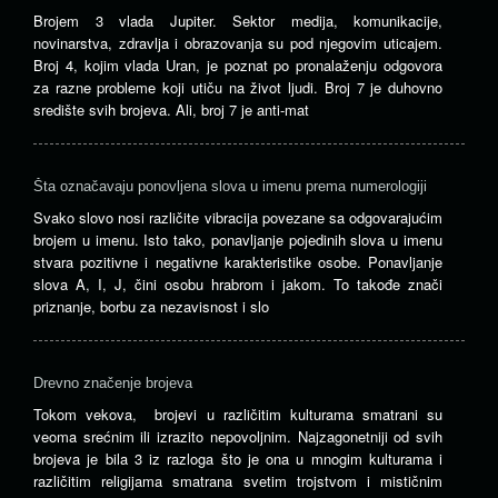
Brojem 3 vlada Jupiter. Sektor medija, komunikacije,
novinarstva, zdravlja i obrazovanja su pod njegovim uticajem.
Broj 4, kojim vlada Uran, je poznat po pronalaženju odgovora
za razne probleme koji utiču na život ljudi. Broj 7 je duhovno
središte svih brojeva. Ali, broj 7 je anti-mat
Šta označavaju ponovljena slova u imenu prema numerologiji
Svako slovo nosi različite vibracija povezane sa odgovarajućim
brojem u imenu. Isto tako, ponavljanje pojedinih slova u imenu
stvara pozitivne i negativne karakteristike osobe. Ponavljanje
slova A, I, J, čini osobu hrabrom i jakom. To takođe znači
priznanje, borbu za nezavisnost i slo
Drevno značenje brojeva
Tokom vekova, brojevi u različitim kulturama smatrani su
veoma srećnim ili izrazito nepovoljnim. Najzagonetniji od svih
brojeva je bila 3 iz razloga što je ona u mnogim kulturama i
različitim religijama smatrana svetim trojstvom i mističnim