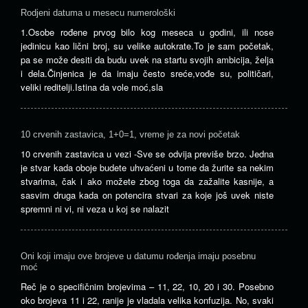
Rodjeni datuma u mesecu numerološki
1.Osobe rođene prvog bilo kog meseca u godini, ili nose
jedinicu kao lični broj, su velike autokrate.To je sam početak,
pa se može desiti da budu uvek na startu svojih ambicija, želja
i dela.Činjenica je da imaju često sreće,vođe su, političari,
veliki reditelji.Istina da vole moć,sla
10 crvenih zastavica, 1+0=1, vreme je za novi početak
10 crvenih zastavica u vezi -Sve se odvija previše brzo. Jedna
je stvar kada oboje budete uhvaćeni u tome da žurite sa nekim
stvarima, čak i ako možete zbog toga da zažalite kasnije, a
sasvim druga kada on potencira stvari za koje još uvek niste
spremni ni vi, ni veza u koj se nalazit
Oni koji imaju ove brojeve u datumu rođenja imaju posebnu
moć
Reč je o specifičnim brojevima – 11, 22, 10, 20 i 30. Posebno
oko brojeva 11 i 22, ranije je vladala velika konfuzija. No, svaki