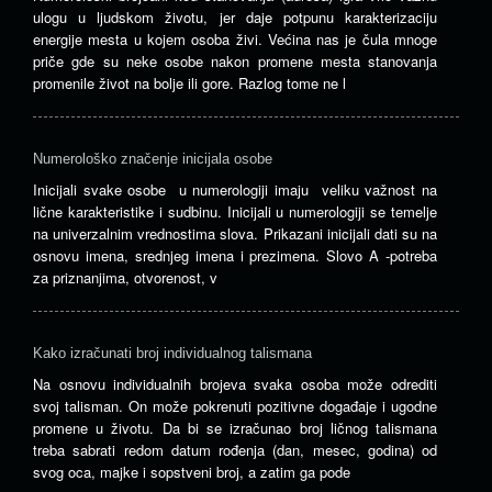
ulogu u ljudskom životu, jer daje potpunu karakterizaciju
energije mesta u kojem osoba živi. Većina nas je čula mnoge
priče gde su neke osobe nakon promene mesta stanovanja
promenile život na bolje ili gore. Razlog tome ne l
Numerološko značenje inicijala osobe
Inicijali svake osobe u numerologiji imaju veliku važnost na
lične karakteristike i sudbinu. Inicijali u numerologiji se temelje
na univerzalnim vrednostima slova. Prikazani inicijali dati su na
osnovu imena, srednjeg imena i prezimena. Slovo A -potreba
za priznanjima, otvorenost, v
Kako izračunati broj individualnog talismana
Na osnovu individualnih brojeva svaka osoba može odrediti
svoj talisman. On može pokrenuti pozitivne događaje i ugodne
promene u životu. Da bi se izračunao broj ličnog talismana
treba sabrati redom datum rođenja (dan, mesec, godina) od
svog oca, majke i sopstveni broj, a zatim ga pode