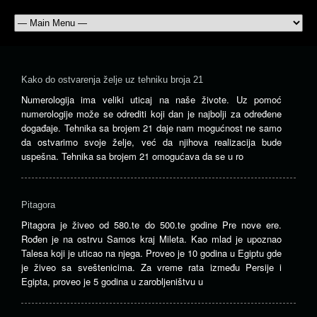
Kako do ostvarenja želje uz tehniku broja 21
Numerologija ima veliki uticaj na naše živote. Uz pomoć
numerologije može se odrediti koji dan je najbolji za određene
događaje. Tehnika sa brojem 21 daje nam mogućnost ne samo
da ostvarimo svoje želje, već da njihova realizacija bude
uspešna. Tehnika sa brojem 21 omogućava da se u ro
Pitagora
Pitagora je živeo od 580.te do 500.te godine Pre nove ere.
Rođen je na ostrvu Samos kraj Mileta. Kao mlad je upoznao
Talesa koji je uticao na njega. Proveo je 10 godina u Egiptu gde
je živeo sa sveštenicima. Za vreme rata između Persije i
Egipta, proveo je 5 godina u zarobljeništvu u