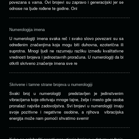
povezana s vama. Ovi brojevi su zapravo i generacijski jer se
odnose na ljude rođene te godine. Oni
Numerologija imena
U numerologiji imena svaka reč i svako slovo povezani su sa
određenim značenjima koja mogu biti duhovna, ezoterična ili
suprotna. Mnogi ljudi ne razumeju razliku između kvalitativne
vrednosti brojeva i jednostavnih proračuna. U numerologiji da bi
otkrili skriveno značenje imena sve re
Skrivene i tamne strane brojeva u numerologiji
Svaki broj u numerologiji predstavljen je jedinstvenim
vibracijama koje otkrivaju mnoge tajne, želje i mesto gde osoba
pronalazi najviše zadovoljstva. Svi brojevi u numerologiji imaju
svoje pozitivne i negativne osobine, a njihova vibracijska
energija može nam pomoći shvatimo svemir