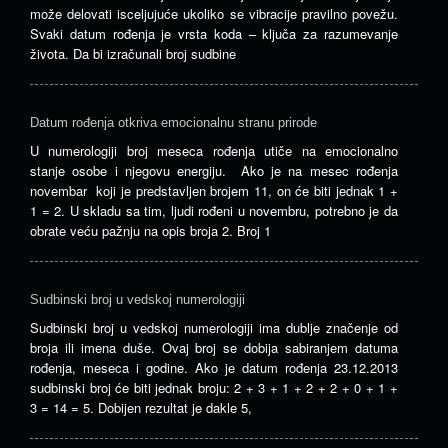
može delovati isceljujuće ukoliko se vibracije pravilno povežu.
Svaki datum rođenja je vrsta koda – ključa za razumevanje
života. Da bi izračunali broj sudbine
Datum rođenja otkriva emocionalnu stranu prirode
U numerologiji broj meseca rođenja utiče na emocionalno
stanje osobe i njegovu energiju. Ako je na mesec rođenja
novembar koji je predstavljen brojem 11, on će biti jednak 1 +
1 = 2. U skladu sa tim, ljudi rođeni u novembru, potrebno je da
obrate veću pažnju na opis broja 2. Broj 1
Sudbinski broj u vedskoj numerologiji
Sudbinski broj u vedskoj numerologiji ima dublje značenje od
broja ili imena duše. Ovaj broj se dobija sabiranjem datuma
rođenja, meseca i godine. Ako je datum rođenja 23.12.2013
sudbinski broj će biti jednak broju: 2 + 3 + 1 + 2 + 2 + 0 + 1 +
3 = 14 = 5. Dobijen rezultat je dakle 5,