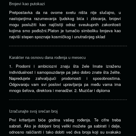
Brojevi kao putokazi
Pretpostavka da na ovome svetu ništa nije slučajno, u
nastojanjima razumevanja ljudskog bića i zbivanja, brojevi
mogu poslužiti kao najčistiji odraz sveukupnih zakonitosti
kojima smo podložni.Platon je tumačio simboliku brojeva kao
najviši stepen spoznaje kosmičkog i unutrašnjeg sklad
Karakter na osnovu dana rođenja u mesecu
1. Prodorni i ambiciozni znaju šta žele Imate izraženu
individualnost i samopouzdanje pa jako dobro znate šta želite.
Napredujete zahvaljujući prodornosti i sposobnostima.
Odgovaraju vam svi poslovi upravljanja pa među vama ima
mnogo šefova, direktora i menadžer. 2. Muzičar i diploma
Izračunajte svoj srećan broj
Prvi kriterijum biće godina vašeg rođenja. Te cifre treba
sabrati. Ako je dobijeni broj veliki možete ga sabirati i dalje,
odnosno raščlaniti i tako dobiti već dva broja koji su svakako