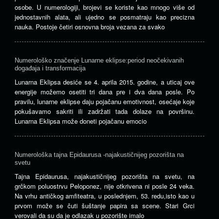
osobe. U numerologiji, brojevi se koriste kao mnogo više od
jednostavnih alata, ali ujedno se posmatraju kao precizna
nauka. Postoje četiri osnovna broja vezana za svako
Numerološko značenje Lunarne eklipse:period neočekivanih
događaja i transformacija
Lunarna Eklipsa desiće se 4. aprila 2015. godine, a uticaj ove
energije možemo osetiti tri dana pre i dva dana posle. Po
pravilu, lunarne eklipse daju pojačanu emotivnost, osećaje koje
pokušavamo sakriti ili zadržati tada dolaze na površinu.
Lunarna Eklipsa može doneti pojačanu emocio
Numerološka tajna Epidaurusa -najakustičnijeg pozorišta na
svetu
Tajna Epidaurusa, najakustičnijeg pozorišta na svetu, na
grčkom poluostrvu Peloponez, nije otkrivena ni posle 24 veka.
Na vrhu antičkog amfiteatra, u poslednjem, 53. redu,isto kao u
prvom može se čuti šuštanje papira sa scene. Stari Grci
verovali da su da je odlazak u pozorište imalo