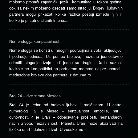
možemo pronaći zajednički jezik i komunikaciju tokom godina,
dok sa nekim možemo osećati samo iritaciju. Brojevi ljubavnih
partnera mogu prikazati kolika razlika postoji između njih ili
koliko je prisutno sličnih interesa.
Numerologija kompatibilnosti
Numerologija se koristi u mnogim područjima života, uključujući
i područje odnosa. Uz pomoć brojeva, možemo jednostavno
odrediti slaganje dvoje ljudi jedno sa drugim. Da bi saznali
koliko smo kompatibilni sa partnerom moramo najpre uporediti
međusobne brojeve oba partnera iz datuma ro
Broj 24 – dve strane Meseca
Broj 24 je jedan od brojeva ljubavi i majčinstva. U astro-
numerologiji 2 je Mesec – senzualnost, emocije, mir i
duhovnost, 4 je Uran – odbacivanje prošlosti, nestandardni
način života, nezavisnost. Planeta Uran može ukazivati ​​na
fizičku smrt i duhovni život. U vedskoj nu