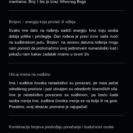
mantrama. Broj 1 bio je izraz Vrhovnog Boga
Brojevi – energija koja privlači ili odbija
Svako ime dato na rođenju sadrži energiju kroz koju osoba
dobija prilike i privilegije. Dan rođena je pravi izvor naše moći
na sudbinskom putu. Brojevi na osnovu datuma rođenja mogu
nam pomoći da protumačimo svoj jedinstveni numerološki kod i
pokažu nam kakav zadatak imamo u ovom živ
Uticaj imena na sudbinu
Ime i sudbina čoveka neraskidivo su povezani, jer nose pečat
određenog prostora i pod uticajem su određenih kosmičkih sila.
Ime je neraskidivo povezano sa sudbinom, pa često kada
osoba menja ime, sudbina čoveka menja se na bolje ili na gore.
Posebno, ovaj obrazac promene je najupečatl
Kombinacije brojeva predviđaju ponašanje i budućnost osobe