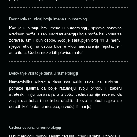
Destruktivan uticaj broja imena u numerologiji
Kad je u pitanju broj imena u numerologiji, njegova osnovna
vrednost može u sebi sadržati energiju koja može biti kobna za
zdravlja, um i duh osobe. Ako je zastupljen broj 44 u imenu,
njegov uticaj na osobu biće u vidu narušavanja reputacije i
autoriteta. Osoba može biti previše mater
Delovanje vibracije dana u numerologiji
Numerološka vibracija dana ima veliki uticaj na sudbinu i
pomaže ljudima da bolje razumeju svoju prirodu i izaberu
strateški liniju ponašanja u životu. Jednostavnije rečeno, da
znaju šta treba i ne treba uraditi. U ovoj metodi najpre se
odredi koji je dan u mesecu, u većoj ili manjoj
Ciklusi uspeha u numerologiji
U numerologiji postoji sedam ciklusa ličnog uspeha u životu. Ti