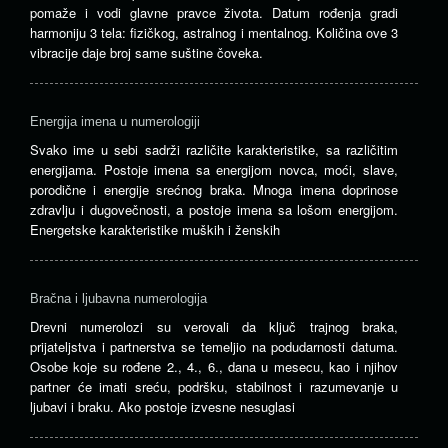
pomaže i vodi glavne pravce života. Datum rođenja gradi
harmoniju 3 tela: fizičkog, astralnog i mentalnog. Količina ove 3
vibracije daje broj same suštine čoveka.
Energija imena u numerologiji
Svako ime u sebi sadrži različite karakteristike, sa različitim
energijama. Postoje imena sa energijom novca, moći, slave,
porodične i energije srećnog braka. Mnoga imena doprinose
zdravlju i dugovečnosti, a postoje imena sa lošom energijom.
Energetske karakteristike muških i ženskih
Bračna i ljubavna numerologija
Drevni numerolozi su verovali da ključ trajnog braka,
prijateljstva i partnerstva se temeljio na podudarnosti datuma.
Osobe koje su rođene 2., 4., 6., dana u mesecu, kao i njihov
partner će imati sreću, podršku, stabilnost i razumevanje u
ljubavi i braku. Ako postoje izvesne nesuglasi