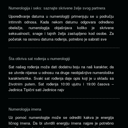
Numerologija i seks: saznajte skrivene želje svog partnera
Upoređivanje datuma u numerologiji primenjuju se u području
intimnih odnosa. Kada nekom datumu odgovara određeno
obeležje, numerologija objašnjava koliko je skrivene
seksualnosti, snage i tajnih želja zastupljeno kod osobe. Za
početak na osnovu datuma rođenja, potrebno je sabrati sve
Šta otkriva sat rođenja u numerologiji
Sat našeg rođenja može dati dodatnu boju na naš karakter, da
se utvrde nijanse u odnosu na druge neobjašnjive numerološke
karakteristike. Svaki sat rođenja daje opis koji je u skladu sa
životnim putem. Sat rođenja 10:00 ujutru i 19:00 časova –
Jedinica Tipični sati Jedinice najv
Numerologija imena
Uz pomoć numerologije može se odrediti kakva je energija
ličnog imena. Da bi utvrdili energiju imena najpre je potrebno