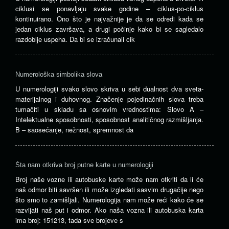
ciklusi se ponavljaju svake godine – ciklus-po-ciklus
kontinuirano. Ono što je najvažnije je da se odredi kada se
jedan ciklus završava, a drugi počinje kako bi se sagledalo
razdoblje uspeha. Da bi se izračunali cik
Numerološka simbolika slova
U numerologiji svako slovo skriva u sebi dualnost dva sveta-
materijalnog i duhovnog. Značenje pojedinačnih slova treba
tumačiti u skladu sa osnovim vrednostima: Slovo A –
Intelektualne sposobnosti, sposobnost analitičnog razmišljanja.
B – saosećanje, nežnost, spremnost da
Šta nam otkriva broj putne karte u numerologiji
Broj naše vozne ili autobuske karte može nam otkriti da li će
naš odmor biti savršen ili može izgledati sasvim drugačije nego
što smo to zamišljali. Numerologija nam može reći kako će se
razvijati naš put i odmor. Ako naša vozna ili autobuska karta
ima broj: 151213, tada sve brojeve s