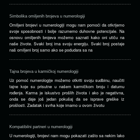
Simbolika omiljenih brojeva u numerologiji
Omiljeni brojevi u numerologiji mogu nam pomoći da otkrijemo
svoje sposobnosti i bolje razumemo duhovne potencijale. Na
osnovu omiljenih brojeva možemo saznati kako oni utiču na
naše živote. Svaki broj ima svoju energiju. Svaki broj postaje
naš omiljeni broj samo ako se podudara sa na
Tajna brojeva u karmičkoj numerologiji
Uz pomoć numerologije možemo otkriti svoju sudbinu, naučiti
tajne koje su prisutne u našem karmičkom broju i datumu
rođenja. Karma je iskustvo prošlih života i ako je negativna,
onda se daje još jedan pokušaj da se isprave greške iz
prošlosti. Zadatak i svrha koje imamo u ovom životu
Kompatibilni partneri u numerologiji
U numerologiji, brojevi nam mogu pokazati zašto sa nekim lako