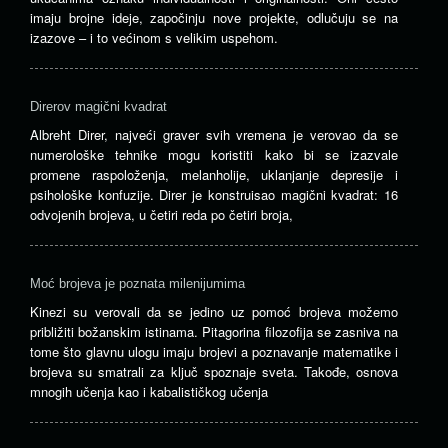
imaju brojne ideje, započinju nove projekte, odlučuju se na
izazove – i to većinom s velikim uspehom.
Direrov magični kvadrat
Albreht Direr, najveći graver svih vremena je verovao da se
numerološke tehnike mogu koristiti kako bi se izazvale
promene raspoloženja, melanholije, uklanjanje depresije i
psihološke konfuzije. Direr je konstruisao magični kvadrat: 16
odvojenih brojeva, u četiri reda po četiri broja,
Moć brojeva je poznata milenijumima
Kinezi su verovali da se jedino uz pomoć brojeva možemo
približiti božanskim istinama. Pitagorina filozofija se zasniva na
tome što glavnu ulogu imaju brojevi a poznavanje matematike i
brojeva su smatrali za ključ spoznaje sveta. Takođe, osnova
mnogih učenja kao i kabalističkog učenja