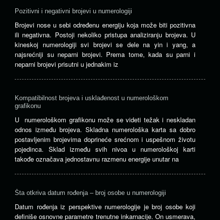
Pozitivni i negativni brojevi u numerologiji
Brojevi nose u sebi određenu energiju koja može biti pozitivna
ili negativna. Postoji nekoliko pristupa analiziranju brojeva. U
kineskoj numerologiji svi brojevi se dele na yin i yang, a
najsrećniji su neparni brojevi. Prema tome, kada su parni i
neparni brojevi prisutni u jednakim iz
Kompatibilnost brojeva i usklađenost u numerološkom
grafikonu
U numerološkom grafikonu može se videti težak i neskladan
odnos između brojeva. Skladna numerološka karta sa dobro
postavljenim brojevima doprineće srećnom i uspešnom životu
pojedinca. Sklad između svih nivoa u numerološkoj karti
takođe označava jednostavnu razmenu energije unutar na
Šta otkriva datum rođenja – broj osobe u numerologiji
Datum rođenja iz perspektive numerologije je broj osobe koji
definiše osnovne parametre trenutne inkarnacije. On usmerava,