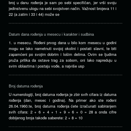
broj u danu rođenja je sam po sebi specifičan, jer vrši svoju
jedinstvenu ulogu na sebi svojstven način. Važnost brojeva 11 i
22 (a zatim i 33 i 44) može se
Datum dana rođenja u mesecu i karakter i sudbina
1. u mesecu. Rođeni prvog dana u bilo kom mesecu u godini
mogu se lako nametnuti svojoj okolini i postati slavni, te biti
zapamćeni po svojim dobrim i lošim delima. Ovim se ljudima
pruža prilika da ostave trag za sobom, oni lako napreduju u
svim oblastima i postaju vođe, a najviše usp
Broj datuma rođenja
U numerologiji, broj datuma rođenja je zbir svih cifara iz datuma
rođenja (dan, mesec i godina). Na primer ako ste rođeni
26.04.1960.te, broj datuma rođenja ćete izračunati sabiranjem
svih cifara: 2 + 6 + 4 + 1 + 9 + 6 + 0 = 28 a onda cifre
dobijenog broja takođe saberete: 2 + 8 = 10