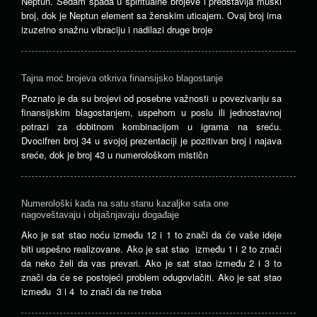
Neptun. Sedam spada u spiritualne brojeve i predstavlja muški
broj, dok je Neptun element sa ženskim uticajem. Ovaj broj ima
izuzetno snažnu vibraciju i nadilazi druge broje
Tajna moć brojeva otkriva finansijsko blagostanje
Poznato je da su brojevi od posebne važnosti u povezivanju sa
finansijskim blagostanjem, uspehom u poslu ili jednostavnoj
potrazi za dobitnom kombinacijom u igrama na sreću.
Dvocifren broj 34 u svojoj prezentaciji je pozitivan broj i najava
sreće, dok je broj 43 u numerološkom mističn
Numerološki kada na satu stanu kazaljke sata one
nagoveštavaju i objašnjavaju događaje
Ako je sat stao noću između 12 i 1 to znači da će vaše ideje
biti uspešno realizovane. Ako je sat stao između 1 i 2 to znači
da neko želi da vas prevari. Ako je sat stao između 2 i 3 to
znači da će se postojeći problem odugovlačiti. Ako je sat stao
između 3 i 4 to znači da ne treba