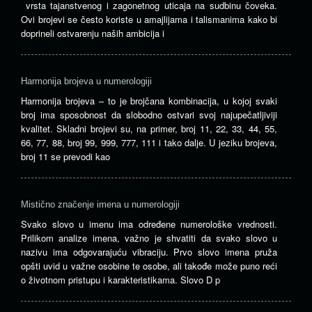
vrsta tajanstvenog i zagonetnog uticaja na sudbinu čoveka.
Ovi brojevi se često koriste u amajlijama i talismanima kako bi
doprineli ostvarenju naših ambicija i
Harmonija brojeva u numerologiji
Harmonija brojeva – to je brojčana kombinacija, u kojoj svaki
broj ima sposobnost da slobodno ostvari svoj najupečatljiviji
kvalitet. Skladni brojevi su, na primer, broj 11, 22, 33, 44, 55,
66, 77, 88, broj 99, 999, 777, 111 i tako dalje. U jeziku brojeva,
broj 11 se prevodi kao
Mistično značenje imena u numerologiji
Svako slovo u imenu ima određene numerološke vrednosti.
Prilikom analize imena, važno je shvatiti da svako slovo u
nazivu ima odgovarajuću vibraciju. Prvo slovo imena pruža
opšti uvid u važne osobine te osobe, ali takođe može puno reći
o životnom pristupu i karakteristikama. Slovo D p