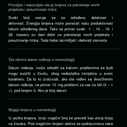
Povoljan i nepovoljan uticaj brojeva za pokretanje novih
projekata i preuzimanje rizika
Svaki broj vezuje se za određenu delatnost i
aktivnost. Energija brojeva može povećati našu produktivnost
tokom određenog dana. Tako na primer svaki 1. , 10. , 19. i
28. mesecu su dani dobri za pokretanje novih projekata i
preuzimanje rizika. Tada treba razmišljati i delovati samosta
Šta otkriva datum rođenja u numerologiji
Datum rođenja, može odrediti sa kakvim problemima se ljudi
mogu suočiti u životu, zbog nedostatka inicijative u svom
karakteru. Da bi to izračunali, ako ste rođeni sa dvocifrenim
danom rođenja, na primer 13- tog problemi za vas će biti (3 – 1
=) pod brojem 2. Ako je broj datum
Magija brojeva u numerologiji
Iz jezika brojeva, izraz magični broj se prevodi kao uticaj broja
na čoveka. Pod magičnim brojem obično se podrazumeva neka