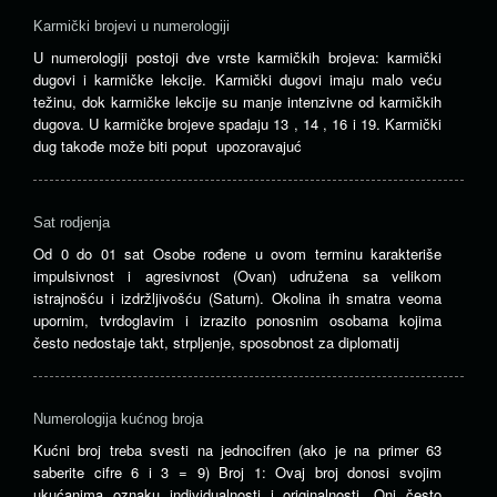
Karmički brojevi u numerologiji
U numerologiji postoji dve vrste karmičkih brojeva: karmički
dugovi i karmičke lekcije. Karmički dugovi imaju malo veću
težinu, dok karmičke lekcije su manje intenzivne od karmičkih
dugova. U karmičke brojeve spadaju 13 , 14 , 16 i 19. Karmički
dug takođe može biti poput upozoravajuć
Sat rodjenja
Od 0 do 01 sat Osobe rođene u ovom terminu karakteriše
impulsivnost i agresivnost (Ovan) udružena sa velikom
istrajnošću i izdržljivošću (Saturn). Okolina ih smatra veoma
upornim, tvrdoglavim i izrazito ponosnim osobama kojima
često nedostaje takt, strpljenje, sposobnost za diplomatij
Numerologija kućnog broja
Kućni broj treba svesti na jednocifren (ako je na primer 63
saberite cifre 6 i 3 = 9) Broj 1: Ovaj broj donosi svojim
ukućanima oznaku individualnosti i originalnosti. Oni često