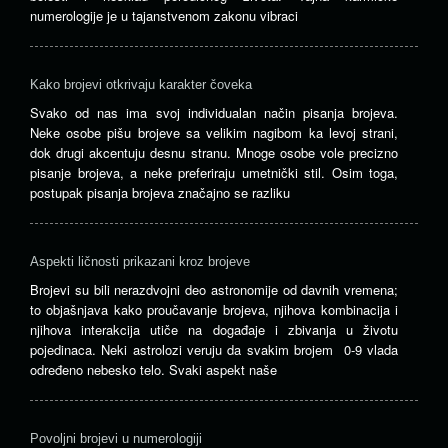
numerologije je u tajanstvenom zakonu vibraci
Kako brojevi otkrivaju karakter čoveka
Svako od nas ima svoj individualan način pisanja brojeva.
Neke osobe pišu brojeve sa velikim nagibom ka levoj strani,
dok drugi akcentuju desnu stranu. Mnoge osobe vole precizno
pisanje brojeva, a neke preferiraju umetnički stil. Osim toga,
postupak pisanja brojeva značajno se razliku
Aspekti ličnosti prikazani kroz brojeve
Brojevi su bili nerazdvojni deo astronomije od davnih vremena;
to objašnjava kako proučavanje brojeva, njihova kombinacija i
njihova interakcija utiče na događaje i zbivanja u životu
pojedinaca. Neki astrolozi veruju da svakim brojem 0-9 vlada
određeno nebesko telo. Svaki aspekt naše
Povoljni brojevi u numerologiji