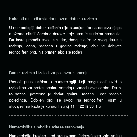
Kako otkriti sudbinski dar u svom datumu rođenja
U numerologiji datum rođenja nije slučajan, jer na osnovu njega
možemo otkriti čarobne darove koje nam je sudbina namenila.
Da biste pronašli svoj tajni dar, dodajte cifre iz svog datuma
rođenja, dana, meseca i godine rođenja, dok ne dobijete
jednocifren broj. Na primer, ako ste rođen
Datum rođenja i izgledi za poslovnu saradnju
Postoji puno načina u numerologiji koji mogu dati uvid o
izgledima za profesionalnu saradnju između dve osobe. Da bi
to saznali potrebno je dodati godinu, mesec i dan rođenja
pojedinca. Dobijen broj se svodi na jednocifren, osim u
slučajevima kada je konačni zbroj 11 ili 22 ili 33. Po
Numerološka simbolika adrese stanovanja
Numerološki brojčani kod stanovanja (adresa) igra vrlo važnu