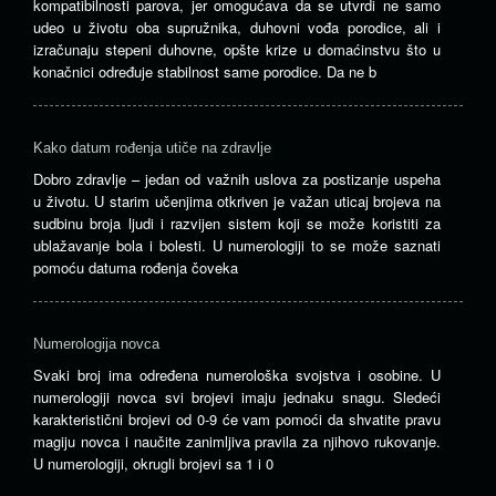
kompatibilnosti parova, jer omogućava da se utvrdi ne samo
udeo u životu oba supružnika, duhovni vođa porodice, ali i
izračunaju stepeni duhovne, opšte krize u domaćinstvu što u
konačnici određuje stabilnost same porodice. Da ne b
Kako datum rođenja utiče na zdravlje
Dobro zdravlje – jedan od važnih uslova za postizanje uspeha
u životu. U starim učenjima otkriven je važan uticaj brojeva na
sudbinu broja ljudi i razvijen sistem koji se može koristiti za
ublažavanje bola i bolesti. U numerologiji to se može saznati
pomoću datuma rođenja čoveka
Numerologija novca
Svaki broj ima određena numerološka svojstva i osobine. U
numerologiji novca svi brojevi imaju jednaku snagu. Sledeći
karakteristični brojevi od 0-9 će vam pomoći da shvatite pravu
magiju novca i naučite zanimljiva pravila za njihovo rukovanje.
U numerologiji, okrugli brojevi sa 1 i 0