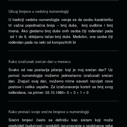
Uticaj brojeva u vedskoj numerologiji
U tradiciji vedske numerologije veruje se da osobu karakterišu
tri važna pojedinačna broja – broj duše, broj sudbine i broj
imena. Ako gledamo broj duše onih osoba čiji rođendan pada
od 1 do 9, dobijamo tačan broj duše. Međutim, one osobe čiji
rođendan pada na neki od kompozitnih br
Kako izračunati srećan dan u mesecu
Svako od nas postavlja pitanje: koji je moj srećan dan? Uz
pomoć numerologije možemo jednostavno izračunati srećan
dan. Znajući ovaj dan, možemo mirne savesti razvijati nove
poslove i velike uspehe. Za izračunavanje koristi se broj svog
rođendana, na primer: 03.10.1980= 0 + 3 + 1 + 0
Kako pronaći svoje srećne brojeve u numerologiji
Srećni brojevi često se definišu kao sistem koji može
predvideti budućnost i produbiti razumevanje o osobinama neke