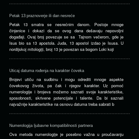
Petak 13:praznoverje ili dan nesreće
Petak 13 smatra se nesrećnim danom. Postoje mnoge
činjenice i dokazi da se ovog dana dešavaju nepovoljni
događaji. Ovaj broj povezuje se sa Tajnom večerom, gde je
Isus bio sa 13 apostola. Juda, 13 apostol izdao je Isusa. U
nordijskoj mitologiji, broj 13 je povezan sa bogom Loki koji
Uticaj datuma rođenja na karakter čoveka
Brojevi utiču na sudbinu i mogu odrediti mnoge aspekte
čovekovog života, pa čak i njegov karakter. Uz pomoć
numerologije i brojeva možemo saznati svoje karakteristike,
sposobnosti, skrivene potencijale i talente. Da bi saznali
najvažnije karakteristike na osnovu datuma treba sabrati b
Numerologija ljubavne kompatibilnosti partnera
Ova metoda numerologije je posebno važna u proučavanju