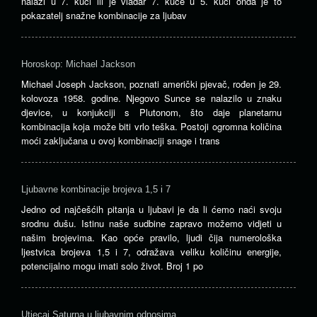
nalazi u 7. kući ili je vladar 7. kuće u 5. kući onda je to
pokazatelj snažne kombinacije za ljubav
Horoskop: Michael Jackson
Michael Joseph Jackson, poznati američki pjevač, rođen je 29.
kolovoza 1958. godine. Njegovo Sunce se nalazilo u znaku
djevice, u konjukciji s Plutonom, što daje planetarnu
kombinacija koja može biti vrlo teška. Postoji ogromna količina
moći zaključana u ovoj kombinaciji snage i trans
Ljubavne kombinacije brojeva 1,5 i 7
Jedno od najčešćih pitanja u ljubavi je da li ćemo naći svoju
srodnu dušu. Istinu naše sudbine zapravo možemo vidjeti u
našim brojevima. Kao opće pravilo, ljudi čija numerološka
ljestvica brojeva 1,5 i 7, odražava veliku količinu energije,
potencijalno mogu imati solo život. Broj 1 po
Utjecaj Saturna u ljubavnim odnosima