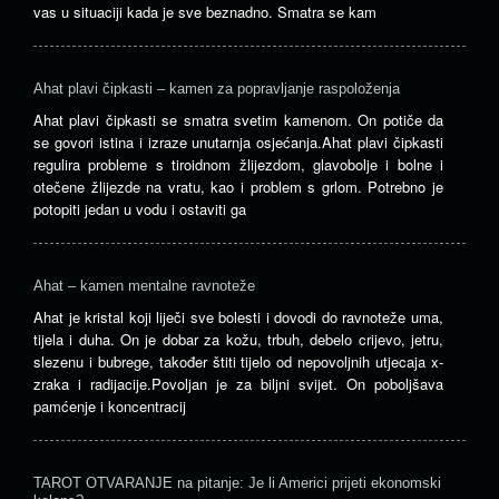
vas u situaciji kada je sve beznadno. Smatra se kam
Ahat plavi čipkasti – kamen za popravljanje raspoloženja
Ahat plavi čipkasti se smatra svetim kamenom. On potiče da
se govori istina i izraze unutarnja osjećanja.Ahat plavi čipkasti
regulira probleme s tiroidnom žlijezdom, glavobolje i bolne i
otečene žlijezde na vratu, kao i problem s grlom. Potrebno je
potopiti jedan u vodu i ostaviti ga
Ahat – kamen mentalne ravnoteže
Ahat je kristal koji liječi sve bolesti i dovodi do ravnoteže uma,
tijela i duha. On je dobar za kožu, trbuh, debelo crijevo, jetru,
slezenu i bubrege, također štiti tijelo od nepovoljnih utjecaja x-
zraka i radijacije.Povoljan je za biljni svijet. On poboljšava
pamćenje i koncentracij
TAROT OTVARANJE na pitanje: Je li Americi prijeti ekonomski