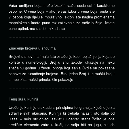
Vaša omiljena boja može izraziti vašu osobnost i karakterne
osobine. Crvena boja – ako je vaš izbor crvena boja, onda ste
vi osoba koja djeluje impulzivno i skloni ste naglim promjenama
raspoloženja.Imate puno razumijevanja za vaše bližnje. Imate
puno optimizma u sebi, nikada se
Značenje brojeva u snovima
Brojevi u snovima imaju isto značenje kao i objašnjenja koja se
koriste u numerologiji. Broj u snu također ukazuje na neku
značajnu godinu u životu onoga koji sanja.Ovdje su pokazane
osnove za tumačenje brojeva. Broj jedan Broj 1 je muški broj i
simbolizira muški princip. On pokazuje
Feng šui u kuhinji
Uređenje kuhinje u skladu s principima feng shuija ključno je za
zdravlje svih ukućana. Kuhinja bi trebala nalaziti što dalje od
ulaza – neki stručnjaci savjetuju centar stana.Pošto je ona
središte elementa vatre u kući, ne valja biti na jugu, niti da