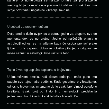
karijere. U numerologiji se nalaze formule za pronalaženje
sretnog broja i sve urođene prednosti i slabosti. Svaki broj ima
svoje pozitivne i negativne vibracije.Tako na
U potrazi za srodnom dušom
Dvije srodne duše uvijek su u potrazi jedna za drugom, sve do
momenta dok se ne sretnu. Jedno od najčešćih pitanja u
astrologiji odnosi se na vrijeme kada će osoba pronaći pravu
ljubav. To je zapravo dobro astrološko pitanje, a odgovor se
može saznati u astrologiji kroz različite tehn
Tajna životnog uspjeha zapisana u brojevima
U kozmičkom smislu, naš datum rođenja i naše puno ime
sadrže sve tajne naše sudbine. Kada govorimo o vibracijama,
odnosno brojevima, mi znamo da je svaki broj simbol određene
kvalitete. Svaki broj od 1 do 9 u numerologiji predstavlja
jedinstvenu kombinaciju karakteristika ličnosti. Po