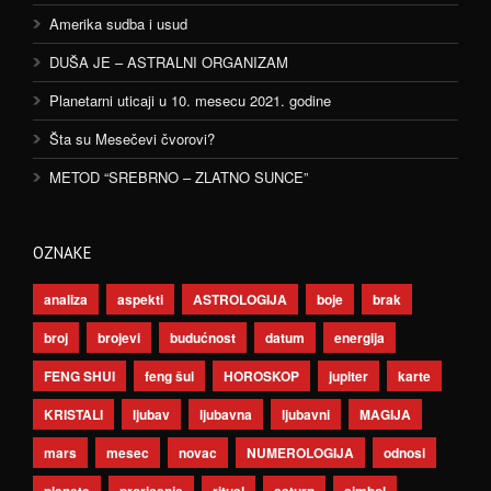
Amerika sudba i usud
DUŠA JE – ASTRALNI ORGANIZAM
Planetarni uticaji u 10. mesecu 2021. godine
Šta su Mesečevi čvorovi?
METOD “SREBRNO – ZLATNO SUNCE”
OZNAKE
analiza
aspekti
ASTROLOGIJA
boje
brak
broj
brojevi
budućnost
datum
energija
FENG SHUI
feng šui
HOROSKOP
jupiter
karte
KRISTALI
ljubav
ljubavna
ljubavni
MAGIJA
mars
mesec
novac
NUMEROLOGIJA
odnosi