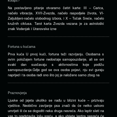
kolaps?
Na postavljeno pitanje otvaramo četiri karte: III – Carica,
načelo vibracije, XVII-Zvezda, načelo raspodjele života, VI-
Zaljubljeni-načelo slobodnog izbora, i X – Točak Sreće, načelo
kružnih ciklusa. Tarot karta Zvezda vezana je za astrološki
znak Vodenjak i Uranovske izne
Fortuna u kućama
Prva kuća U prvoj kući, fortuna teži razvijanju. Osobama s
ovim položajem fortune nedostaje samopouzdanje, ali se oni
svaki dan suočavaju s aktivnostima koje podižu
samopouzdanje.Gdje god se ova osoba pojavi, nju svi guraju
naprijed i ta osoba radi ono što joj je naloženo samo zbog na
Praznovjerja
Ljuske od jajeta ukoliko se nađu u blizini kuće – prizivaju
vještice. Neobično zavijanje psa znači da će netko uskoro
umrijeti ili će se dogoditi neka druga nesreća. Ako leptir sleti na
vas to predstavlja lošu sreću, a ako ubijete leptira nesreća će