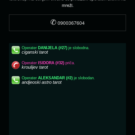
mreži.
✆
0900367604