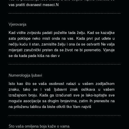
vas pratiti dvanaest meseci.N
Vjerovanja
Kad vidite zvijezdu padati poželite tada želju. Kad se kazaljke
sata poklope neko misli onda na vas. Kada prvi put uđete u
nečiju kuću ii stan, zamislite želju i ona će se ostvariti Ne valja
mijenjati zaručnički prsten da se život ne bi poremetio. Vjeruje
se da kada pada kiša na dan v
Numerologija ljubavi
Isto kao što se vaša osobnost nalazi u vašem zodijačkom
znaku, tako se i vaš ljubavni znak oslikava u vašem
izražajnom broju. Kada ga izračunati sve je lako-ispitajte sve
moguće asocijacije sa drugim brojevima, zatim ih prenesite na
na priloženu tablicu da biste otkrili tko Vam najviš
Što vaša omiljena boja kaže o vama