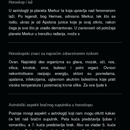
Horoskop i laž
U astrologiji je planeta Merkur ta koja upravlja nad fenomenom
laži. Po legendi, bog Hermes, odnosno Merkur, tek što se
rodio, ukrao je od Apolona junice koje je ovaj otkrio, nakon
čega je sve što je uradio demantovao. U zavisnosti od položaja
planete Merkur u trenutku rađanja, može s
Horoskopski znaci sa najvećim zdravstvenim rizikom
Ovan. Najslabiji deo organizma su glava, mozak, oči, nos,
vilica, krvotok, srce, bubrezi i polni organi. Ovnovi
nekontrolisano rasipaju energiju, skloni su povredama,
upalama, infekcijama, uglavnom akutnim bolestima koje prati
visoka temperatura i poremećaj krvne slike. Za ove ljude k
Astrološki aspekti bračnog suputnika u horoskopu
Postoje mnogi aspekti u astrologiji koji nam mogu otkriti kakav
će biti naš bračni suputnik. Peta kuća predstavlja ljubav i
romantiku, a 7. kuća predstavlja brak. Ako se vladar 5. kuće