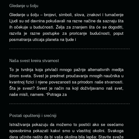
Gledanje u šolju
Gledanje u šolju – brojevi, simboli, slova, znakovi i tumačenje
Ljudi su od davnina pokušavali na razne načine da saznaju šta
ih očekuje u budućnosti. Želja za znanjem šta će se dogoditi,
razvila je razne postupke za proricanje budućnosti, poput
posmatranja uticaja planeta na ljude i
Naša svest kreira stvarnost
To je tvrdnja koja privlači mnogo pažnje alternativnih medija
širom sveta. Svest je predmet proučavanja mnogih naučnika u
kvantnoj fizici i njene povezanosti sa prirodom naše stvarnosti.
Šta je svest? Svest je način na koji doživljavamo naš svet,
naše misli, namere. “Potraga za
Postati opušteniji i srećniji
Istraživanja pokazuju da možemo to postići ako se osećamo
sposobnima pokazati kakvi smo u vlastitoj okolini. Svakoga
dana učinite nešto da bi vaša okolina bila lepša: Stavite sveže