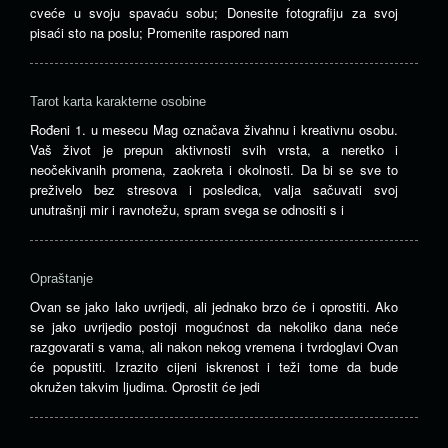
cveće u svoju spavaću sobu; Donesite fotografiju za svoj
pisaći sto na poslu; Promenite raspored nam
Tarot karta karakterne osobine
Rođeni 1. u mesecu Mag označava živahnu i kreativnu osobu.
Vaš život je prepun aktivnosti svih vrsta, a neretko i
neočekivanih promena, zaokreta i okolnosti. Da bi se sve to
preživelo bez stresova i posledica, valja sačuvati svoj
unutrašnji mir i ravnotežu, spram svega se odnositi s i
Opraštanje
Ovan se jako lako uvrijedi, ali jednako brzo će i oprostiti. Ako
se jako uvrijedio postoji mogućnost da nekoliko dana neće
razgovarati s vama, ali nakon nekog vremena i tvrdoglavi Ovan
će popustiti. Izrazito cijeni iskrenost i teži tome da bude
okružen takvim ljudima. Oprostit će jedi