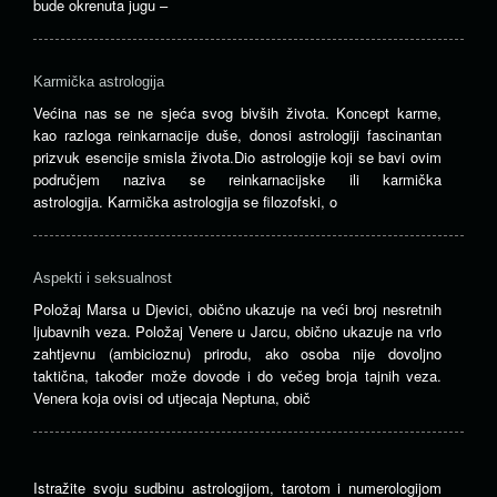
bude okrenuta jugu –
Karmička astrologija
Većina nas se ne sjeća svog bivših života. Koncept karme,
kao razloga reinkarnacije duše, donosi astrologiji fascinantan
prizvuk esencije smisla života.Dio astrologije koji se bavi ovim
područjem naziva se reinkarnacijske ili karmička
astrologija. Karmička astrologija se filozofski, o
Aspekti i seksualnost
Položaj Marsa u Djevici, obično ukazuje na veći broj nesretnih
ljubavnih veza. Položaj Venere u Jarcu, obično ukazuje na vrlo
zahtjevnu (ambicioznu) prirodu, ako osoba nije dovoljno
taktična, također može dovode i do večeg broja tajnih veza.
Venera koja ovisi od utjecaja Neptuna, obič
Istražite svoju sudbinu astrologijom, tarotom i numerologijom