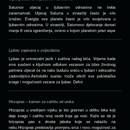
Saturnov utjecaj u ljubavnim odnosima ne treba
zanemarivati. Utjecaj Saturna u sinastriji često je vrlo
izražen. Energija ove planete često je vrlo svojstvena u
ljubavnim odnosima. U sinastriji, Saturnovo djelovanje donosi
manja ili veća ograničenja, ovisno s kojom planetom pravi aspe
Ljubav zapisana u zvijezdama
Ljubav je univerzalni jezik i suština našeg bića. Vrijeme kada
smo suočeni s ključnom odlukom vezanom za izbor životnog
partnera utjecat će na našu buduću sreću u ljubavi i seksualno
zadovoljstvo.Astrološki sustav može otkriti sve pokretačke
snage i mogućnosti vezane za ljubav. Defini
Hrizopras – kamen za zaštitu od uroka
Hrizopras u srednjem vijeku je bio graviran u obliku bika koji
daje snagu i zaštitu onoj osobi koja ga nosi. Kaže se da je
hrizopras pao s drveta jabuke koje se nalazilo na
nebu.Hrizopras predstavlja promjenu srca i novu mogućnost za