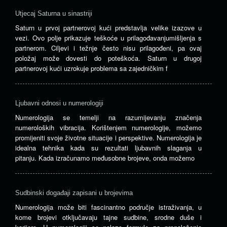
Utjecaj Saturna u sinastriji
Saturn u prvoj partnerovoj kući predstavlja velike izazove u
vezi. Ovo polje prikazuje teškoće u prilagođavanjumišljenja s
partnerom. Ciljevi i težnje često nisu prilagođeni, pa ovaj
položaj može dovesti do poteškoća. Saturn u drugoj
partnerovoj kući uzrokuje problema sa zajedničkim f
Ljubavni odnosi u numerologiji
Numerologija se temelji na razumijevanju značenja
numeroloških vibracija. Korištenjem numerologije, možemo
promijeniti svoje životne situacije i perspektive. Numerologija je
idealna tehnika kada su rezultati ljubavnih slaganja u
pitanju. Kada izračunamo međusobne brojeve, onda možemo
Sudbinski događaji zapisani u brojevima
Numerologija može biti fascinantno područje istraživanja, u
kome brojevi otključavaju tajne sudbine, srodne duše i