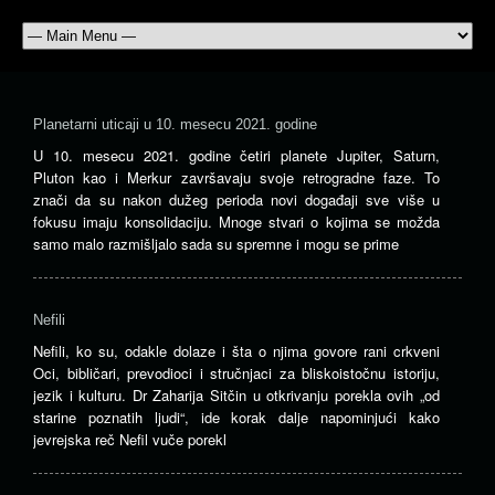
Planetarni uticaji u 10. mesecu 2021. godine
U 10. mesecu 2021. godine četiri planete Jupiter, Saturn,
Pluton kao i Merkur završavaju svoje retrogradne faze. To
znači da su nakon dužeg perioda novi događaji sve više u
fokusu imaju konsolidaciju. Mnoge stvari o kojima se možda
samo malo razmišljalo sada su spremne i mogu se prime
Nefili
Nefili, ko su, odakle dolaze i šta o njima govore rani crkveni
Oci, bibličari, prevodioci i stručnjaci za bliskoistočnu istoriju,
jezik i kulturu. Dr Zaharija Sitčin u otkrivanju porekla ovih „od
starine poznatih ljudi“, ide korak dalje napominjući kako
jevrejska reč Nefil vuče porekl