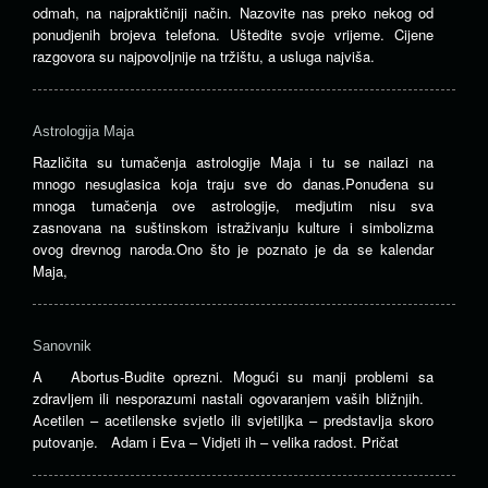
odmah, na najpraktičniji način. Nazovite nas preko nekog od
ponudjenih brojeva telefona. Uštedite svoje vrijeme. Cijene
razgovora su najpovoljnije na tržištu, a usluga najviša.
Astrologija Maja
Različita su tumačenja astrologije Maja i tu se nailazi na
mnogo nesuglasica koja traju sve do danas.Ponuđena su
mnoga tumačenja ove astrologije, medjutim nisu sva
zasnovana na suštinskom istraživanju kulture i simbolizma
ovog drevnog naroda.Ono što je poznato je da se kalendar
Maja,
Sanovnik
A Abortus-Budite oprezni. Mogući su manji problemi sa
zdravljem ili nesporazumi nastali ogovaranjem vaših bližnjih.
Acetilen – acetilenske svjetlo ili svjetiljka – predstavlja skoro
putovanje. Adam i Eva – Vidjeti ih – velika radost. Pričat