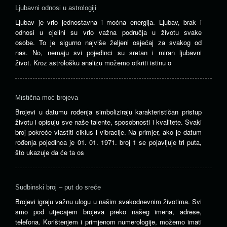
Ljubavni odnosi u astrologiji
Ljubav je vrlo jednostavna i moćna energija. Ljubav, brak i
odnosi u cjelini su vrlo važna područja u životu svake
osobe. To je sigurno najviše željeni osjećaj za svakog od
nas. No, nemaju svi pojedinci su sretan i miran ljubavni
život. Kroz astrološku analizu možemo otkriti istinu o
Mistična moć brojeva
Brojevi u datumu rođenja simboliziraju karakterističan pristup
životu i opisuju sve naše talente, sposobnosti i kvalitete. Svaki
broj pokreće vlastiti ciklus i vibracije. Na primjer, ako je datum
rođenja pojedinca je 01. 01. 1971. broj 1 se pojavljuje tri puta,
što ukazuje da će ta os
Sudbinski broj – put do sreće
Brojevi igraju važnu ulogu u našim svakodnevnim životima. Svi
smo pod utjecajem brojeva preko našeg imena, adrese,
telefona. Korištenjem i primjenom numerologije, možemo imati