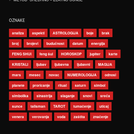
OZNAKE
analiza
aspekti
ASTROLOGIJA
boje
brak
broj
brojevi
budućnost
datum
energija
FENG SHUI
feng šui
HOROSKOP
jupiter
karte
KRISTALI
ljubav
ljubavna
ljubavni
MAGIJA
mars
mesec
novac
NUMEROLOGIJA
odnosi
planete
proricanje
ritual
saturn
simbol
simbolika
sinastrija
slaganje
snovi
sreća
sunce
talisman
TAROT
tumačenje
uticaj
venera
verovanja
voda
zaštita
značenje