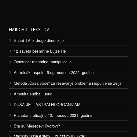
NAJNOVIJI TEKSTOVI
Bučni TV iz druge dimenzije
12 saveta besmrtne Lujze Hej
Opasnost mentalne manipulacije
Astrološki aspekti 5.og meseca 2022. godine
Metoda „Čaša vode“ za rešavanje problema i ispunjenje želja.
Amerika sudba i usud
DUŠA JE – ASTRALNI ORGANIZAM
Planetarni uticaji u 10. mesecu 2021. godine
Šta su Mesečevi čvorovi?
METOD “SREBRNO – ZLATNO SUNCE”