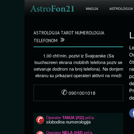
MAGIJA
ASTROLOGIJA
ASTROLOGIJA TAROT NUMEROLOGIJA
L
TELEFONOM
Le
Ov
1.00 chf/min, pozivi iz Švajcarske (Sa
či
touchscreen ekrana mobilnih telefona poziv se
ostvaruje dodirom na broj telefona). Na donjem
ne
ekranu su prikazani operateri aktivni na mreži
po
de
✆
Pr
0901001018
de