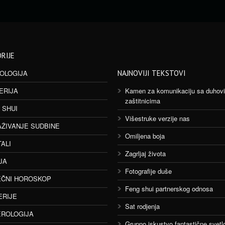
RIJE
OLOGIJA
NAJNOVIJI TEKSTOVI
ERIJA
Kamen za komunikaciju sa duhov
zaštitnicima
 SHUI
Višestruke verzije nas
AŽIVANJE SUDBINE
Omiljena boja
TALI
Zagrljaj života
JA
Fotografije duše
ČNI HOROSKOP
Feng shui partnerskog odnosa
ERIJE
Sat rodjenja
ROLOGIJA
Grupno iskustvo fantastične svetlo