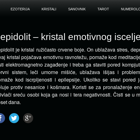
EZOTERIJA
KRISTALI
SANOVNIK
TAROT
NUMEROLO
epidolit – kristal emotivnog iscelj
pidolit je kristal ružičasto crvene boje. On ublažava stres, depr
aj kristal pojačava emotivnu
ravnotežu, pomaže kod meditacije i
sti elektromagnetno zagađenje i treba ga staviti pored kompjut
rvni sistem, leči umorne mišiće, ublažava išijas i proble
maže kod iscrpljenosti i epilepsije. Ukoliko se stavi pored j
luje protiv nesanice i košmara. Koristi se za pronalaženje en
ivlači sreću osobi koja ga nosi i tera negativnosti. Čisti se u 
set dana.