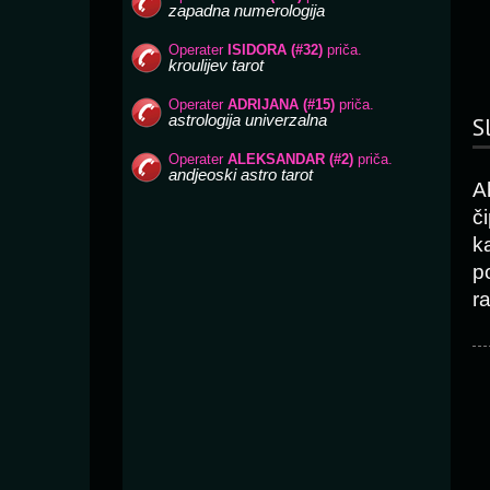
S
A
č
k
p
r