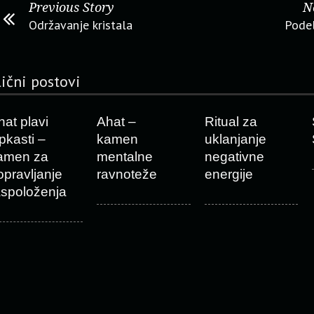
Previous Story
N
Održavanje kristala
Podel
lični postovi
hat plavi
Ahat –
Ritual za
ipkasti –
kamen
uklanjanje
amen za
mentalne
negativne
opravljanje
ravnoteže
energije
aspoloženja