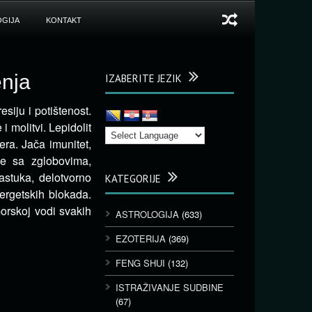
GIJA
KONTAKT
enja
IZABERITE JEZIK
esiju i potištenost.
 molitvi. Lepidolit
era. Jača imunitet,
me sa zglobovima,
astuka, delotvorno
KATEGORIJE
ergetskih blokada.
morskoj vodi svakih
ASTROLOGIJA
(633)
EZOTERIJA
(369)
FENG SHUI
(132)
ISTRAŽIVANJE SUDBINE
(67)