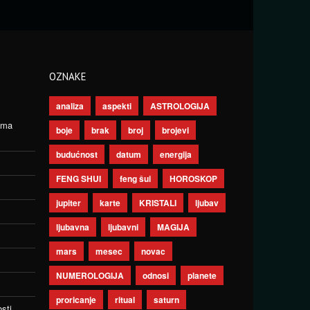
OZNAKE
analiza
aspekti
ASTROLOGIJA
ima
boje
brak
broj
brojevi
budućnost
datum
energija
FENG SHUI
feng šui
HOROSKOP
jupiter
karte
KRISTALI
ljubav
ljubavna
ljubavni
MAGIJA
mars
mesec
novac
NUMEROLOGIJA
odnosi
planete
proricanje
ritual
saturn
sti