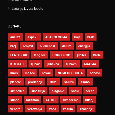
Jačanje izvora lepote
OZNAKE
analiza
aspekti
ASTROLOGIJA
boje
brak
broj
brojevi
budućnost
datum
energija
FENG SHUI
feng šui
HOROSKOP
jupiter
karte
KRISTALI
ljubav
ljubavna
ljubavni
MAGIJA
mars
mesec
novac
NUMEROLOGIJA
odnosi
planete
proricanje
ritual
saturn
simbol
simbolika
sinastrija
slaganje
snovi
sreća
sunce
talisman
TAROT
tumačenje
uticaj
venera
verovanja
voda
zaštita
značenje