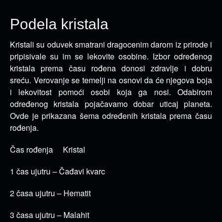
Podela kristala
Kristali su oduvek smatrani dragocenim darom iz prirode i
pripisivale su im se lekovite osobine. Izbor određenog
kristala
prema času rođena donosi zdravlje i dobru
sreću. Verovanje se temelji na osnovi da će njegova boja
i lekovitost pomoći osobi koja ga nosi. Odabirom
određenog kristala pojačavamo dobar uticaj planeta.
Ovde je prikazana šema određenih kristala prema času
rođenja.
Čas rođenja Kristal
1 čas ujutru – Čađavi kvarc
2 časa ujutru – Hematit
3 časa ujutru – Malahit