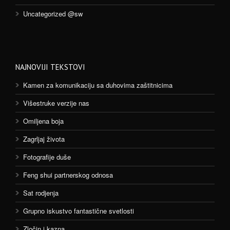
Uncategorized @sw
NAJNOVIJI TEKSTOVI
Kamen za komunikaciju sa duhovima zaštitnicima
Višestruke verzije nas
Omiljena boja
Zagrljaj života
Fotografije duše
Feng shui partnerskog odnosa
Sat rodjenja
Grupno iskustvo fantastične svetlosti
Zločin i kazna