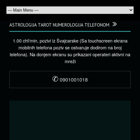
ASTROLOGIJA TAROT NUMEROLOGIJA TELEFONOM
1.00 chf/min, pozivi iz Švajcarske (Sa touchscreen ekrana
mobilnih telefona poziv se ostvaruje dodirom na broj
telefona). Na donjem ekranu su prikazani operateri aktivni na
mreži
✆
0901001018