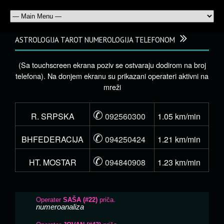
ASTROLOGIJA TAROT NUMEROLOGIJA TELEFONOM
(Sa touchscreen ekrana poziv se ostvaraju dodirom na broj
telefona). Na donjem ekranu su prikazani operateri aktivni na
mreži
✆
R. SRPSKA
092560300
1.05 km/min
✆
BHFEDERACIJA
094250424
1.21 km/min
✆
HT. MOSTAR
094840908
1.23 km/min