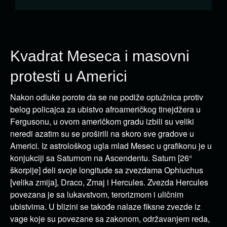
Kvadrat Meseca i masovni
protesti u Americi
Nakon odluke porote da se ne podiže optužnica protiv
belog policajca za ubistvo afroameričkog tinejdžera u
Fergusonu, u ovom američkom gradu izbili su veliki
neredi azatim su se proširili na skoro sve gradove u
Americi. Iz astrološkog ugla mlad Mesec u grafikonu je u
konjukciji sa Saturnom na Ascendentu. Saturn [26°
škorpije] deli svoje longitude sa zvezdama Ophiuchus
[velika zmija], Draco, Zmaj i Hercules. Zvezda Hercules
povezana je sa lukavstvom, terorizmom i uličnim
ubistvima. U blizini se takođe nalaze fiksne zvezde iz
vage koje su povezane sa zakonom, održavanjem reda,