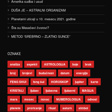
Amerika sudba i usud
DUŠA JE – ASTRALNI ORGANIZAM
Planetarni uticaji u 10. mesecu 2021. godine
Šta su Mesečevi čvorovi?
METOD “SREBRNO – ZLATNO SUNCE”
OZNAKE
analiza
aspekti
ASTROLOGIJA
boje
brak
broj
brojevi
budućnost
datum
energija
FENG SHUI
feng šui
HOROSKOP
jupiter
karte
KRISTALI
ljubav
ljubavna
ljubavni
MAGIJA
mars
mesec
novac
NUMEROLOGIJA
odnosi
planete
proricanje
ritual
saturn
simbol