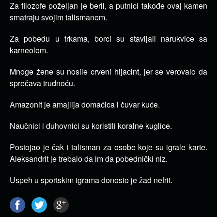
Za filozofe poželjan je beril, a putnici takođe ovaj kamen
smatraju svojim talismanom.
Za pobedu u trkama, borci su stavljali narukvice sa
karneolom.
Mnoge žene su nosile crveni hijacint, jer se verovalo da
sprečava trudnoću.
Amazonit je amajlija domaćica i čuvar kuće.
Naučnici i duhovnici su koristili koralne kuglice.
Postojao je čak i talisman za osobe koje su igrale karte.
Aleksandrit je trebalo da im da pobednički niz.
Uspeh u sportskim igrama donosio je žad nefrit.