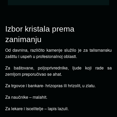
Izbor kristala prema
zanimanju
Od davnina, različito kamenje služilo je za talismansku
zaštitu i uspeh u profesionalnoj oblasti.
Za baštovane,
poljoprivrednike, ljude koji rade sa
zemljom preporučivao se ahat.
Za trgovce i bankare- hrizopras ili hrizolit, u zlatu.
Za naučnike – malahit.
Za lekare i iscelitelje – lapis lazuli.