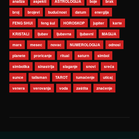
analiza
aspekti
ASTROLOGIJA
boje
brak
broj
brojevi
budućnost
datum
energija
FENG SHUI
feng šui
HOROSKOP
jupiter
karte
KRISTALI
ljubav
ljubavna
ljubavni
MAGIJA
mars
mesec
novac
NUMEROLOGIJA
odnosi
planete
proricanje
ritual
saturn
simbol
simbolika
sinastrija
slaganje
snovi
sreća
sunce
talisman
TAROT
tumačenje
uticaj
venera
verovanja
voda
zaštita
značenje