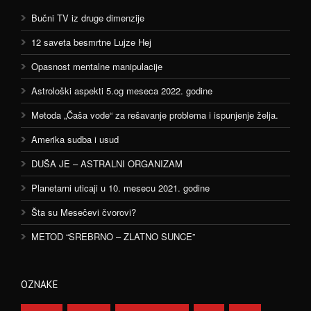
Bučni TV iz druge dimenzije
12 saveta besmrtne Lujze Hej
Opasnost mentalne manipulacije
Astrološki aspekti 5.og meseca 2022. godine
Metoda „Čaša vode“ za rešavanje problema i ispunjenje želja.
Amerika sudba i usud
DUŠA JE – ASTRALNI ORGANIZAM
Planetarni uticaji u 10. mesecu 2021. godine
Šta su Mesečevi čvorovi?
METOD “SREBRNO – ZLATNO SUNCE”
OZNAKE