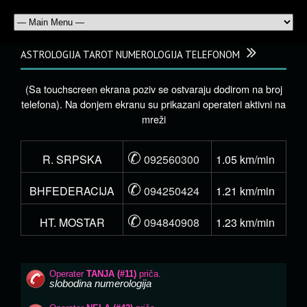
ASTROLOGIJA TAROT NUMEROLOGIJA TELEFONOM
(Sa touchscreen ekrana poziv se ostvaraju dodirom na broj
telefona). Na donjem ekranu su prikazani operateri aktivni na
mreži
✆
R. SRPSKA
092560300
1.05 km/min
✆
BHFEDERACIJA
094250424
1.21 km/min
✆
HT. MOSTAR
094840908
1.23 km/min