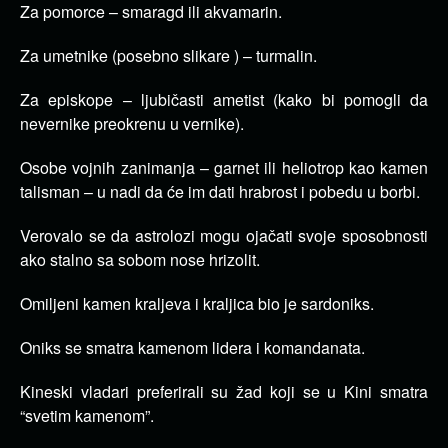
Za pomorce – smaragd ili akvamarin.
Za umetnike (posebno slikare ) – turmalin.
Za episkope – ljubičasti ametist (kako bi pomogli da
nevernike preokrenu u vernike).
Osobe vojnih zanimanja – garnet ili heliotrop kao kamen
talisman – u nadi da će im dati hrabrost i pobedu u borbi.
Verovalo se da astrolozi mogu ojačati svoje sposobnosti
ako stalno sa sobom nose hrizolit.
Omiljeni kamen kraljeva i kraljica bio je sardoniks.
Oniks se smatra kamenom lidera i komandanata.
Kineski vladari preferirali su žad koji se u Kini smatra
“svetim kamenom”.