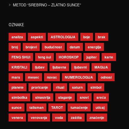
METOD “SREBRNO – ZLATNO SUNCE”
OZNAKE
analiza
aspekti
ASTROLOGIJA
boje
brak
broj
brojevi
budućnost
datum
energija
FENG SHUI
feng šui
HOROSKOP
jupiter
karte
KRISTALI
ljubav
ljubavna
ljubavni
MAGIJA
mars
mesec
novac
NUMEROLOGIJA
odnosi
planete
proricanje
ritual
saturn
simbol
simbolika
sinastrija
slaganje
snovi
sreća
sunce
talisman
TAROT
tumačenje
uticaj
venera
verovanja
voda
zaštita
značenje