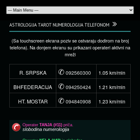
ASTROLOGIJA TAROT NUMEROLOGIJA TELEFONOM
(Sa touchscreen ekrana poziv se ostvaraju dodirom na broj
telefona). Na donjem ekranu su prikazani operateri aktivni na
mreži
✆
R. SRPSKA
092560300
1.05 km/min
✆
BHFEDERACIJA
094250424
1.21 km/min
✆
HT. MOSTAR
094840908
1.23 km/min