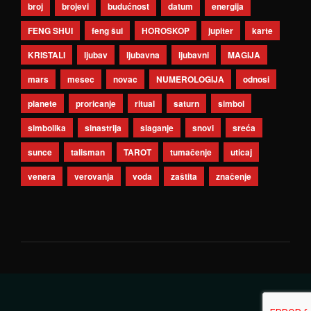
broj
brojevi
budućnost
datum
energija
FENG SHUI
feng šui
HOROSKOP
jupiter
karte
KRISTALI
ljubav
ljubavna
ljubavni
MAGIJA
mars
mesec
novac
NUMEROLOGIJA
odnosi
planete
proricanje
ritual
saturn
simbol
simbolika
sinastrija
slaganje
snovi
sreća
sunce
talisman
TAROT
tumačenje
uticaj
venera
verovanja
voda
zaštita
značenje