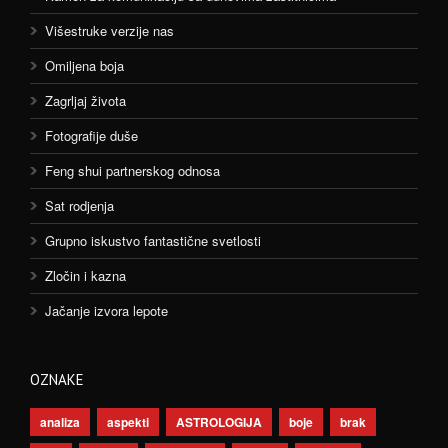
Višestruke verzije nas
Omiljena boja
Zagrljaj života
Fotografije duše
Feng shui partnerskog odnosa
Sat rodjenja
Grupno iskustvo fantastične svetlosti
Zločin i kazna
Jačanje izvora lepote
OZNAKE
analiza
aspekti
ASTROLOGIJA
boje
brak