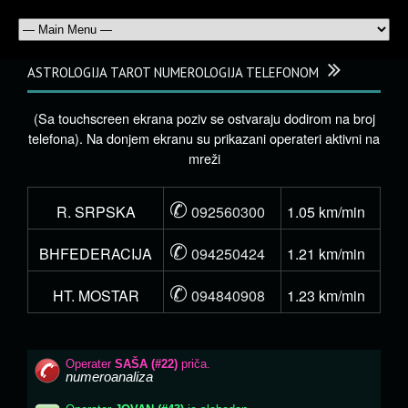
ASTROLOGIJA TAROT NUMEROLOGIJA TELEFONOM
(Sa touchscreen ekrana poziv se ostvaraju dodirom na broj
telefona). Na donjem ekranu su prikazani operateri aktivni na
mreži
✆
R. SRPSKA
092560300
1.05 km/min
✆
BHFEDERACIJA
094250424
1.21 km/min
✆
HT. MOSTAR
094840908
1.23 km/min