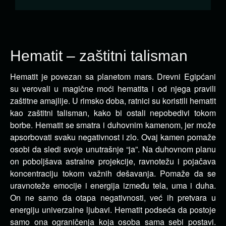
Hematit – zaštitni talisman
Hematit je povezan sa planetom mars. Drevni Egipćani
su verovali u magične moći hematita i od njega pravili
zaštitne amajlije.
U rimsko doba, ratnici su koristili hematit
kao zaštitni talisman, kako bi ostali nepobedivi tokom
borbe. Hematit se smatra i duhovnim kamenom, jer može
apsorbovati svaku negativnost i zlo. Ovaj kamen pomaže
osobi da sledi svoje unutrašnje “ja”. Na duhovnom planu
on poboljšava astralne projekcije, ravnotežu i pojačava
koncentraciju tokom važnih dešavanja. Pomaže da se
uravnoteže emocije i energija između tela, uma i duha.
On ne samo da otapa negativnosti, već ih pretvara u
energiju univerzalne ljubavi. Hematit podseća da postoje
samo ona ograničenja koja osoba sama sebi postavi.