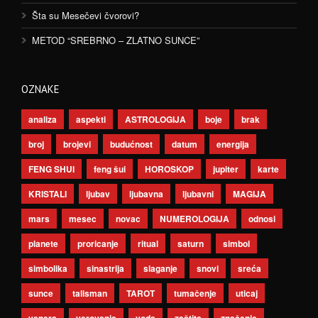
Šta su Mesečevi čvorovi?
METOD “SREBRNO – ZLATNO SUNCE”
OZNAKE
analiza
aspekti
ASTROLOGIJA
boje
brak
broj
brojevi
budućnost
datum
energija
FENG SHUI
feng šui
HOROSKOP
jupiter
karte
KRISTALI
ljubav
ljubavna
ljubavni
MAGIJA
mars
mesec
novac
NUMEROLOGIJA
odnosi
planete
proricanje
ritual
saturn
simbol
simbolika
sinastrija
slaganje
snovi
sreća
sunce
talisman
TAROT
tumačenje
uticaj