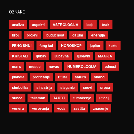
OZNAKE
analiza
aspekti
ASTROLOGIJA
boje
brak
broj
brojevi
budućnost
datum
energija
FENG SHUI
feng šui
HOROSKOP
jupiter
karte
KRISTALI
ljubav
ljubavna
ljubavni
MAGIJA
mars
mesec
novac
NUMEROLOGIJA
odnosi
planete
proricanje
ritual
saturn
simbol
simbolika
sinastrija
slaganje
snovi
sreća
sunce
talisman
TAROT
tumačenje
uticaj
venera
verovanja
voda
zaštita
značenje