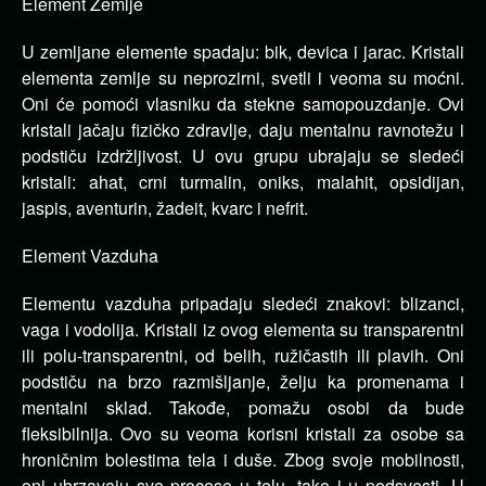
Element Zemlje
U zemljane elemente spadaju: bik, devica i jarac. Kristali
elementa zemlje su neprozirni, svetli i veoma su moćni.
Oni će pomoći vlasniku da stekne samopouzdanje. Ovi
kristali jačaju fizičko zdravlje, daju mentalnu ravnotežu i
podstiču izdržljivost. U ovu grupu ubrajaju se sledeći
kristali: ahat, crni turmalin, oniks, malahit, opsidijan,
jaspis, aventurin, žadeit, kvarc i nefrit.
Element Vazduha
Elementu vazduha pripadaju sledeći znakovi: blizanci,
vaga i vodolija. Kristali iz ovog elementa su transparentni
ili polu-transparentni, od belih, ružičastih ili plavih. Oni
podstiču na brzo razmišljanje, želju ka promenama i
mentalni sklad. Takođe, pomažu osobi da bude
fleksibilnija. Ovo su veoma korisni kristali za osobe sa
hroničnim bolestima tela i duše. Zbog svoje mobilnosti,
oni ubrzavaju sve procese u telu, tako i u podsvesti. U