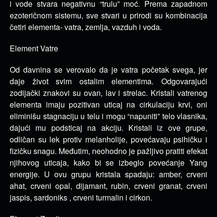
i vode stvara negativnu “trulu” moć. Prema zapadnom
ezoteričnom sistemu, sve stvari u prirodi su kombinacija
četiri elementa- vatra, zemlja, vazduh i voda.
Element Vatre
Od davnina se verovalo da je vatra početak svega, jer
daje život svim ostalim elementima. Odgovarajući
zodijački znakovi su ovan, lav i strelac. Kristali vatrenog
elementa imaju pozitivan uticaj na cirkulaciju krvi, oni
eliminišu stagnaciju u telu i mogu “napuniti” telo vlasnika,
dajući mu podsticaj na akciju. Kristali iz ove grupe,
odličan su lek protiv melanholije, povećavaju psihičku i
fizičku snagu. Međutim, neohodno je pažljivo pratiti efekat
njihovog uticaja, kako bi se izbeglo povećanje Yang
energije. U ovu grupu kristala spadaju: amber, crveni
ahat, crveni opal, dijamant, rubin, crveni granat, crveni
jaspis, sardoniks , crveni turmalin i cirkon.