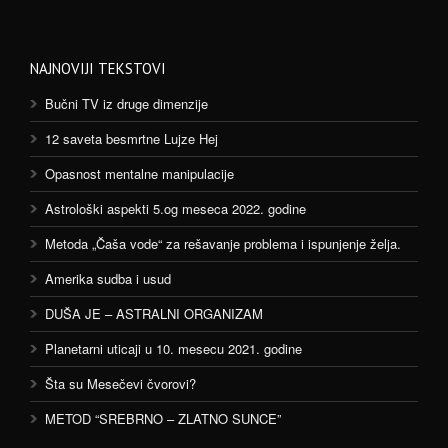
NAJNOVIJI TEKSTOVI
Bučni TV iz druge dimenzije
12 saveta besmrtne Lujze Hej
Opasnost mentalne manipulacije
Astrološki aspekti 5.og meseca 2022. godine
Metoda „Čaša vode“ za rešavanje problema i ispunjenje želja.
Amerika sudba i usud
DUŠA JE – ASTRALNI ORGANIZAM
Planetarni uticaji u 10. mesecu 2021. godine
Šta su Mesečevi čvorovi?
METOD “SREBRNO – ZLATNO SUNCE”