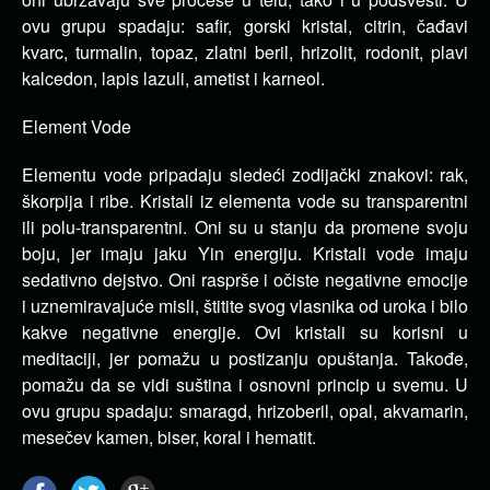
ovu grupu spadaju: safir, gorski kristal, citrin, čađavi
kvarc, turmalin, topaz, zlatni beril, hrizolit, rodonit, plavi
kalcedon, lapis lazuli, ametist i karneol.
Element Vode
Elementu vode pripadaju sledeći zodijački znakovi: rak,
škorpija i ribe. Kristali iz elementa vode su transparentni
ili polu-transparentni. Oni su u stanju da promene svoju
boju, jer imaju jaku Yin energiju. Kristali vode imaju
sedativno dejstvo. Oni rasprše i očiste negativne emocije
i uznemiravajuće misli, štitite svog vlasnika od uroka i bilo
kakve negativne energije. Ovi kristali su korisni u
meditaciji, jer pomažu u postizanju opuštanja. Takođe,
pomažu da se vidi suština i osnovni princip u svemu. U
ovu grupu spadaju: smaragd, hrizoberil, opal, akvamarin,
mesečev kamen, biser, koral i hematit.