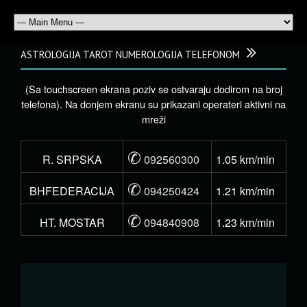
ASTROLOGIJA TAROT NUMEROLOGIJA TELEFONOM
(Sa touchscreen ekrana poziv se ostvaraju dodirom na broj
telefona). Na donjem ekranu su prikazani operateri aktivni na
mreži
✆
R. SRPSKA
092560300
1.05 km/min
✆
BHFEDERACIJA
094250424
1.21 km/min
✆
HT. MOSTAR
094840908
1.23 km/min