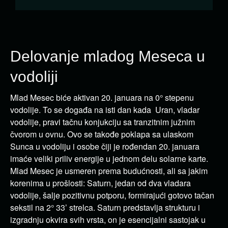
Delovanje mladog Meseca u
vodoliji
Mlad Mesec biće aktivan 20. januara na 0° stepenu
vodolije. To se događa na isti dan kada Uran, vladar
vodolije, pravi tačnu konjukciju sa tranzitnim južnim
čvorom u ovnu. Ovo se takođe poklapa sa ulaskom
Sunca u vodoliju i osobe čiji je rođendan 20. januara
imaće veliki priliv energije u jednom delu solarne karte.
Mlad Mesec je usmeren prema budućnosti, ali sa jakim
korenima u prošlosti: Saturn, jedan od dva vladara
vodolije, šalje pozitivnu potporu, formirajući gotovo tačan
sekstil na 2° 33’ strelca. Saturn predstavlja strukturu i
izgradnju okvira svih vrsta, on je esencijalni sastojak u