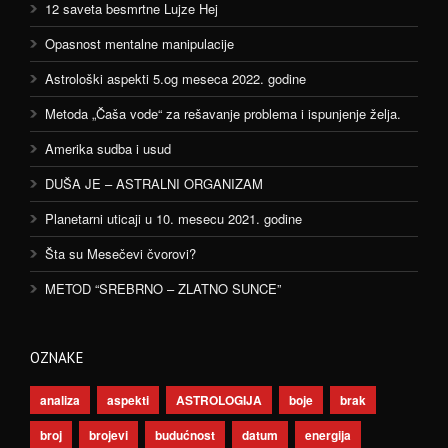
12 saveta besmrtne Lujze Hej
Opasnost mentalne manipulacije
Astrološki aspekti 5.og meseca 2022. godine
Metoda „Čaša vode“ za rešavanje problema i ispunjenje želja.
Amerika sudba i usud
DUŠA JE – ASTRALNI ORGANIZAM
Planetarni uticaji u 10. mesecu 2021. godine
Šta su Mesečevi čvorovi?
METOD “SREBRNO – ZLATNO SUNCE”
OZNAKE
analiza
aspekti
ASTROLOGIJA
boje
brak
broj
brojevi
budućnost
datum
energija