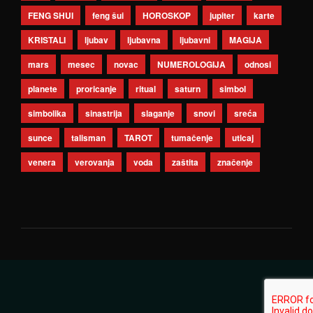
FENG SHUI
feng šui
HOROSKOP
jupiter
karte
KRISTALI
ljubav
ljubavna
ljubavni
MAGIJA
mars
mesec
novac
NUMEROLOGIJA
odnosi
planete
proricanje
ritual
saturn
simbol
simbolika
sinastrija
slaganje
snovi
sreća
sunce
talisman
TAROT
tumačenje
uticaj
venera
verovanja
voda
zaštita
značenje