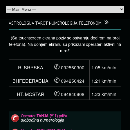
ASTROLOGIJA TAROT NUMEROLOGIJA TELEFONOM
(Sa touchscreen ekrana poziv se ostvaraju dodirom na broj
telefona). Na donjem ekranu su prikazani operateri aktivni na
mreži
✆
R. SRPSKA
092560300
1.05 km/min
✆
BHFEDERACIJA
094250424
1.21 km/min
✆
HT. MOSTAR
094840908
1.23 km/min