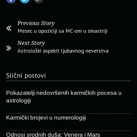
Previous Story
Mesec u opoziciji sa MC-om u sinastriji
Next Story
Astrološki aspekti ljubavnog neverstva
Slični postovi
Pokazatelji nedovršenih karmičkih pocesa u
astrologiji
Karmički brojevi u numerologiji
Odnosi srodnih duša: Venera i Mars