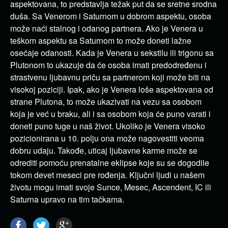
aspektovana, to predstavlja težak put da se sretne srodna
duša. Sa Venerom i Saturnom u dobrom aspektu, osoba
može naći stalnog i odanog partnera. Ako je Venera u
teškom aspektu sa Saturnom to može doneti lažne
osećaje odanosti. Kada je Venera u sekstilu ili trigonu sa
Plutonom to ukazuje da će osoba imati predodređenu i
strastvenu ljubavnu priču sa partnerom koji može biti na
visokoj poziciji. Ipak, ako je Venera loše aspektovana od
strane Plutona, to može ukazivati na vezu sa osobom
koja je već u braku, ali i sa osobom koja će puno varati i
doneti puno tuge u naš život. Ukoliko je Venera visoko
pozicionirana u 10. polju ona može nagovestiti veoma
dobru udaju. Takođe, uticaj ljubavne karme može se
odrediti pomoću prenatalne eklipse koje su se dogodile
tokom devet meseci pre rođenja. Ključni ljudi u našem
životu mogu imati svoje Sunce, Mesec, Ascendent, IC ili
Saturna upravo na tim tačkama.