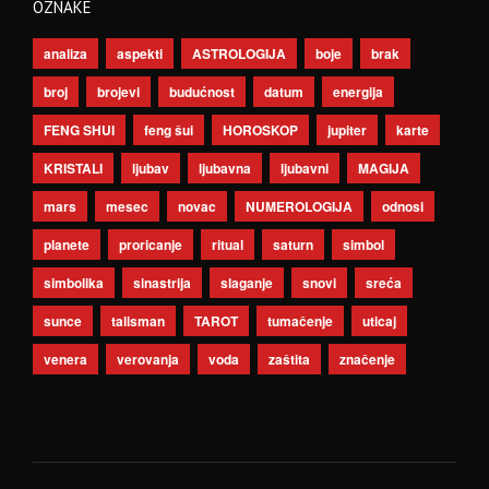
OZNAKE
analiza
aspekti
ASTROLOGIJA
boje
brak
broj
brojevi
budućnost
datum
energija
FENG SHUI
feng šui
HOROSKOP
jupiter
karte
KRISTALI
ljubav
ljubavna
ljubavni
MAGIJA
mars
mesec
novac
NUMEROLOGIJA
odnosi
planete
proricanje
ritual
saturn
simbol
simbolika
sinastrija
slaganje
snovi
sreća
sunce
talisman
TAROT
tumačenje
uticaj
venera
verovanja
voda
zaštita
značenje