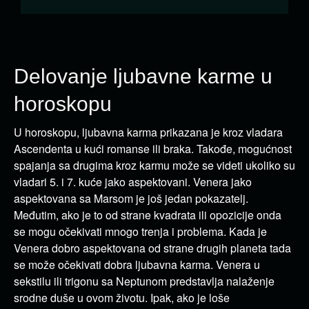
Delovanje ljubavne karme u
horoskopu
U horoskopu, ljubavna karma prikazana je kroz vladara
Ascendenta u kući romanse ili braka. Takođe, mogućnost
spajanja sa drugima kroz karmu može se videti ukoliko su
vladari 5. i 7. kuće jako aspektovani. Venera jako
aspektovana sa Marsom je još jedan pokazatelj.
Međutim, ako je to od strane kvadrata ili opozicije onda
se mogu očekivati mnogo trenja i problema. Kada je
Venera dobro aspektovana od strane drugih planeta tada
se može očekivati dobra ljubavna karma. Venera u
sekstilu ili trigonu sa Neptunom predstavlja nalaženje
srodne duše u ovom životu. Ipak, ako je loše