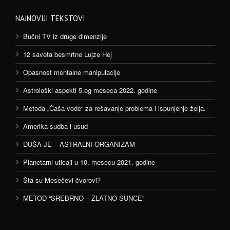
NAJNOVIJI TEKSTOVI
Bučni TV iz druge dimenzije
12 saveta besmrtne Lujze Hej
Opasnost mentalne manipulacije
Astrološki aspekti 5.og meseca 2022. godine
Metoda „Čaša vode“ za rešavanje problema i ispunjenje želja.
Amerika sudba i usud
DUŠA JE – ASTRALNI ORGANIZAM
Planetarni uticaji u 10. mesecu 2021. godine
Šta su Mesečevi čvorovi?
METOD “SREBRNO – ZLATNO SUNCE”