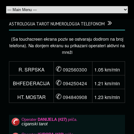
ASTROLOGIJA TAROT NUMEROLOGIJA TELEFONOM
(Sa touchscreen ekrana poziv se ostvaraju dodirom na broj
telefona). Na donjem ekranu su prikazani operateri aktivni na
mreži
✆
R. SRPSKA
092560300
1.05 km/min
✆
BHFEDERACIJA
094250424
1.21 km/min
✆
HT. MOSTAR
094840908
1.23 km/min