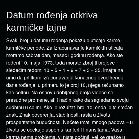
Datum rođenja otkriva
karmičke tajne
Svaki broj u datumu rođenja pokazuje uticaje karme i
karmičke periode. Za izračunavanje karmičkih uticaja
moramo sabrati dan, mesec i godinu rođenja. Ako ste
rođeni 10. maja 1973. tada morate zbrojiti brojeve
sledećim redom: 10 + 5 + 1 + 9 + 7 + 3 = 35. Imajte na
umu da prilikom izračunavanja konačnog dvocifrenog
dana rođenja, u primeru to je broj 10, njega računamo
kao celinu. Na osnovu dobijenog broja videće se
presudne promene, ali i način kako da sagledamo svoju
sudbinu u celini. Ako je rezultat broj 10, onda je to srećan
znak. Znak poverenja, stabilnosti, rasta u životu i
prosperitetne budućnosti. Nećete imati mnogo padova – u
životu se očekuje uspeh u karijeri i finansijama. Vaša
karma nema problema, vi niste počinili velike greške u