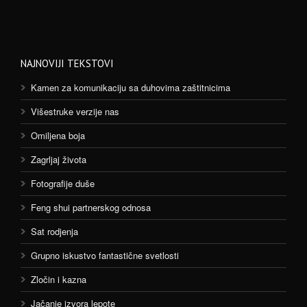
NAJNOVIJI TEKSTOVI
Kamen za komunikaciju sa duhovima zaštitnicima
Višestruke verzije nas
Omiljena boja
Zagrljaj života
Fotografije duše
Feng shui partnerskog odnosa
Sat rodjenja
Grupno iskustvo fantastične svetlosti
Zločin i kazna
Jačanje izvora lepote