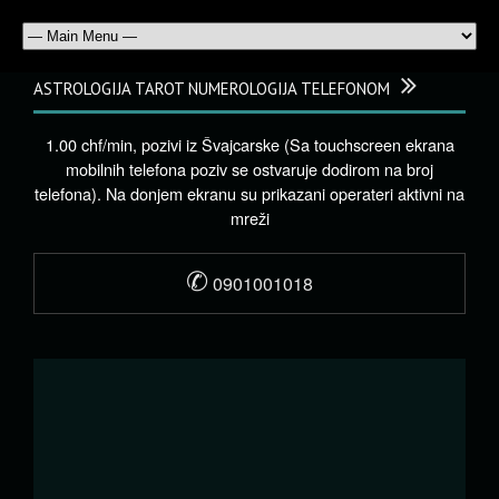
ASTROLOGIJA TAROT NUMEROLOGIJA TELEFONOM
1.00 chf/min, pozivi iz Švajcarske (Sa touchscreen ekrana
mobilnih telefona poziv se ostvaruje dodirom na broj
telefona). Na donjem ekranu su prikazani operateri aktivni na
mreži
✆
0901001018