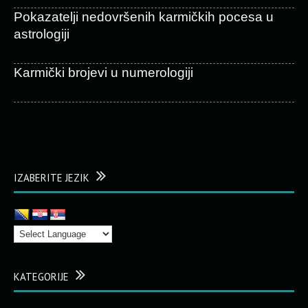
Pokazatelji nedovršenih karmičkih pocesa u
astrologiji
Karmički brojevi u numerologiji
IZABERITE JEZIK
KATEGORIJE