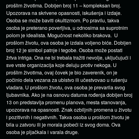
prošlim životima. Dobijen broj 11 – kompleksan broj.
Upozorava na skrivene opasnosti, iskušenja i izdaje.
Osoba se može baviti okultizmom. Po pravilu, takva
osoba je preterano poverljiva, u odnosima sa suprotnim
polom je idealista. Mogućnost nekoliko brakova. U
prošlom životu, ova osoba je izdala voljeno biće. Dobijen
broj 12 je simbol patnje i tegobe. Osoba može postati
žrtva intriga. Ona ne bi trebala tražiti nevolje, uključujući i
sve vrste organizacija koje deluju protiv nekoga. U
prošlim životima, ovaj čovek je bio zaverenik, on je
počinio dela vezana za ubistvo ili učestvovao u rušenju
vladara. U prošlom životu, ova osoba je prevarila svog
ljubavnika. Ako je na osnovu datuma rođenja dobijen broj
13 on predstavlja promenu planova, mesta stanovanja,
upozorava na opasnosti. Znak ozbiljnih promena u životu
i pozitivnih i negativnih. Takva osoba u prošlom životu je
bila u zatvoru ili je morala pobeći iz svog doma. Ova
osoba je pljačkala i varala druge.