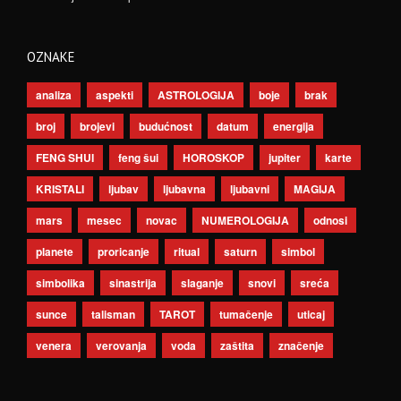
OZNAKE
analiza
aspekti
ASTROLOGIJA
boje
brak
broj
brojevi
budućnost
datum
energija
FENG SHUI
feng šui
HOROSKOP
jupiter
karte
KRISTALI
ljubav
ljubavna
ljubavni
MAGIJA
mars
mesec
novac
NUMEROLOGIJA
odnosi
planete
proricanje
ritual
saturn
simbol
simbolika
sinastrija
slaganje
snovi
sreća
sunce
talisman
TAROT
tumačenje
uticaj
venera
verovanja
voda
zaštita
značenje