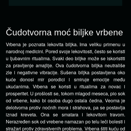
Čudotvorna moć biljke vrbene
Vrbena je poznata lekovita biljka. Ima veliku primenu u
narodnoj medicini. Pored svoje lekovitosti, često se koristi
u ljubavnim ritualima.
Svaki deo biljke može se iskoristiti
za pravljenje amajlije. Ova čudotvorna biljka neutrališe
zle i negativne vibracije. Sušena biljka postavljena oko
kuće donosi mir porodici i smiruje emocije među
ukućanima. Vrbena se koristi u ritualima za novac i
prosperitet. U prošlosti se, tokom mlagod meseca, pio sok
od vrbene, kako bi osoba dugo ostala čedna. Veoma je
delotvorna protiv noćnih mora i strahova, pa se postavlja
iznad kreveta. Ona se smatara i lekovitom travom.
Nerazređen sok od vrebene namazan po telu leči bolesti i
stražari protiv zdravstvenih problema. Vrbena štiti kuću od