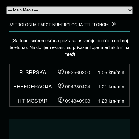
ASTROLOGIJA TAROT NUMEROLOGIJA TELEFONOM
(Sa touchscreen ekrana poziv se ostvaraju dodirom na broj
telefona). Na donjem ekranu su prikazani operateri aktivni na
mreži
✆
R. SRPSKA
092560300
1.05 km/min
✆
BHFEDERACIJA
094250424
1.21 km/min
✆
HT. MOSTAR
094840908
1.23 km/min