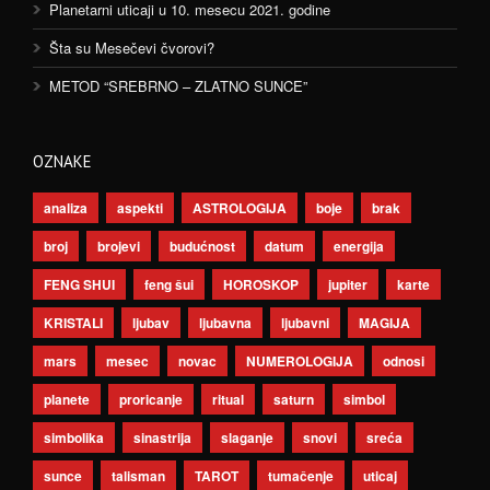
Planetarni uticaji u 10. mesecu 2021. godine
Šta su Mesečevi čvorovi?
METOD “SREBRNO – ZLATNO SUNCE”
OZNAKE
analiza
aspekti
ASTROLOGIJA
boje
brak
broj
brojevi
budućnost
datum
energija
FENG SHUI
feng šui
HOROSKOP
jupiter
karte
KRISTALI
ljubav
ljubavna
ljubavni
MAGIJA
mars
mesec
novac
NUMEROLOGIJA
odnosi
planete
proricanje
ritual
saturn
simbol
simbolika
sinastrija
slaganje
snovi
sreća
sunce
talisman
TAROT
tumačenje
uticaj