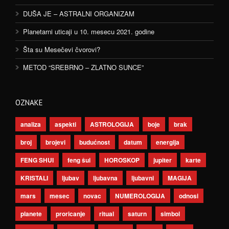
DUŠA JE – ASTRALNI ORGANIZAM
Planetarni uticaji u 10. mesecu 2021. godine
Šta su Mesečevi čvorovi?
METOD “SREBRNO – ZLATNO SUNCE”
OZNAKE
analiza
aspekti
ASTROLOGIJA
boje
brak
broj
brojevi
budućnost
datum
energija
FENG SHUI
feng šui
HOROSKOP
jupiter
karte
KRISTALI
ljubav
ljubavna
ljubavni
MAGIJA
mars
mesec
novac
NUMEROLOGIJA
odnosi
planete
proricanje
ritual
saturn
simbol