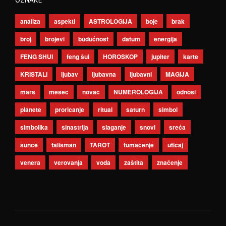
analiza
aspekti
ASTROLOGIJA
boje
brak
broj
brojevi
budućnost
datum
energija
FENG SHUI
feng šui
HOROSKOP
jupiter
karte
KRISTALI
ljubav
ljubavna
ljubavni
MAGIJA
mars
mesec
novac
NUMEROLOGIJA
odnosi
planete
proricanje
ritual
saturn
simbol
simbolika
sinastrija
slaganje
snovi
sreća
sunce
talisman
TAROT
tumačenje
uticaj
venera
verovanja
voda
zaštita
značenje