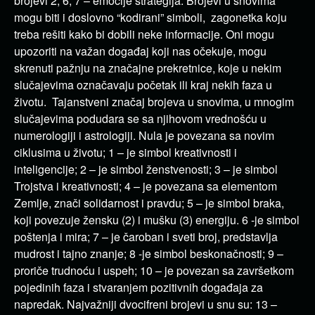
brojevi 2, 6, 7 – emocije strategija. Brojevi u snovima
mogu biti i doslovno “kodirani” simboli, zagonetka koju
treba rešiti kako bi dobili neke informacije. Oni mogu
upozoriti na važan događaj koji nas očekuje, mogu
skrenuti pažnju na značajne prekretnice, koje u nekim
slučajevima označavaju početak ili kraj nekih faza u
životu. Tajanstveni značaj brojeva u snovima, u mnogim
slučajevima podudara se sa njihovom vrednošću u
numerologiji i astrologiji. Nula je povezana sa novim
ciklusima u životu; 1 – je simbol kreativnosti i
inteligencije; 2 – je simbol ženstvenosti; 3 – je simbol
Trojstva i kreativnosti; 4 – je povezana sa elementom
Zemlje, znači solidarnost i pravdu; 5 – je simbol braka,
koji povezuje žensku (2) i mušku (3) energiju. 6 -je simbol
poštenja i mira; 7 – je čaroban i sveti broj, predstavlja
mudrost i tajno znanje; 8 -je simbol beskonačnosti; 9 –
proriče trudnoću i uspeh; 10 – je povezan sa završetkom
pojedinih faza i stvaranjem pozitivnih događaja za
napredak. Najvažniji dvocifreni brojevi u snu su: 13 –