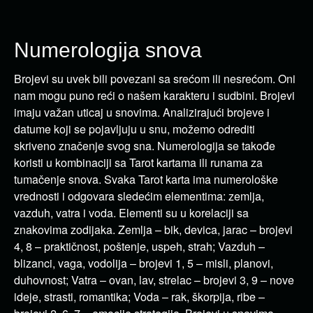
Numerologija snova
Brojevi su uvek bili povezani sa srećom ili nesrećom. Oni
nam mogu puno reći o našem karakteru i sudbini. Brojevi
imaju važan uticaj u snovima. Analizirajući brojeve i
datume koji se pojavljuju u snu, možemo odrediti
skriveno značenje svog sna. Numerologija se takođe
koristi u kombinaciji sa Tarot kartama ili runama za
tumačenje snova. Svaka Tarot karta ima numerološke
vrednosti i odgovara sledećim elementima: zemlja,
vazduh, vatra i voda. Elementi su u korelaciji sa
znakovima zodijaka. Zemlja – bik, devica, jarac – brojevi
4, 8 – praktičnost, poštenje, uspeh, strah; Vazduh –
blizanci, vaga, vodolija – brojevi 1, 5 – misli, planovi,
duhovnost; Vatra – ovan, lav, strelac – brojevi 3, 9 – nove
ideje, strasti, romantika; Voda – rak, škorpija, ribe –