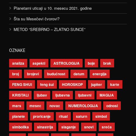
Planetarni uticaji u 10. mesecu 2021. godine
Šta su Mesečevi čvorovi?
METOD “SREBRNO – ZLATNO SUNCE”
OZNAKE
analiza
aspekti
ASTROLOGIJA
boje
brak
broj
brojevi
budućnost
datum
energija
FENG SHUI
feng šui
HOROSKOP
jupiter
karte
KRISTALI
ljubav
ljubavna
ljubavni
MAGIJA
mars
mesec
novac
NUMEROLOGIJA
odnosi
planete
proricanje
ritual
saturn
simbol
simbolika
sinastrija
slaganje
snovi
sreća