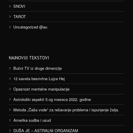
SNOVI
TAROT
Uncategorized @au
NAJNOVIJI TEKSTOVI
Bučni TV iz druge dimenzije
12 saveta besmrtne Lujze Hej
Opasnost mentalne manipulacije
Astrološki aspekti 5.og meseca 2022. godine
Metoda „Čaša vode“ za rešavanje problema i ispunjenje želja.
Amerika sudba i usud
DUŠA JE – ASTRALNI ORGANIZAM