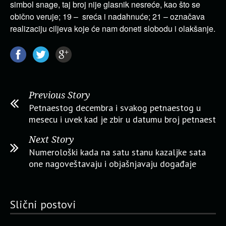
simbol snage, taj broj nije glasnik nesreće, kao što se
obično veruje; 19 – sreća i nadahnuće; 21 – označava
realizaciju ciljeva koje će nam doneti slobodu i olakšanje.
Previous Story
Petnaestog decembra i svakog petnaestog u
mesecu i uvek kad je zbir u datumu broj petnaest
Next Story
Numerološki kada na satu stanu kazaljke sata
one nagoveštavaju i objašnjavaju događaje
Slični postovi