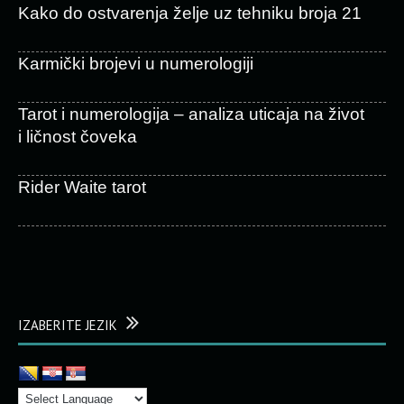
Kako do ostvarenja želje uz tehniku broja 21
Karmički brojevi u numerologiji
Tarot i numerologija – analiza uticaja na život
i ličnost čoveka
Rider Waite tarot
IZABERITE JEZIK