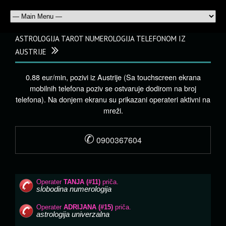
ASTROLOGIJA TAROT NUMEROLOGIJA TELEFONOM IZ
AUSTRIJE
0.88 eur/min, pozivi iz Austrije (Sa touchscreen ekrana
mobilnih telefona poziv se ostvaruje dodirom na broj
telefona). Na donjem ekranu su prikazani operateri aktivni na
mreži.
✆
0900367604