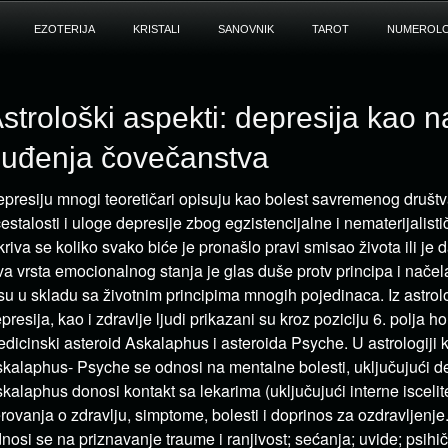
EZOTERIJA
KRISTALI
SANOVNIK
TAROT
NUMEROLO
strološki aspekti: depresija kao n
uđenja čovečanstva
presiju mnogi teoretičari opisuju kao bolest savremenog društv
estalosti i uloge depresije zbog egzistencijalne i nematerijalist
kriva se koliko svako biće je pronašlo pravi smisao života ili je 
a vrsta emocionalnog stanja je glas duše protv principa i načela
su u skladu sa životnim principima mnogih pojedinaca. Iz astrol
presija, kao i zdravlje ljudi prikazani su kroz poziciju 6. polja h
dicinski asteroid Askalaphus i asteroida Psyche. U astrologiji
kalaphus- Psyche se odnosi na mentalne bolesti, uključujući de
kalaphus donosi kontakt sa lekarima (uključujući interne iscelite
rovanja o zdravlju, simptome, bolesti i doprinos za ozdravljenj
nosi se na priznavanje traume i ranjivost; sećanja; uvide; psihič