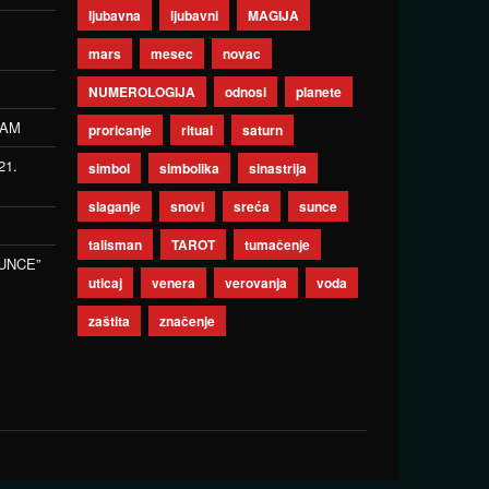
ljubavna
ljubavni
MAGIJA
mars
mesec
novac
NUMEROLOGIJA
odnosi
planete
ZAM
proricanje
ritual
saturn
21.
simbol
simbolika
sinastrija
slaganje
snovi
sreća
sunce
talisman
TAROT
tumačenje
UNCE”
uticaj
venera
verovanja
voda
zaštita
značenje