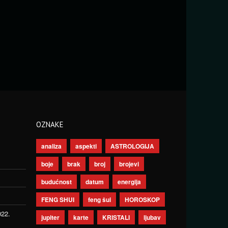
OZNAKE
analiza
aspekti
ASTROLOGIJA
boje
brak
broj
brojevi
budućnost
datum
energija
FENG SHUI
feng šui
HOROSKOP
022.
jupiter
karte
KRISTALI
ljubav