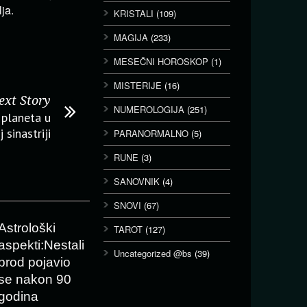
ja.
KRISTALI
(109)
MAGIJA
(233)
MESEČNI HOROSKOP
(1)
MISTERIJE
(16)
ext Story
NUMEROLOGIJA
(251)
 planeta u
 sinastriji
PARANORMALNO
(5)
RUNE
(3)
SANOVNIK
(4)
SNOVI
(67)
Astrološki
TAROT
(127)
aspekti:Nestali
Uncategorized @bs
(39)
brod pojavio
se nakon 90
godina