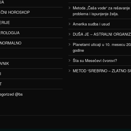
JA
Metoda „Čaša vode“ za rešavanje
ČNI HOROSKOP
problema i ispunjenje želja.
ERIJE
Amerika sudba i usud
ROLOGIJA
DUŠA JE – ASTRALNI ORGANI
ANORMALNO
Planetarni uticaji u 10. mesecu 20
godine
Šta su Mesečevi čvorovi?
VNIK
METOD “SREBRNO – ZLATNO S
I
T
egorized @bs