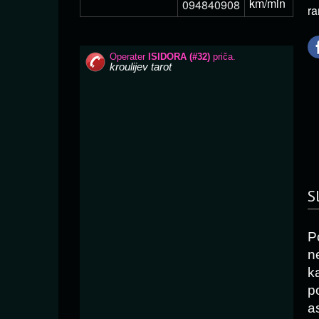
km/min
094840908
ra
S
P
n
k
p
as