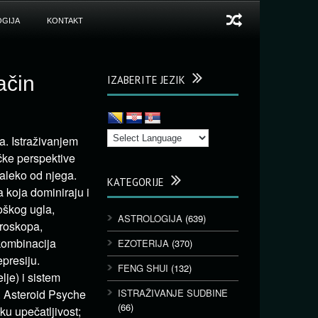
GIJA
KONTAKT
ačin
IZABERITE JEZIK
a. Istraživanjem
ičke perspektive
daleko od njega.
KATEGORIJE
 koja dominiraju i
oškog ugla,
ASTROLOGIJA
(639)
oroskopa,
 kombinacija
EZOTERIJA
(370)
presiju.
FENG SHUI
(132)
lje) i sistem
e. Asteroid Psyche
ISTRAŽIVANJE SUDBINE
(66)
ku upečatljivost;