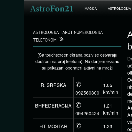
MAGIJA
ASTROLOGIJA
ASTROLOGIJA TAROT NUMEROLOGIJA
A
TELEFONOM
b
(Sa touchscreen ekrana poziv se ostvaraju
De
dodirom na broj telefona). Na donjem ekranu
uč
su prikazani operateri aktivni na mreži
ot
Ov
✆
R. SRPSKA
1.05
ni
km/min
092560300
de
me
✆
BHFEDERACIJA
1.21
As
km/min
094250424
As
ve
✆
HT. MOSTAR
1.23
od