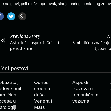
ne na glavi; psihološki oporavak; stanje našeg mentalnog zdravl
Previous Story
N
Astrološki aspekti: Grčka i
Simbolično značenje
period krize
ljubavnoj
lični postovi
okazatelji
Odnosi
Aspekti
edovršenih
srodnih
izazova u
armičkih
duša:
romantičnim
ocesa u
Venera i
vezama
trologiji
Mars