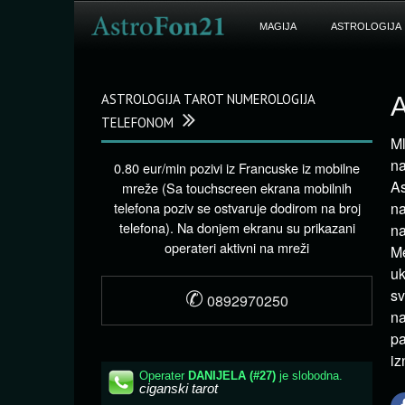
MAGIJA
ASTROLOGIJA
ASTROLOGIJA TAROT NUMEROLOGIJA
A
TELEFONOM
Ml
na
0.80 eur/min pozivi iz Francuske iz mobilne
As
mreže (Sa touchscreen ekrana mobilnih
telefona poziv se ostvaruje dodirom na broj
na
telefona). Na donjem ekranu su prikazani
na
operateri aktivni na mreži
Me
uk
✆
sv
0892970250
na
pa
iz