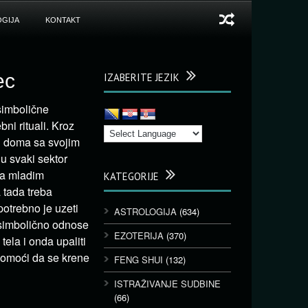
GIJA
KONTAKT
ec
IZABERITE JEZIK
simbolične
i rituali. Kroz
og doma sa svojim
u svaki sektor
sa mladim
KATEGORIJE
 tada treba
potrebno je uzeti
ASTROLOGIJA
(634)
e simbolično odnose
EZOTERIJA
(370)
tela i onda upaliti
 pomoći da se krene
FENG SHUI
(132)
ISTRAŽIVANJE SUDBINE
(66)