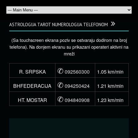
ASTROLOGIJA TAROT NUMEROLOGIJA TELEFONOM
(Sa touchscreen ekrana poziv se ostvaraju dodirom na broj
telefona). Na donjem ekranu su prikazani operateri aktivni na
mreži
✆
R. SRPSKA
092560300
1.05 km/min
✆
BHFEDERACIJA
094250424
1.21 km/min
✆
HT. MOSTAR
094840908
1.23 km/min