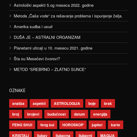
Astrološki aspekti 5.og meseca 2022. godine
Metoda „Čaša vode“ za rešavanje problema i ispunjenje želja.
Amerika sudba i usud
DUŠA JE – ASTRALNI ORGANIZAM
Planetarni uticaji u 10. mesecu 2021. godine
Šta su Mesečevi čvorovi?
METOD “SREBRNO – ZLATNO SUNCE”
OZNAKE
analiza
aspekti
ASTROLOGIJA
boje
brak
broj
brojevi
budućnost
datum
energija
FENG SHUI
feng šui
HOROSKOP
jupiter
karte
KRISTALI
ljubav
ljubavna
ljubavni
MAGIJA