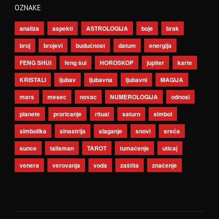
OZNAKE
analiza
aspekti
ASTROLOGIJA
boje
brak
broj
brojevi
budućnost
datum
energija
FENG SHUI
feng šui
HOROSKOP
jupiter
karte
KRISTALI
ljubav
ljubavna
ljubavni
MAGIJA
mars
mesec
novac
NUMEROLOGIJA
odnosi
planete
proricanje
ritual
saturn
simbol
simbolika
sinastrija
slaganje
snovi
sreća
sunce
talisman
TAROT
tumačenje
uticaj
venera
verovanja
voda
zaštita
značenje