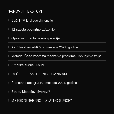
NAJNOVIJI TEKSTOVI
Bučni TV iz druge dimenzije
12 saveta besmrtne Lujze Hej
Opasnost mentalne manipulacije
Astrološki aspekti 5.og meseca 2022. godine
Metoda „Čaša vode“ za rešavanje problema i ispunjenje želja.
Amerika sudba i usud
DUŠA JE – ASTRALNI ORGANIZAM
Planetarni uticaji u 10. mesecu 2021. godine
Šta su Mesečevi čvorovi?
METOD “SREBRNO – ZLATNO SUNCE”