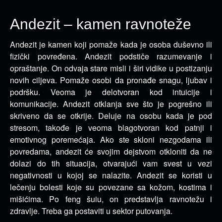
Andezit – kamen ravnoteže
Andezit je kamen koji pomaže kada je osoba duševno ili
fizički povređena. Andezit podstiče razumevanje i
opraštanje. On odvaja stare misli i širi vidike u postizanju
novih ciljeva.
Pomaže osobi da pronađe snagu, ljubav i
podršku. Veoma je delotvoran kod intuicije i
komunikacije. Andezit otklanja sve što je pogrešno ili
skriveno da se otkrije. Deluje na osobu kada je pod
stresom, takođe je veoma blagotvoran kod patnji i
emotivnog poremećaja. Ako ste skloni nezgodama ili
povredama, andezit će svojim dejstvom otkloniti da ne
dolazi do tih situacija, otvarajući vam svest u vezi
negativnosti u kojoj se nalazite. Andezit se koristi u
lečenju bolesti koje su povezane sa kožom, kostima i
mišićima. Po feng šuiu, on predstavlja ravnotežu i
zdravlje. Treba ga postaviti u sektor putovanja.