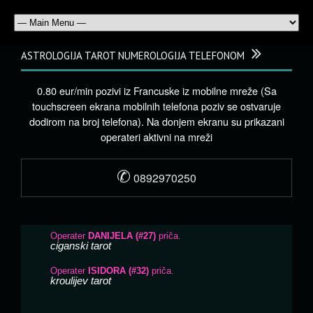
ASTROLOGIJA TAROT NUMEROLOGIJA TELEFONOM
0.80 eur/min pozivi iz Francuske iz mobilne mreže (Sa
touchscreen ekrana mobilnih telefona poziv se ostvaruje
dodirom na broj telefona). Na donjem ekranu su prikazani
operateri aktivni na mreži
✆
0892970250