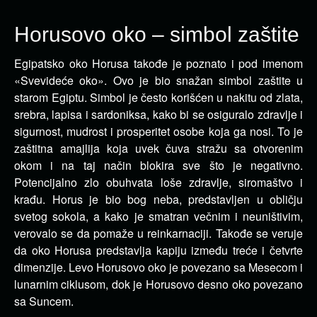
Horusovo oko – simbol zaštite
Egipatsko oko Horusa takođe je poznato i pod imenom
«Svevideće oko». Ovo je bio snažan simbol zaštite u
starom Egiptu.
Simbol je često korišćen u nakitu od zlata,
srebra, lapisa i sardoniksa, kako bi se osiguralo zdravlje i
sigurnost, mudrost i prosperitet osobe koja ga nosi. To je
zaštitna amajlija koja uvek čuva stražu sa otvorenim
okom i na taj način blokira sve što je negativno.
Potencijalno zlo obuhvata loše zdravlje, siromaštvo i
krađu. Horus je bio bog neba, predstavljen u obličju
svetog sokola, a kako je smatran večnim i neuništivim,
verovalo se da pomaže u reinkarnaciji. Takođe se veruje
da oko Horusa predstavlja kapiju između treće i četvrte
dimenzije. Levo Horusovo oko je povezano sa Mesecom i
lunarnim ciklusom, dok je Horusovo desno oko povezano
sa Suncem.