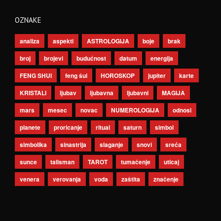
OZNAKE
analiza
aspekti
ASTROLOGIJA
boje
brak
broj
brojevi
budućnost
datum
energija
FENG SHUI
feng šui
HOROSKOP
jupiter
karte
KRISTALI
ljubav
ljubavna
ljubavni
MAGIJA
mars
mesec
novac
NUMEROLOGIJA
odnosi
planete
proricanje
ritual
saturn
simbol
simbolika
sinastrija
slaganje
snovi
sreća
sunce
talisman
TAROT
tumačenje
uticaj
venera
verovanja
voda
zaštita
značenje