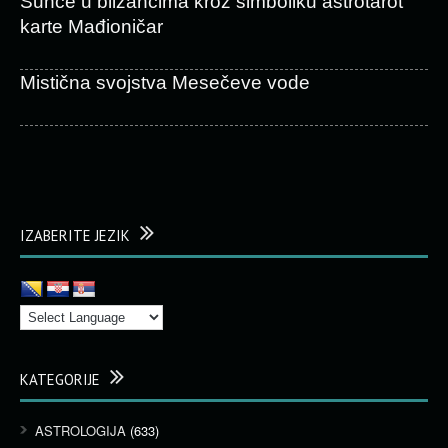
Sunce u blizancima kroz simboliku astrotarot
karte Mađioničar
Mistična svojstva Mesečeve vode
IZABERITE JEZIK
KATEGORIJE
ASTROLOGIJA
(633)