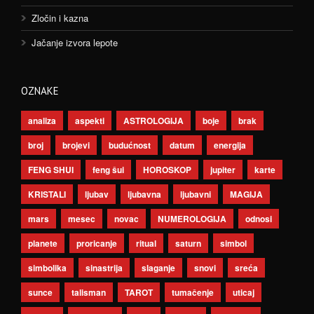
Zločin i kazna
Jačanje izvora lepote
OZNAKE
analiza
aspekti
ASTROLOGIJA
boje
brak
broj
brojevi
budućnost
datum
energija
FENG SHUI
feng šui
HOROSKOP
jupiter
karte
KRISTALI
ljubav
ljubavna
ljubavni
MAGIJA
mars
mesec
novac
NUMEROLOGIJA
odnosi
planete
proricanje
ritual
saturn
simbol
simbolika
sinastrija
slaganje
snovi
sreća
sunce
talisman
TAROT
tumačenje
uticaj