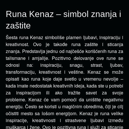
Runa Kenaz – simbol znanja i
zaštite
Šesta runa Kenaz simboliše plamen ljubavi, inspiraciju i
kreativnost. Ovo je takođe runa zaštite i sticanja
znanja.
Predstavlja jednu od najčešće korišćenih runa za
talismane i amjalije. Pozitivno delovanje ove rune se
odnosi na: inspiraciju, snagu, strast, ljubav,
transformaciju, kreativnost i veštine. Kenaz se može
opisati kao runa koje daje svetlo u vremenu nevolje –
kada imate nedostatak kreativnih ideja, kada ste u potrebi
za inspiracijom ili ako tražite savet za svoje
probleme. Kenaz će vam pomoći da uništite negativnu
energiju. Često se koristi u magičnim obredima, čiji je cilj
očistiti mesto sa lošom energijom. Kenaz je runa velike
inspiracije, kreativnosti i strastvene ljubavi između
muškarca i žene. Ovo je pozitivna runa i služi za sticanje