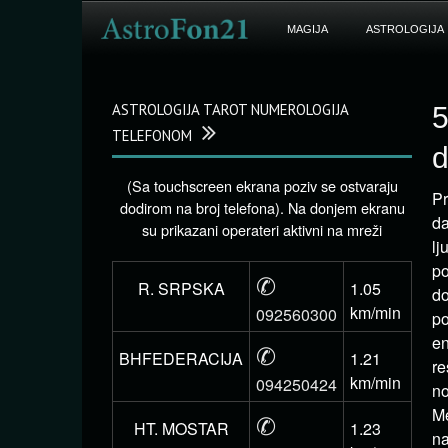
MAGIJA
ASTROLOGIJA
ASTROLOGIJA TAROT NUMEROLOGIJA
5
TELEFONOM
(Sa touchscreen ekrana poziv se ostvaraju
Pr
dodirom na broj telefona). Na donjem ekranu
da
su prikazani operateri aktivni na mreži
lj
po
✆
R. SRPSKA
1.05
do
km/min
092560300
po
en
✆
BHFEDERACIJA
1.21
re
km/min
094250424
no
Me
✆
HT. MOSTAR
1.23
na