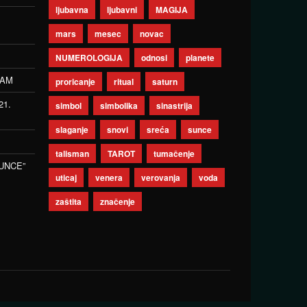
ljubavna
ljubavni
MAGIJA
mars
mesec
novac
NUMEROLOGIJA
odnosi
planete
ZAM
proricanje
ritual
saturn
21.
simbol
simbolika
sinastrija
slaganje
snovi
sreća
sunce
talisman
TAROT
tumačenje
UNCE”
uticaj
venera
verovanja
voda
zaštita
značenje