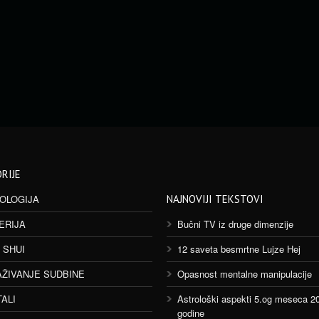
RIJE
OLOGIJA
NAJNOVIJI TEKSTOVI
ERIJA
Bučni TV iz druge dimenzije
 SHUI
12 saveta besmrtne Lujze Hej
AŽIVANJE SUDBINE
Opasnost mentalne manipulacije
TALI
Astrološki aspekti 5.og meseca 2
godine