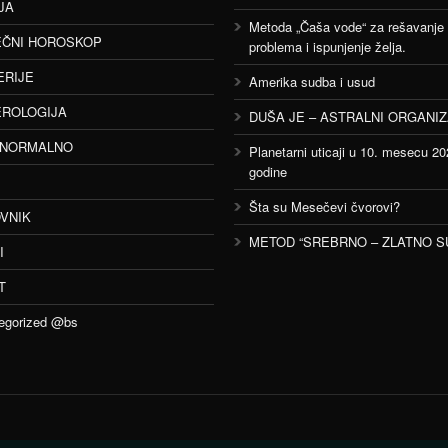
JA
Metoda „Čaša vode“ za rešavanje
ČNI HOROSKOP
problema i ispunjenje želja.
ERIJE
Amerika sudba i usud
ROLOGIJA
DUŠA JE – ASTRALNI ORGANI
ANORMALNO
Planetarni uticaji u 10. mesecu 20
godine
Šta su Mesečevi čvorovi?
VNIK
METOD “SREBRNO – ZLATNO S
I
T
egorized @bs