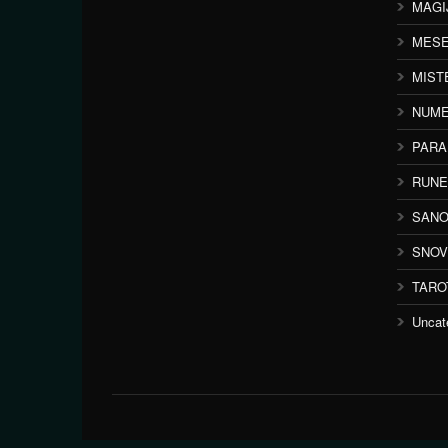
MAGI
MESE
MIST
NUME
PAR
RUNE
SANO
SNOV
TARO
Uncat