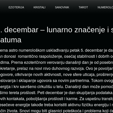
EZOTERIJA
KRISTALI
SANOVNIK
TAROT
NUMEROLO
. decembar – lunarno značenje i 
datuma
ema astro numerološkom usklađivanju petak 5. decembar je da
n donosi romantično raspoloženje, osećaj stabilnosti i dobrih
udima. Prema ezoteričnom verovanju današnji dan je od poseb
kretanje, prelaz na novi nivo duhovnog razvoja. Ovo je povolj
govore, otkrivanje novih aktivnosti, nove sfere uticaja, proširen
slovanja i sklapanje ugovora sa novim partnerima. Tokom ovo
ergija i krv savršeno cirkulišu u telu. Današnji dan može pomoć
šimo tereta prošlosti. Peti decembar je dan skupljanja podataka
vih kontakata, poboljšanja prošlosti i karme. Za uspešnu transf
sečeve energije takođe treba koristiti aktivnu fizičku energiju i 
čin života. Snovi mogu biti glasnici poteškoća i problema koji će 