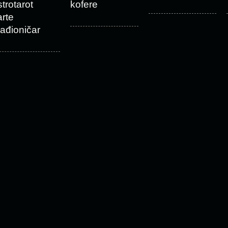
strotarot
kofere
arte
ađioničar