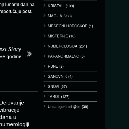
nji lunarni dan na
KRISTALI
(109)
eporučuje post.
MAGIJA
(233)
MESEČNI HOROSKOP
(1)
MISTERIJE
(16)
NUMEROLOGIJA
(251)
ext Story
ve godine
PARANORMALNO
(5)
RUNE
(3)
SANOVNIK
(4)
SNOVI
(67)
TAROT
(127)
Delovanje
Uncategorized @bs
(39)
vibracije
dana u
numerologiji