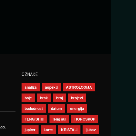
OZNAKE
analiza
aspekti
ASTROLOGIJA
boje
brak
broj
brojevi
budućnost
datum
energija
FENG SHUI
feng šui
HOROSKOP
022.
jupiter
karte
KRISTALI
ljubav