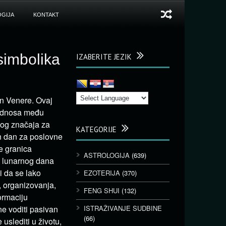
GIJA
KONTAKT
simbolika
IZABERITE JEZIK
n Venere. Ovaj
 odnosa među
nog značaja za
KATEGORIJE
an dan za poslovne
je granica
ASTROLOGIJA
(639)
g lunarnog dana
i da se lako
EZOTERIJA
(370)
, organizovanja,
FENG SHUI
(132)
ormaciju
ne voditi pasivan
ISTRAŽIVANJE SUDBINE
(66)
uslediti u životu,