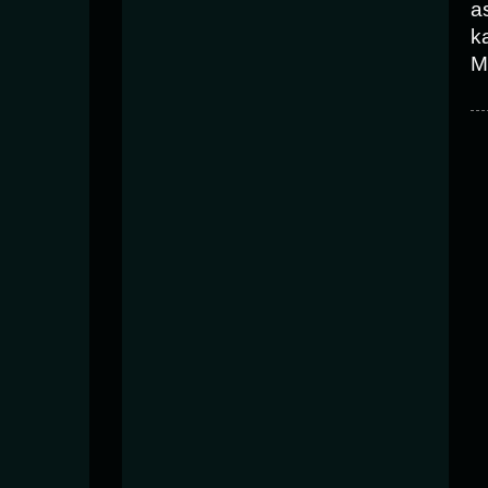
a
k
M