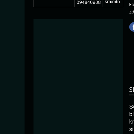
km/min
094840908
ko
zd
S
S
b
k
s