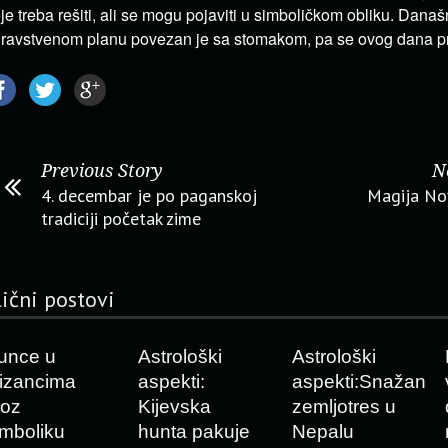
je treba rešiti, ali se mogu pojaviti u simboličkom obliku. Današ
ravstvenom planu povezan je sa stomakom, pa se ovog dana pr
Previous Story
N
4. decembar je po paganskoj
Magija No
tradiciji početak zime
lični postovi
unce u
Astrološki
Astrološki
lizancima
aspekti:
aspekti:Snažan
roz
Kijevska
zemljotres u
imboliku
hunta pakuje
Nepalu