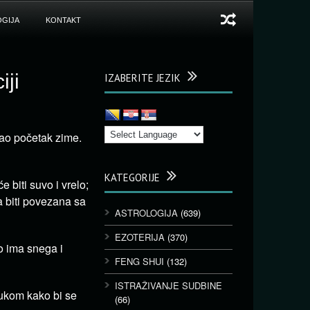
GIJA
KONTAKT
iji
IZABERITE JEZIK
vao početak zime.
KATEGORIJE
 biti suvo i vrelo;
a biti povezana sa
ASTROLOGIJA
(639)
EZOTERIJA
(370)
o ima snega i
FENG SHUI
(132)
ISTRAŽIVANJE SUDBINE
 lukom kako bi se
(66)