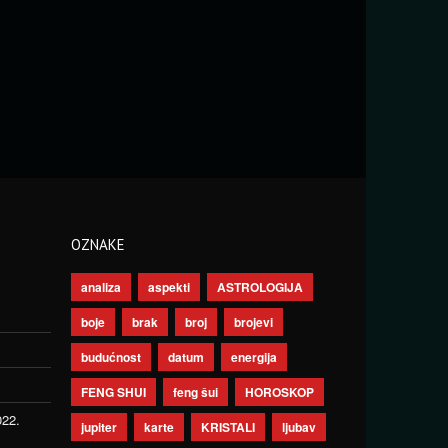
OZNAKE
analiza
aspekti
ASTROLOGIJA
boje
brak
broj
brojevi
budućnost
datum
energija
FENG SHUI
feng šui
HOROSKOP
022.
jupiter
karte
KRISTALI
ljubav