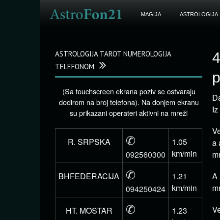
MAGIJA
ASTROLOGIJA
ASTROLOGIJA TAROT NUMEROLOGIJA
4
TELEFONOM
p
(Sa touchscreen ekrana poziv se ostvaraju
Da
dodirom na broj telefona). Na donjem ekranu
Iz
su prikazani operateri aktivni na mreži
Ve
✆
R. SRPSKA
1.05
a 
km/min
092560300
mn
✆
BHFEDERACIJA
1.21
A 
km/min
mr
094250424
✆
Ve
HT. MOSTAR
1.23