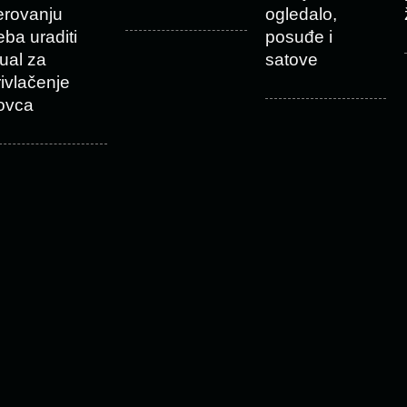
erovanju
ogledalo,
eba uraditi
posuđe i
tual za
satove
rivlačenje
ovca