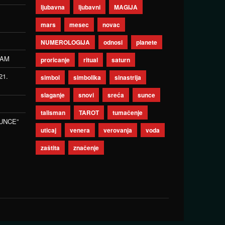
ljubavna
ljubavni
MAGIJA
mars
mesec
novac
NUMEROLOGIJA
odnosi
planete
ZAM
proricanje
ritual
saturn
21.
simbol
simbolika
sinastrija
slaganje
snovi
sreća
sunce
talisman
TAROT
tumačenje
UNCE”
uticaj
venera
verovanja
voda
zaštita
značenje