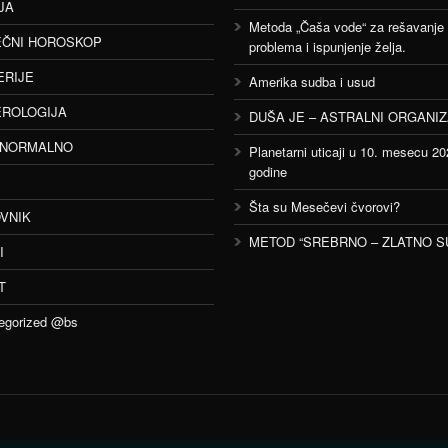
JA
Metoda „Čaša vode“ za rešavanje
ČNI HOROSKOP
problema i ispunjenje želja.
ERIJE
Amerika sudba i usud
ROLOGIJA
DUŠA JE – ASTRALNI ORGANI
ANORMALNO
Planetarni uticaji u 10. mesecu 20
godine
Šta su Mesečevi čvorovi?
VNIK
METOD “SREBRNO – ZLATNO S
I
T
egorized @bs