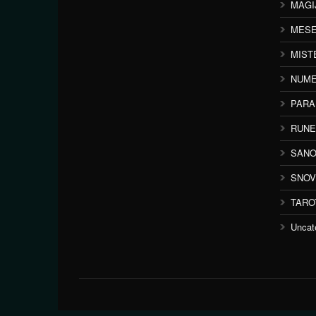
MAGI
MESE
MIST
NUME
PAR
RUNE
SANO
SNOV
TARO
Uncat