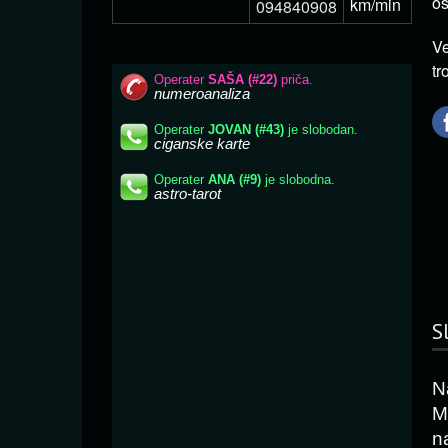
os
km/min
094840908
Ve
tr
S
N
M
n