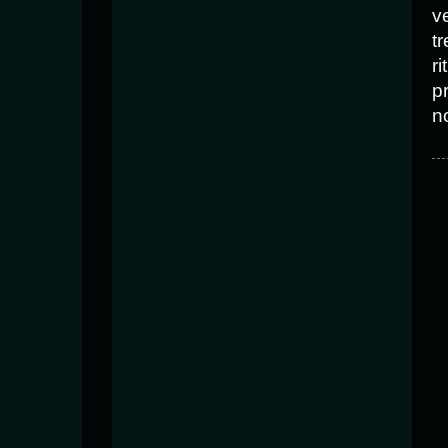
v
tr
ri
p
n