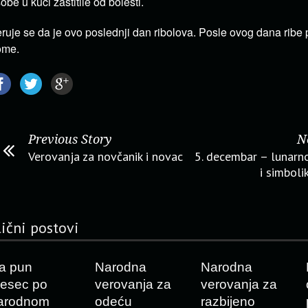
obe u kući zaštitile od bolesti.
ruje se da je ovo poslednji dan ribolova. Posle ovog dana ribe p
ome.
Previous Story
N
Verovanja za novčanik i novac
5. decembar – lunarn
i simbol
lični postovi
a pun
Narodna
Narodna
esec po
verovanja za
verovanja za
arodnom
odeću
razbijeno