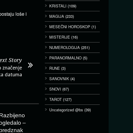
KRISTALI
(109)
ostaju loše i
MAGIJA
(233)
MESEČNI HOROSKOP
(1)
MISTERIJE
(16)
NUMEROLOGIJA
(251)
PARANORMALNO
(5)
ext Story
o značenje
RUNE
(3)
ika datuma
SANOVNIK
(4)
SNOVI
(67)
TAROT
(127)
Uncategorized @bs
(39)
Razbijeno
ogledalo –
predznak