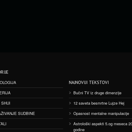
RIJE
OLOGIJA
NAJNOVIJI TEKSTOVI
ERIJA
Bučni TV iz druge dimenzije
 SHUI
12 saveta besmrtne Lujze Hej
AŽIVANJE SUDBINE
Opasnost mentalne manipulacije
TALI
Astrološki aspekti 5.og meseca 2
godine