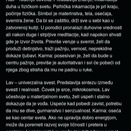
duha u fizičkom svetu. Psihička inkarnacija je pri kraju,
počinje fizička. Simbol je materinstva, tela, osećaja,
svemira žene. Da bi se zaštitio, drži sve u sebi kao u
zatvorenoj kutiji. U porodici pronalazi duhovne vrednosti
ali nakon duge i strpljive meditacije, kad napokon shvati
gde je izvor života. Previše veruje u svemir, želi da
produži detinjstvo, traži pažnju, vernost, neprekidne
dokaze ljubavi. Karma: posesivan je, želi da bude u
centru pažnje, previše je autoritativan i svi će pobeći od
njega zbog straha da mu ne padnu u ruke.
Lav – univerzalna svest. Predstavlja sintezu između
svesti i realnosti. Čovek je srce, mikrokosmos. Lav
učestvuje u materijalnom svetu, želi uspeh i stalno
dokazuje da je vođa. Uspeće kad pobedi zavist, potrebu
da mu se dive, gurmanstvo i senzualnost. Karma: oseća
se kao centar sveta. Ako ne upravlja dobro energijom,
može da poremeti razvoj svoje ličnosti i pretera u