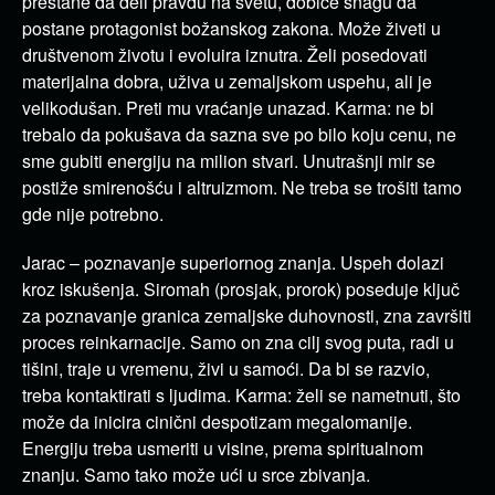
prestane da deli pravdu na svetu, dobiće snagu da
postane protagonist božanskog zakona. Može živeti u
društvenom životu i evoluira iznutra. Želi posedovati
materijalna dobra, uživa u zemaljskom uspehu, ali je
velikodušan. Preti mu vraćanje unazad. Karma: ne bi
trebalo da pokušava da sazna sve po bilo koju cenu, ne
sme gubiti energiju na milion stvari. Unutrašnji mir se
postiže smirenošću i altruizmom. Ne treba se trošiti tamo
gde nije potrebno.
Jarac – poznavanje superiornog znanja. Uspeh dolazi
kroz iskušenja. Siromah (prosjak, prorok) poseduje ključ
za poznavanje granica zemaljske duhovnosti, zna završiti
proces reinkarnacije. Samo on zna cilj svog puta, radi u
tišini, traje u vremenu, živi u samoći. Da bi se razvio,
treba kontaktirati s ljudima. Karma: želi se nametnuti, što
može da inicira cinični despotizam megalomanije.
Energiju treba usmeriti u visine, prema spiritualnom
znanju. Samo tako može ući u srce zbivanja.