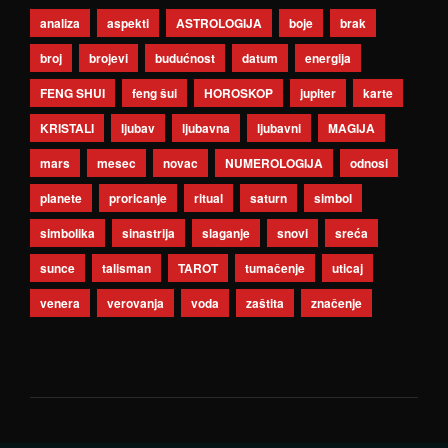
analiza
aspekti
ASTROLOGIJA
boje
brak
broj
brojevi
budućnost
datum
energija
FENG SHUI
feng šui
HOROSKOP
jupiter
karte
KRISTALI
ljubav
ljubavna
ljubavni
MAGIJA
mars
mesec
novac
NUMEROLOGIJA
odnosi
planete
proricanje
ritual
saturn
simbol
simbolika
sinastrija
slaganje
snovi
sreća
sunce
talisman
TAROT
tumačenje
uticaj
venera
verovanja
voda
zaštita
značenje