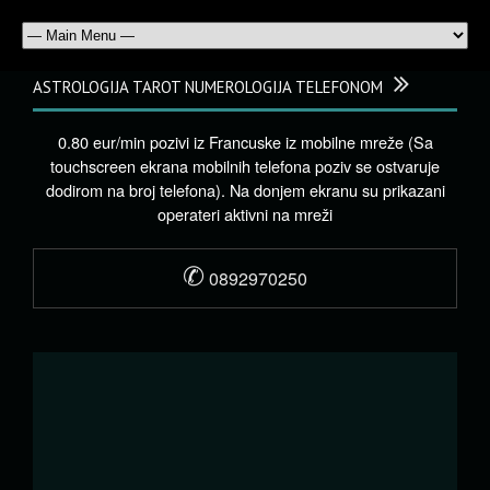
ASTROLOGIJA TAROT NUMEROLOGIJA TELEFONOM
0.80 eur/min pozivi iz Francuske iz mobilne mreže (Sa
touchscreen ekrana mobilnih telefona poziv se ostvaruje
dodirom na broj telefona). Na donjem ekranu su prikazani
operateri aktivni na mreži
✆
0892970250