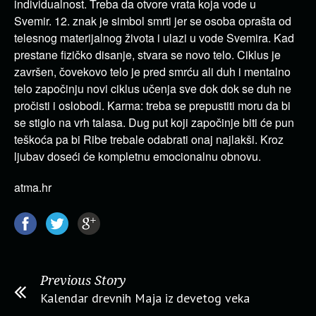
individualnost. Treba da otvore vrata koja vode u
Svemir. 12. znak je simbol smrti jer se osoba oprašta od
telesnog materijalnog života i ulazi u vode Svemira. Kad
prestane fizičko disanje, stvara se novo telo. Ciklus je
završen, čovekovo telo je pred smrću ali duh i mentalno
telo započinju novi ciklus učenja sve dok dok se duh ne
pročisti i oslobodi. Karma: treba se prepustiti moru da bi
se stiglo na vrh talasa. Dug put koji započinje biti će pun
teškoća pa bi Ribe trebale odabrati onaj najlakši. Kroz
ljubav doseći će kompletnu emocionalnu obnovu.
atma.hr
Previous Story
Kalendar drevnih Maja iz devetog veka