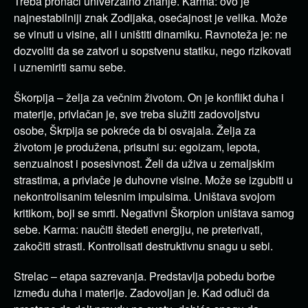
Treba pronaći univerzalno znanje. Karma: ovo je
najnestabilniji znak Zodijaka, osećajnost je velika. Može
se vinuti u visine, ali i uništiti dinamiku. Ravnoteža je: ne
dozvoliti da se zatvori u sopstvenu statiku, nego rizikovati
i uznemiriti samu sebe.
Škorpija – želja za večnim životom. On je konflikt duha i
materije, privlačan je, sve treba služiti zadovoljstvu
osobe, Škrpija se pokreće da bi osvajala. Želja za
životom je produžena, prisutni su: egoizam, lepota,
senzualnost i posesivnost. Želi da uživa u zemaljskim
strastima, a privlače je duhovne visine. Može se izgubiti u
nekontrolisanim telesnim impulsima. Uništava svojom
kritikom, boji se smrti. Negativni Škorpion uništava samog
sebe. Karma: naučiti štedeti energiju, ne preterivati,
zakočiti strasti. Kontrolisati destruktivnu snagu u sebi.
Strelac – etapa sazrevanja. Predstavlja pobedu borbe
između duha i materije. Zadovoljan je. Kad odluči da