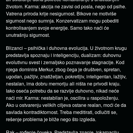
životom. Karma: akcija ne zavisi od posla, nego od psihe.
Vatrena priroda krije nesigurnost. Bikove ne motiviše
sigurnost nego sumnja. Konzervatizam mogu pobediti
kontrolisanjem svoje energije. Samo tako naći će
unutrašnju sigurnost.
Blizanci – psihička i duhovna evolucija. U životnom krugu
predstavlja spoznaju i inteligenciju, dualizam: duhovnu
evolutivnu svest i zemaljsko poznavanje stagnacije. Kod
njega dominira Merkur, zbog čega je društven, spretan,
ugodan, pažljiv, znatiželjan, pokretljiv, inteligentan, lažljiv,
nestalan, ima dobru memoriju ali ništa ne privodi kraju.
Iako oseća potrebu da se razvije duhovno, nikad neće
naći mir. Karma: nestabilan je, oscilira u raspoloženju.
Ako u ostvarenju velikih ciljeva ostane realan, moći će da
savlada kontradiktornost. Treba meditirati, odlučiti se,
rešenje problema je bliže nego što izgleda.
Rak – rođenje čoveka. Predstavlja znanje, inkarnaciju