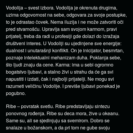
Vodolija – svest izbora. Vodolija je okrenuta drugima,
uzima odgovornost na sebe, odgovara za svoje postupke,
to je odrastao čovek. Nema iluzija i ne može zatvoriti oči
pred stvarnošću. Upravlja sam svojom karmom, pravi
prijatelj, treba da radi u profesiji gde dolazi do izražaja
društveni interes. U Vodoliji su ujedinjene sve energije:
dualnost i unutarašnji konflikti. On je inicijator, besmrtan,
poznaje intelektualni mehanizam duha. Poklanja sebe,
što ljudi znaju da cene. Karma: ima u sebi ogromno
bogatstvo ljubavi, a stalno živi u strahu da će ga svi
napustiti i izdati, čak i najbolji prijatelji. Ne mogu svi
razumeti veličinu Vodolije. I previše ljubavi ponekad je
pogubno.
Ribe – povratak svetlu. Ribe predstavljaju sintezu
ponovnog rođenja. Ribe su deca mora, žive u okeanu.
Same su, ali se sjedinjuju sa svemirom. Dobro se
snalaze u božanskom, a da pri tom ne gube svoju