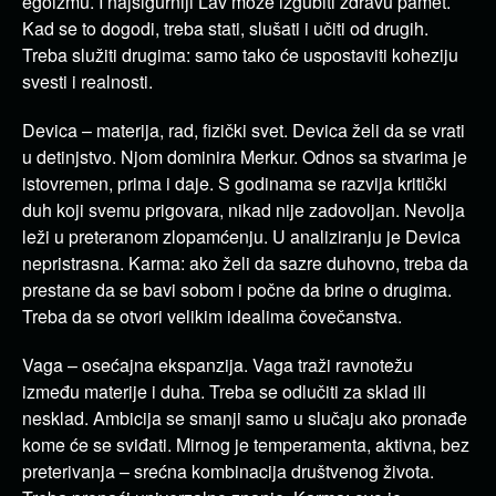
egoizmu. I najsigurniji Lav može izgubiti zdravu pamet.
Kad se to dogodi, treba stati, slušati i učiti od drugih.
Treba služiti drugima: samo tako će uspostaviti koheziju
svesti i realnosti.
Devica – materija, rad, fizički svet. Devica želi da se vrati
u detinjstvo. Njom dominira Merkur. Odnos sa stvarima je
istovremen, prima i daje. S godinama se razvija kritički
duh koji svemu prigovara, nikad nije zadovoljan. Nevolja
leži u preteranom zlopamćenju. U analiziranju je Devica
nepristrasna. Karma: ako želi da sazre duhovno, treba da
prestane da se bavi sobom i počne da brine o drugima.
Treba da se otvori velikim idealima čovečanstva.
Vaga – osećajna ekspanzija. Vaga traži ravnotežu
između materije i duha. Treba se odlučiti za sklad ili
nesklad. Ambicija se smanji samo u slučaju ako pronađe
kome će se sviđati. Mirnog je temperamenta, aktivna, bez
preterivanja – srećna kombinacija društvenog života.