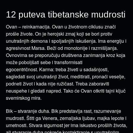
12 puteva tibetanske mudrosti
Ovan – reinkarnacija. Ovan u životnom ciklusu znači
prošle živote. On je herojski zmaj koji se bori protiv
unutrašnjih demona i spoljašnjih iskušenja. Ima energiju i
agresivnost Marsa. Beži od monotonije i razmišljanja.
Ovnovima se preporučuju društvena zanimanja kroz koja
može poboljšati sebe i transformisati
egocentričnost. Karma: treba živeti u sadašnjosti,
sagledati svoj unutrašnji život, meditirati, pronaći veselje,
podneti život i kada nije ružičast. Treba zaboraviti
neuspehe i gledati napred. Tako će Ovan otkriti tajni ključ
svemirskog mira.
Bik – stvaranje duha. Bik predstavlja rast, razumevanje
mudrosti. Štiti ga Venera, zemaljska ljubav, majka lepote i
umetnosti. Stvara sigurnost jer ima iskustvo prošlih života,
ali stvaranje duha pokreće kontaktiranje s unutrašnjim