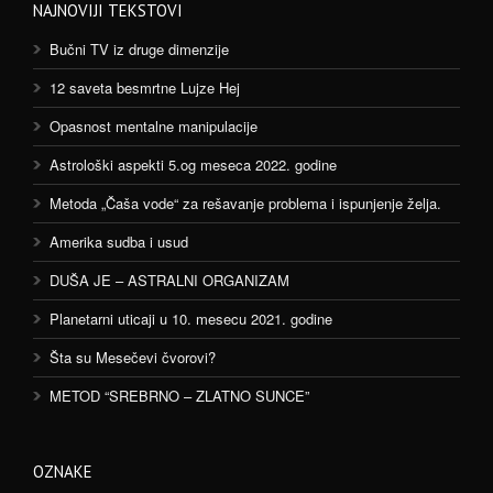
NAJNOVIJI TEKSTOVI
Bučni TV iz druge dimenzije
12 saveta besmrtne Lujze Hej
Opasnost mentalne manipulacije
Astrološki aspekti 5.og meseca 2022. godine
Metoda „Čaša vode“ za rešavanje problema i ispunjenje želja.
Amerika sudba i usud
DUŠA JE – ASTRALNI ORGANIZAM
Planetarni uticaji u 10. mesecu 2021. godine
Šta su Mesečevi čvorovi?
METOD “SREBRNO – ZLATNO SUNCE”
OZNAKE