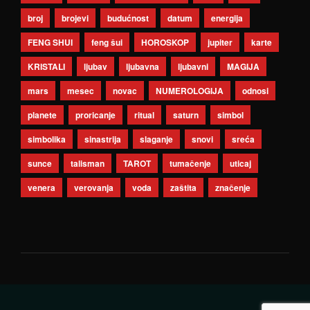
broj
brojevi
budućnost
datum
energija
FENG SHUI
feng šui
HOROSKOP
jupiter
karte
KRISTALI
ljubav
ljubavna
ljubavni
MAGIJA
mars
mesec
novac
NUMEROLOGIJA
odnosi
planete
proricanje
ritual
saturn
simbol
simbolika
sinastrija
slaganje
snovi
sreća
sunce
talisman
TAROT
tumačenje
uticaj
venera
verovanja
voda
zaštita
značenje