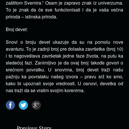
zaštitom Svemira.” Osam je zapravo znak iz univerzuma.
To je znak da će sve funkcionisati i da je vaša večna
priroda – istinska priroda.
Broj devet:
Snovi o broju devet ukazuje da su na pomolu nove
avanturu. To je zadnji broj pre dolaska završetka (broj 10)
i to nagoveštava završetak jedne faze života, na putu ka
sledećoj fazi. Zanimljivo je da ovaj broj takođe govori o
srećnom povratku. U snovima, broj devet traži našu
pažnju ka povrataku našeg izvora – pravu srž ko smo,
kako bi upoznali svoje vrednosti. U osnovi, devetka od
nas traži da se vratim svojim korenima.
Previous Story