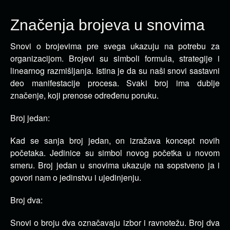
Značenja brojeva u snovima
Snovi o brojevima pre svega ukazuju na potrebu za
organizacijom. Brojevi su simboli formula, strategije i
linearnog razmišljanja.
Istina je da su naši snovi sastavni
deo manifestacije procesa. Svaki broj ima dublje
značenje, koji prenose određenu poruku.
Broj jedan:
Kad se sanja broj jedan, on izražava koncept novih
početaka. Jedinice su simbol novog početka u novom
smeru. Broj jedan u snovima ukazuje na sopstveno ja i
govori nam o jedinstvu i ujedinjenju.
Broj dva:
Snovi o broju dva označavaju izbor i ravnotežu. Broj dva