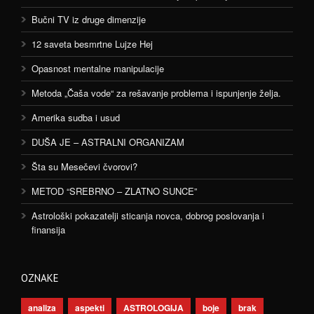
Bučni TV iz druge dimenzije
12 saveta besmrtne Lujze Hej
Opasnost mentalne manipulacije
Metoda „Čaša vode“ za rešavanje problema i ispunjenje želja.
Amerika sudba i usud
DUŠA JE – ASTRALNI ORGANIZAM
Šta su Mesečevi čvorovi?
METOD “SREBRNO – ZLATNO SUNCE”
Astrološki pokazatelji sticanja novca, dobrog poslovanja i
finansija
OZNAKE
analiza
aspekti
ASTROLOGIJA
boje
brak