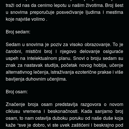
traži od nas da cenimo lepotu u našim životima. Broj šest
u snovima preporučuje posvećivanje ljudima i mestima
koje najviše volimo .
Broj sedam:
Sedam u snovima je poziv za visoko obrazovanje. To je
čarobni, mistični broj i njegovo delovanje osiguraće
uspeh na intelektualnom planu. Snovi o broju sedam su
znak za nastavak studija, početak novog hobija, učenje
alternativnog lečenja, istraživanja ezoterične prakse i više
bavljenja duhovnim učenjima.
Broj osam:
Značenje broja osam predstavlja razgovora o novom
ciklusu vremena i beskonačnosti. Kada sanjamo broj
osam, to nam ostavlja duboku poruku od naše duše koja
kaže “sve je dobro, vi ste uvek zaštićeni i beskrajno pod