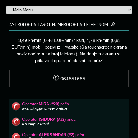
ASTROLOGIJA TAROT NUMEROLOGIJA TELEFONOM
3,49 kn/min (0,46 EUR/min) fiksni, 4,78 kn/min (0,63
EUR/min) mobil, pozivi iz Hrvatske (Sa touchscreen ekrana
poziv dodirom na broj telefona). Na donjem ekranu su
prikazani operateri aktivni na mreži
✆
064551555