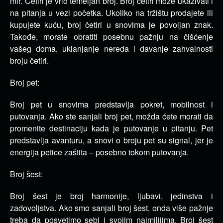
mir. Četiri je vrlo temeljan broj. Broj četiri može ukazivati i
na pitanja u vezi početka. Ukoliko na tržištu prodajete ili
kupujete kuću, broj četiri u snovima je povoljan znak.
Takođe, morate obratiti posebnu pažnju na čišćenje
vašeg doma, uklanjanje nereda i davanje zahvalnosti
broju četiri.
Broj pet:
Broj pet u snovima predstavlja pokret, mobilnost i
putovanja. Ako ste sanjali broj pet, možda ćete morati da
promenite destinaciju kada je putovanje u pitanju. Pet
predstavlja avanturu, a snovi o broju pet su signal, jer je
energija petice zaštita – posebno tokom putovanja.
Broj šest:
Broj šest je broj harmonije, ljubavi, jedinstva i
zadovoljstva. Ako smo sanjali broj šest, onda više pažnje
treba da posvetimo sebi i svojim najmilijima. Broj šest