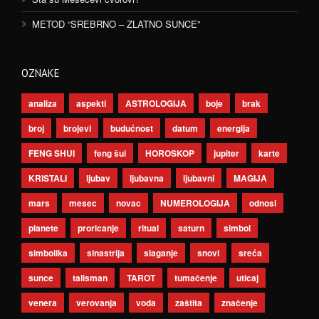
METOD “SREBRNO – ZLATNO SUNCE”
OZNAKE
analiza
aspekti
ASTROLOGIJA
boje
brak
broj
brojevi
budućnost
datum
energija
FENG SHUI
feng šui
HOROSKOP
jupiter
karte
KRISTALI
ljubav
ljubavna
ljubavni
MAGIJA
mars
mesec
novac
NUMEROLOGIJA
odnosi
planete
proricanje
ritual
saturn
simbol
simbolika
sinastrija
slaganje
snovi
sreća
sunce
talisman
TAROT
tumačenje
uticaj
venera
verovanja
voda
zaštita
značenje