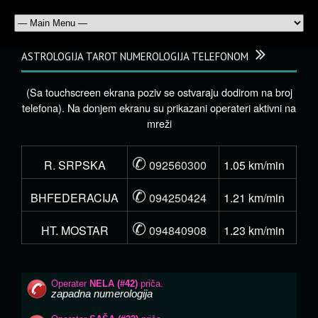
ASTROLOGIJA TAROT NUMEROLOGIJA TELEFONOM
(Sa touchscreen ekrana poziv se ostvaraju dodirom na broj
telefona). Na donjem ekranu su prikazani operateri aktivni na
mreži
✆
R. SRPSKA
092560300
1.05 km/min
✆
BHFEDERACIJA
094250424
1.21 km/min
✆
HT. MOSTAR
094840908
1.23 km/min