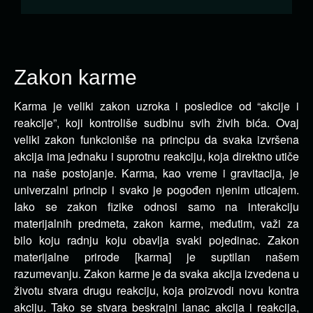
Zakon karme
Karma je veliki zakon uzroka i posledice od “akcije i
reakcije”, koji kontroliše sudbinu svih živih bića. Ovaj
veliki zakon
funkcioniše na principu da svaka izvršena
akcija ima jednaku i suprotnu reakciju, koja direktno utiče
na naše postojanje. Karma, kao vreme i gravitacija, je
univerzalni princip i svako je pogođen njenim uticajem.
Iako se zakon fizike odnosi samo na interakciju
materijalnih predmeta, zakon karme, međutim, važi za
bilo koju radnju koju obavlja svaki pojedinac. Zakon
materijalne prirode [karma] je suptilan našem
razumevanju. Zakon karme je da svaka akcija izvedena u
životu stvara drugu reakciju, koja proizvodi novu kontra
akciju. Tako se stvara beskrajni lanac akcija i reakcija,