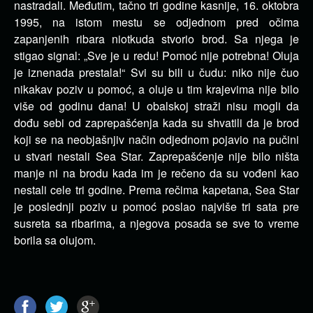
nastradali. Međutim, tačno tri godine kasnije, 16. oktobra
1995, na istom mestu se odjednom pred očima
zapanjenih ribara niotkuda stvorio brod. Sa njega je
stigao signal: „Sve je u redu! Pomoć nije potrebna! Oluja
je iznenada prestala!“ Svi su bili u čudu: niko nije čuo
nikakav poziv u pomoć, a oluje u tim krajevima nije bilo
više od godinu dana! U obalskoj straži nisu mogli da
dođu sebi od zaprepašćenja kada su shvatili da je brod
koji se na neobjašnjiv način odjednom pojavio na pučini
u stvari nestali Sea Star. Zaprepašćenje nije bilo ništa
manje ni na brodu kada im je rečeno da su vođeni kao
nestali cele tri godine. Prema rečima kapetana, Sea Star
je poslednji poziv u pomoć poslao najviše tri sata pre
susreta sa ribarima, a njegova posada se sve to vreme
borila sa olujom.