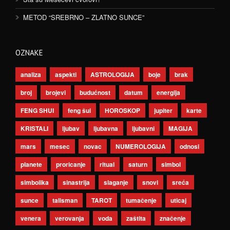
METOD “SREBRNO – ZLATNO SUNCE”
OZNAKE
analiza
aspekti
ASTROLOGIJA
boje
brak
broj
brojevi
budućnost
datum
energija
FENG SHUI
feng šui
HOROSKOP
jupiter
karte
KRISTALI
ljubav
ljubavna
ljubavni
MAGIJA
mars
mesec
novac
NUMEROLOGIJA
odnosi
planete
proricanje
ritual
saturn
simbol
simbolika
sinastrija
slaganje
snovi
sreća
sunce
talisman
TAROT
tumačenje
uticaj
venera
verovanja
voda
zaštita
značenje