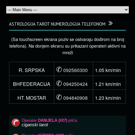
ASTROLOGIJA TAROT NUMEROLOGIJA TELEFONOM
(Sa touchscreen ekrana poziv se ostvaraju dodirom na broj
telefona). Na donjem ekranu su prikazani operateri aktivni na
mreži
✆
R. SRPSKA
092560300
1.05 km/min
✆
BHFEDERACIJA
094250424
1.21 km/min
✆
HT. MOSTAR
094840908
1.23 km/min