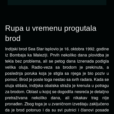
Rupa u vremenu progutala
brod
Indijski brod Sea Star isplovio je 16. oktobra 1992. godine
iz Bombaja ka Maleziji. Prvih nekoliko dana plovidba je
tekla bez problema,
ali se petog dana iznenada podigla
velika oluja. Radio-veza sa brodom je prekinuta, a
poslednja poruka koja je stigla sa njega je bio poziv u
pomoć. Brod je posle toga nestao sa svih radara. Kada se
oluja stišala, indijska obalska straža je krenula u potragu
za brodom. Oblast u kojoj se dogodila nesreća je detaljno
pretraživana nekoliko dana, ali nikakav trag nije
pronađen. Zbog toga je u zvaničnom izveštaju zaključeno
da je brod potonuo i da su svi putnici i članovi posade