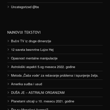
Uncategorized @bs
NAJNOVIJI TEKSTOVI
Bučni TV iz druge dimenzije
12 saveta besmrtne Lujze Hej
Opasnost mentalne manipulacije
Astrološki aspekti 5.og meseca 2022. godine
Metoda „Čaša vode“ za rešavanje problema i ispunjenje želja.
Amerika sudba i usud
DUŠA JE – ASTRALNI ORGANIZAM
Planetarni uticaji u 10. mesecu 2021. godine
Šta su Mesečevi čvorovi?