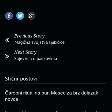
Previous Story
Magična svojstva ljubičice
Next Story
Sujeverja o paukovima
Slični postovi
Čarobni ritual na pun Mesec za brz dolazak
novca