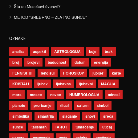
Šta su Mesečevi čvorovi?
METOD “SREBRNO – ZLATNO SUNCE”
OZNAKE
analiza
aspekti
ASTROLOGIJA
boje
brak
broj
brojevi
budućnost
datum
energija
FENG SHUI
feng šui
HOROSKOP
jupiter
karte
KRISTALI
ljubav
ljubavna
ljubavni
MAGIJA
mars
mesec
novac
NUMEROLOGIJA
odnosi
planete
proricanje
ritual
saturn
simbol
simbolika
sinastrija
slaganje
snovi
sreća
sunce
talisman
TAROT
tumačenje
uticaj
venera
verovanja
voda
zaštita
značenje