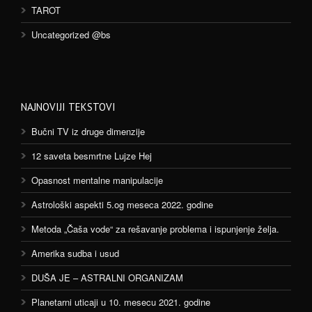
TAROT
Uncategorized @bs
NAJNOVIJI TEKSTOVI
Bučni TV iz druge dimenzije
12 saveta besmrtne Lujze Hej
Opasnost mentalne manipulacije
Astrološki aspekti 5.og meseca 2022. godine
Metoda „Čaša vode“ za rešavanje problema i ispunjenje želja.
Amerika sudba i usud
DUŠA JE – ASTRALNI ORGANIZAM
Planetarni uticaji u 10. mesecu 2021. godine