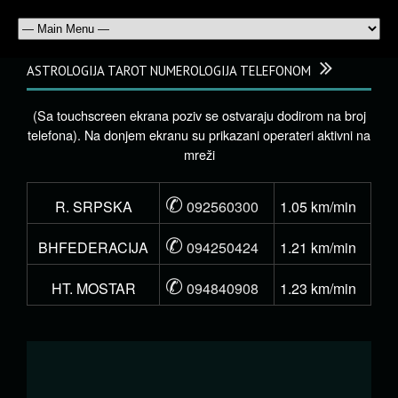
ASTROLOGIJA TAROT NUMEROLOGIJA TELEFONOM
(Sa touchscreen ekrana poziv se ostvaraju dodirom na broj
telefona). Na donjem ekranu su prikazani operateri aktivni na
mreži
✆
R. SRPSKA
092560300
1.05 km/min
✆
BHFEDERACIJA
094250424
1.21 km/min
✆
HT. MOSTAR
094840908
1.23 km/min