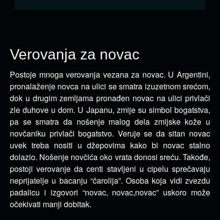
Verovanja za novac
Postoje mnoga verovanja vezana za novac. U Argentini,
pronalaženje novca na ulici se smatra izuzetnom srećom,
dok u drugim zemljama pronađen novac na ulici privlači
zle duhove u dom. U Japanu, zmije su simbol bogatstva,
pa se smatra da nošenje malog dela zmijske kože u
novčaniku privlači bogatstvo. Veruje se da sitan novac
uvek treba nositi u džepovima kako bi novac stalno
dolazio. Nošenje novčića oko vrata donosi sreću. Takođe,
postoji verovanje da centi stavljeni u cipelu sprečavaju
neprijatelje u bacanju “čarolija”. Osoba koja vidi zvezdu
padalicu i izgovori “novac, novac,novac” uskoro može
očekivati manji dobitak.