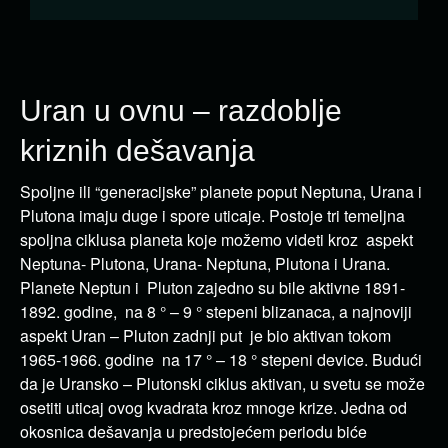
Uran u ovnu – razdoblje
kriznih dešavanja
Spoljne ili “generacijske” planete poput Neptuna, Urana i
Plutona imaju duge i spore uticaje. Postoje tri temeljna
spoljna ciklusa planeta koje možemo videti kroz aspekt
Neptuna- Plutona, Urana- Neptuna, Plutona i Urana.
Planete Neptun i Pluton zajedno su bile aktivne 1891-
1892. godine, na 8 ° – 9 ° stepeni blizanaca, a najnoviji
aspekt Uran – Pluton zadnji put je bio aktivan tokom
1965-1966. godine na 17 ° – 18 ° stepeni device. Budući
da je Uransko – Plutonski ciklus aktivan, u svetu se može
osetiti uticaj ovog kvadrata kroz mnoge krize. Jedna od
okosnica dešavanja u predstojećem periodu biće