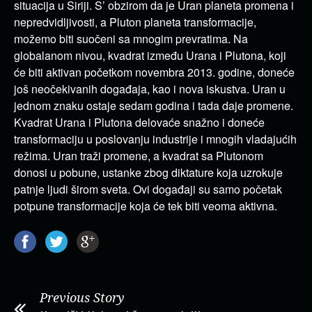
situacija u Siriji. S’ obzirom da je Uran planeta promena i
nepredvidljivosti, a Pluton planeta transformacije,
možemo biti suočeni sa mnogim prevratima. Na
globalanom nivou, kvadrat između Urana i Plutona, koji
će biti aktivan početkom novembra 2013. godine, doneće
još neočekivanih događaja, kao i nova iskustva. Uran u
jednom znaku ostaje sedam godina i tada daje promene.
Kvadrat Urana i Plutona delovaće snažno i doneće
transformaciju u poslovanju industrije i mnogih vladajućih
režima. Uran traži promene, a kvadrat sa Plutonom
donosi u pobune, ustanke zbog diktature koja uzrokuje
patnje ljudi širom sveta. Ovi događaji su samo početak
potpune transformacije koja će tek biti veoma aktivna.
Previous Story