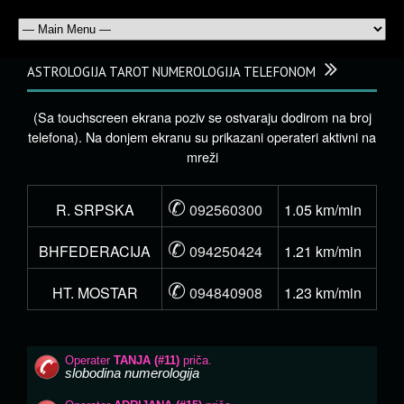
ASTROLOGIJA TAROT NUMEROLOGIJA TELEFONOM
(Sa touchscreen ekrana poziv se ostvaraju dodirom na broj
telefona). Na donjem ekranu su prikazani operateri aktivni na
mreži
✆
R. SRPSKA
092560300
1.05 km/min
✆
BHFEDERACIJA
094250424
1.21 km/min
✆
HT. MOSTAR
094840908
1.23 km/min