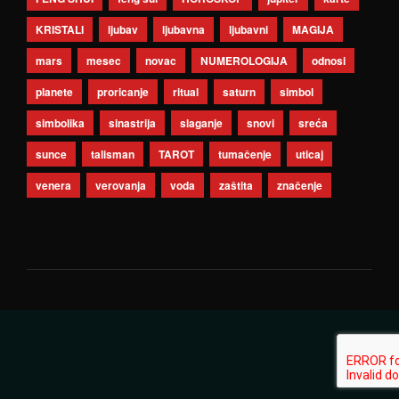
KRISTALI
ljubav
ljubavna
ljubavni
MAGIJA
mars
mesec
novac
NUMEROLOGIJA
odnosi
planete
proricanje
ritual
saturn
simbol
simbolika
sinastrija
slaganje
snovi
sreća
sunce
talisman
TAROT
tumačenje
uticaj
venera
verovanja
voda
zaštita
značenje