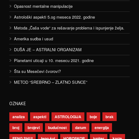
Opasnost mentalne manipulacije
Astrološki aspekti 5.og meseca 2022. godine
Metoda „Čaša vode“ za rešavanje problema i ispunjenje želja.
Amerika sudba i usud
DUŠA JE – ASTRALNI ORGANIZAM
Planetarni uticaji u 10. mesecu 2021. godine
Šta su Mesečevi čvorovi?
METOD “SREBRNO – ZLATNO SUNCE”
OZNAKE
analiza
aspekti
ASTROLOGIJA
boje
brak
broj
brojevi
budućnost
datum
energija
FENG SHUI
feng šui
HOROSKOP
jupiter
karte