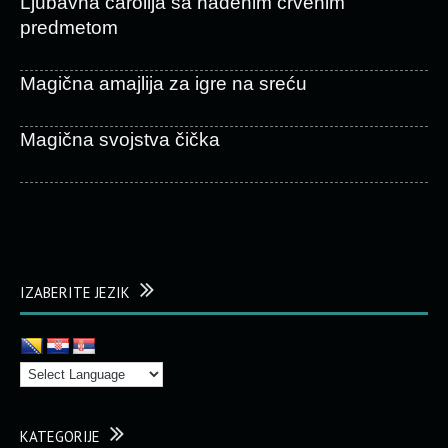
Ljubavna čarolija sa nađenim crvenim
predmetom
Magična amajlija za igre na sreću
Magična svojstva čička
IZABERITE JEZIK
KATEGORIJE