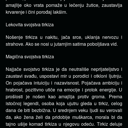
amajlije oko vrata pomaže u lečenju žutice, zaustavlja
krvarenje i čini porođaj lakšim.
Lekovita svojstva tirkiza
Nošenje tirkiza u nakitu, jača srce, uklanja nervozu i
strahove. Ako se nosi u jutarnjim satima poboljšava vid.
Magična svojstva tirkiza
Najjače svojstvo tirkiza je da neutrališe neprijateljstvo i
zaustavi svađu, uspostavi mir u porodici i otkloni ljutnju.
On pojačava intuiciju i nazavisnost. Pojačava ambiciju i
hrabrost, pozitivno utiče na emocije i protok energije. U
prošlosti je nošen kao amajlija protiv groma. Prema
istočnoj legendi, osoba koja ujutru gleda u tirkiz, celog
dana će biti bezbižna. U srednjem veku ljudi su verovali
da, ako žena želi da pridobije muškarca, morala bi da
tajno ušije komad tirkiza u njegovu odeću. Tirkiz deluje