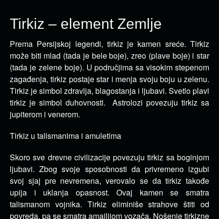
Tirkiz – element Zemlje
Prema Persijskoj legendi, tirkiz je kamen sreće. Tirkiz
može biti mlad (tada je bele boje), zreo (plave boje) i star
(tada je zelene boje).
U područjima sa visokim stepenom
zagađenja, tirkiz postaje star i menja svoju boju u zelenu.
Tirkiz je simbol zdravlja, blagostanja i ljubavi. Svetlo plavi
tirkiz je simbol duhovnosti. Astrolozi povezuju tirkiz sa
jupiterom i venerom.
Tirkiz u talismanima i amuletima
Skoro sve drevne civilizacije povezuju tirkiz sa boginjom
ljubavi. Zbog svoje sposobnosti da privremeno izgubi
svoj sjaj pre nevremena, verovalo se da tirkiz takođe
upija i uklanja opasnost. Ovaj kamen se smatra
talismanom vojnika. Tirkiz eliminiše strahove štiti od
povreda, pa se smatra amajlijom vozača. Nošenje tirkizne