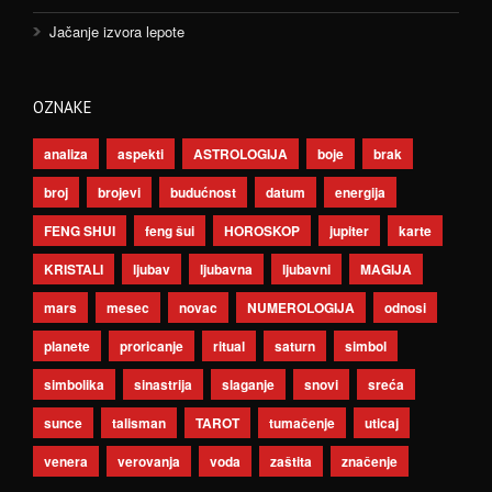
Jačanje izvora lepote
OZNAKE
analiza
aspekti
ASTROLOGIJA
boje
brak
broj
brojevi
budućnost
datum
energija
FENG SHUI
feng šui
HOROSKOP
jupiter
karte
KRISTALI
ljubav
ljubavna
ljubavni
MAGIJA
mars
mesec
novac
NUMEROLOGIJA
odnosi
planete
proricanje
ritual
saturn
simbol
simbolika
sinastrija
slaganje
snovi
sreća
sunce
talisman
TAROT
tumačenje
uticaj
venera
verovanja
voda
zaštita
značenje