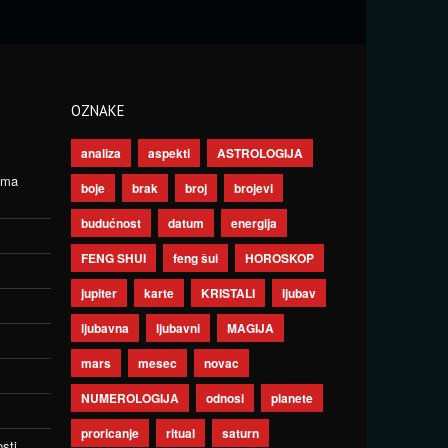
OZNAKE
analiza
aspekti
ASTROLOGIJA
ima
boje
brak
broj
brojevi
budućnost
datum
energija
FENG SHUI
feng šui
HOROSKOP
jupiter
karte
KRISTALI
ljubav
ljubavna
ljubavni
MAGIJA
mars
mesec
novac
NUMEROLOGIJA
odnosi
planete
proricanje
ritual
saturn
sti