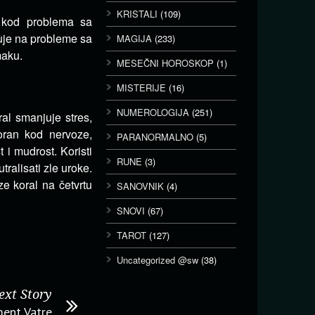
KRISTALI
(109)
e kod problema sa
uje na probleme sa
MAGIJA
(233)
maku.
MESEČNI HOROSKOP
(1)
MISTERIJE
(16)
NUMEROLOGIJA
(251)
al smanjuje stres,
voran kod nervoze,
PARANORMALNO
(5)
 i mudrost. Koristi
RUNE
(3)
ralisati zle uroke.
ze koral na četvrtu
SANOVNIK
(4)
SNOVI
(67)
TAROT
(127)
Uncategorized @sw
(38)
ext Story
ment Vatre