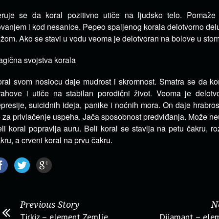
eruje se da koral pozitivno utiče na ljudsko telo. Pomaž
ovanjem i kod nesanice. Pepeo spaljenog korala delotvorno del
žom. Ako se stavi u vodu veoma je delotvoran na bolove u sto
gična svojstva korala
ral svom nosiocu daje mudrost i skromnost. Smatra se da kor
rahove i utiče na stabilan porodični život. Veoma je delot
presije, suicidnih ideja, panike i noćnih mora. On daje hrabrost
 za privlačenje uspeha. Jača sposobnost predviđanja. Može neut
li koral popravlja auru. Beli koral se stavlja na petu čakru, ro
kru, a crveni koral na prvu čakru.
Previous Story
N
Tirkiz – element Zemlje
Dijamant – ele