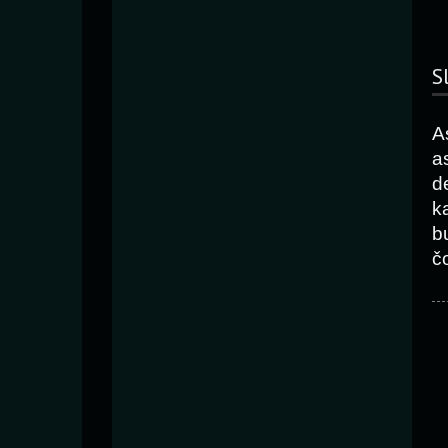
S
A
a
d
k
b
č