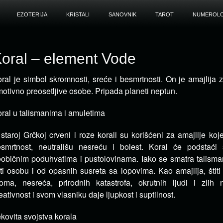
EZOTERIJA
KRISTALI
SANOVNIK
TAROT
NUMEROLO
oral – element Vode
ral je simbol skromnosti, sreće i besmrtnosti. On je amajlija 
otivno preosetljive osobe.
Pripada planeti neptun.
ral u talismanima i amuletima
staroj Grčkoj crveni i roze korali su korišćeni za amajlije koj
smrtnost, neutrališu nesreću i bolest. Koral će podstaći
običnim poduhvatima i pustolovinama. Iako se smatra talism
iti osobu i od opasnih susreta sa lopovima. Kao amajlija, štit
oma, nesreća, prirodnih katastrofa, okrutnih ljudi i zlih
eativnost i svom vlasniku daje ljupkost i suptilnost.
kovita svojstva korala