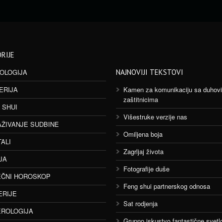
RIJE
OLOGIJA
NAJNOVIJI TEKSTOVI
ERIJA
Kamen za komunikaciju sa duhov
zaštitnicima
 SHUI
Višestruke verzije nas
AŽIVANJE SUDBINE
Omiljena boja
TALI
Zagrljaj života
JA
Fotografije duše
ČNI HOROSKOP
Feng shui partnerskog odnosa
ERIJE
Sat rodjenja
ROLOGIJA
Grupno iskustvo fantastične svetlo