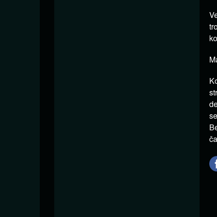
V
tr
ko
Ma
Ko
st
de
se
Be
ča