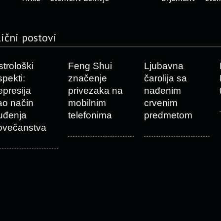
lični postovi
strološki
Feng Shui
Ljubavna
spekti:
značenje
čarolija sa
epresija
privezaka na
nađenim
ao način
mobilnim
crvenim
uđenja
telefonima
predmetom
ovečanstva