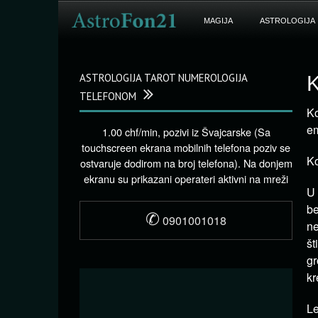
MAGIJA
ASTROLOGIJA
ASTROLOGIJA TAROT NUMEROLOGIJA
K
TELEFONOM
Ko
em
1.00 chf/min, pozivi iz Švajcarske (Sa
touchscreen ekrana mobilnih telefona poziv se
Ko
ostvaruje dodirom na broj telefona). Na donjem
ekranu su prikazani operateri aktivni na mreži
U 
be
✆
0901001018
ne
št
gr
kr
Le