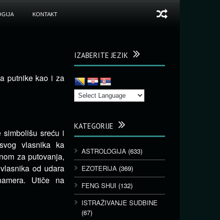
GIJA
KONTAKT
IZABERITE JEZIK
za putnike kao i za
KATEGORIJE
e simbolišu sreću i
 svog vlasnika ka
ASTROLOGIJA
(633)
anom za putovanja,
i vlasnika od udara
EZOTERIJA
(369)
 namera. Utiče na
FENG SHUI
(132)
ISTRAŽIVANJE SUDBINE
(67)