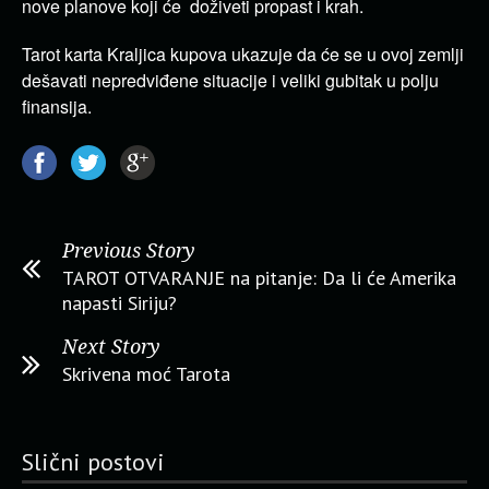
nove planove koji će doživeti propast i krah.
Tarot karta Kraljica kupova ukazuje da će se u ovoj zemlji
dešavati nepredviđene situacije i veliki gubitak u polju
finansija.
Previous Story
TAROT OTVARANJE na pitanje: Da li će Amerika
napasti Siriju?
Next Story
Skrivena moć Tarota
Slični postovi