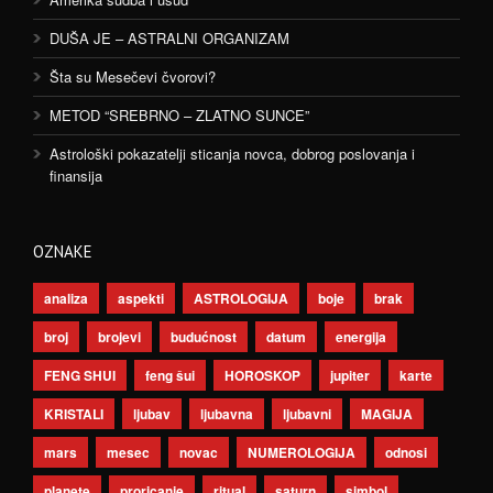
DUŠA JE – ASTRALNI ORGANIZAM
Šta su Mesečevi čvorovi?
METOD “SREBRNO – ZLATNO SUNCE”
Astrološki pokazatelji sticanja novca, dobrog poslovanja i
finansija
OZNAKE
analiza
aspekti
ASTROLOGIJA
boje
brak
broj
brojevi
budućnost
datum
energija
FENG SHUI
feng šui
HOROSKOP
jupiter
karte
KRISTALI
ljubav
ljubavna
ljubavni
MAGIJA
mars
mesec
novac
NUMEROLOGIJA
odnosi
planete
proricanje
ritual
saturn
simbol