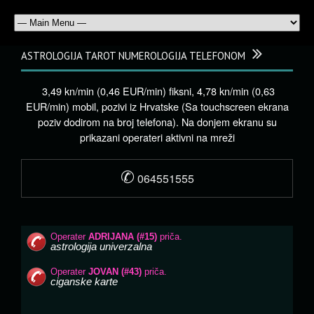
ASTROLOGIJA TAROT NUMEROLOGIJA TELEFONOM
3,49 kn/min (0,46 EUR/min) fiksni, 4,78 kn/min (0,63
EUR/min) mobil, pozivi iz Hrvatske (Sa touchscreen ekrana
poziv dodirom na broj telefona). Na donjem ekranu su
prikazani operateri aktivni na mreži
✆
064551555