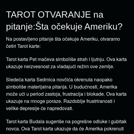
TAROT OTVARANJE na
pitanje:Šta očekuje Ameriku?
Na postavljeno pitanje šta očekuje Ameriku, otvaramo
četiri Tarot karte:
Tarot karta Pet mačeva simboliše strah i ljutnju. Ova karta
ukazuje neizvesnost za vladajući režim ove zemlje.
Sledeća karta Sedmica novčića okrenuta naopako
simboliše materijalna pitanja. U budućnosti, Amerika
može ući u period zastoja, frustracija i blokade. Ova karta
ukazuje na mnoge poraze. Razdoblje frustriranosti i
velike depresije će napredovati.
Tarot karta Budala sugeriše na pogrešne odluke i gubitak
novca. Ova Tarot karta ukazuje da će Amerika pokrenuti