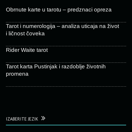
Obrnute karte u tarotu – predznaci opreza
Tarot i numerologija – analiza uticaja na život
i ličnost čoveka
Rider Waite tarot
Tarot karta Pustinjak i razdoblje životnih
promena
IZABERITE JEZIK