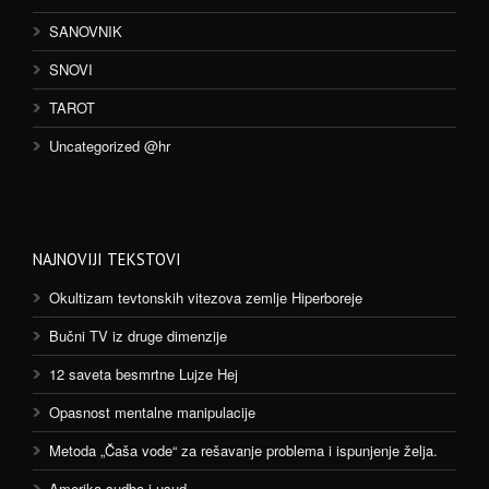
SANOVNIK
SNOVI
TAROT
Uncategorized @hr
NAJNOVIJI TEKSTOVI
Okultizam tevtonskih vitezova zemlje Hiperboreje
Bučni TV iz druge dimenzije
12 saveta besmrtne Lujze Hej
Opasnost mentalne manipulacije
Metoda „Čaša vode“ za rešavanje problema i ispunjenje želja.
Amerika sudba i usud