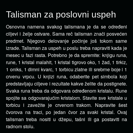
Talisman za poslovni uspeh
Osnovna namena svakog talismana je da se određeni
ciljevi i želje ostvare. Sama reč talisman znači posvećen
predmet.
Njegovo delovanje počinje još tokom same
izrade. Talisman za uspeh u poslu treba napraviti kada je
mesec u fazi rasta. Potrebno je da spremite: knjigu runa,
rune, 1 kristal malahit, 1 kristal tigrovo oko, 1 žad, 1 tirkiz,
1 oniks, 1 dimni kvarc, 1 torbicu zlatne ili srebrne boje i 1
crvenu vrpcu. U knjizi runa, odaberite pet simbola koji
predstavljaju ciljeve i rezultate kakve želite da postignete.
Svaka runa treba da odgovara određenom kristalu. Rune
spojite sa odgovarajućim kristalom. Stavite sve kristale u
torbicu i zavežite je crvenom trakom. Napravite šest
čvorova na traci, po jedan čvor za svaki kristal. Ovaj
talisman treba nositi u džepu, tašni ili ga postaviti na
radnom stolu.