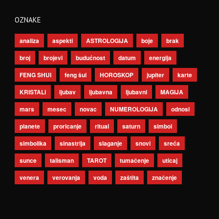
OZNAKE
analiza
aspekti
ASTROLOGIJA
boje
brak
broj
brojevi
budućnost
datum
energija
FENG SHUI
feng šui
HOROSKOP
jupiter
karte
KRISTALI
ljubav
ljubavna
ljubavni
MAGIJA
mars
mesec
novac
NUMEROLOGIJA
odnosi
planete
proricanje
ritual
saturn
simbol
simbolika
sinastrija
slaganje
snovi
sreća
sunce
talisman
TAROT
tumačenje
uticaj
venera
verovanja
voda
zaštita
značenje