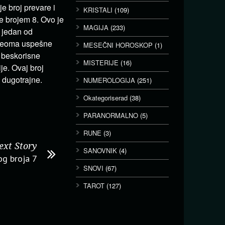
je broj prevare i
KRISTALI
(109)
e brojem 8. Ovo je
MAGIJA
(233)
– jedan od
e veoma uspešne
MESEČNI HOROSKOP
(1)
a beskorisne
MISTERIJE
(16)
je. Ovaj broj
i dugotrajne.
NUMEROLOGIJA
(251)
Okategoriserad
(38)
PARANORMALNO
(5)
RUNE
(3)
ext Story
SANOVNIK
(4)
og broja 7
SNOVI
(67)
TAROT
(127)