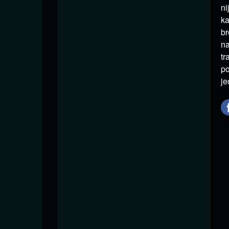
ni
ka
br
na
tr
po
je