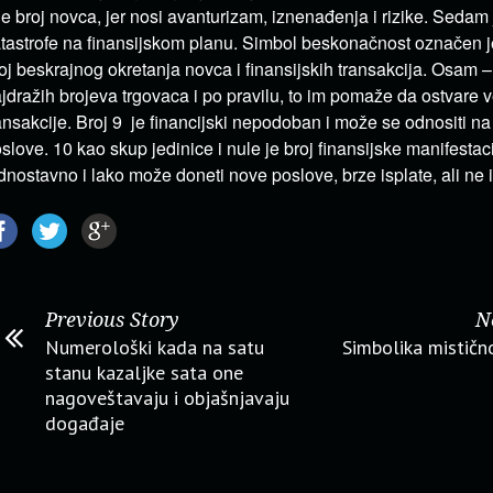
je broj novca, jer nosi avanturizam, iznenađenja i rizike. Sedam 
tastrofe na finansijskom planu. Simbol beskonačnost označen j
oj beskrajnog okretanja novca i finansijskih transakcija. Osam 
jdražih brojeva trgovaca i po pravilu, to im pomaže da ostvar
ansakcije. Broj 9 je financijski nepodoban i može se odnositi n
slove. 10 kao skup jedinice i nule je broj finansijske manifestaci
dnostavno i lako može doneti nove poslove, brze isplate, ali ne 
Previous Story
N
Numerološki kada na satu
Simbolika mističn
stanu kazaljke sata one
nagoveštavaju i objašnjavaju
događaje