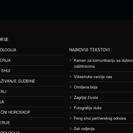
RIJE
OLOGIJA
NAJNOVIJI TEKSTOVI
ERIJA
Kamen za komunikaciju sa duhov
zaštitnicima
 SHUI
Višestruke verzije nas
AŽIVANJE SUDBINE
Omiljena boja
TALI
Zagrljaj života
JA
Fotografije duše
ČNI HOROSKOP
Feng shui partnerskog odnosa
ERIJE
Sat rodjenja
ROLOGIJA