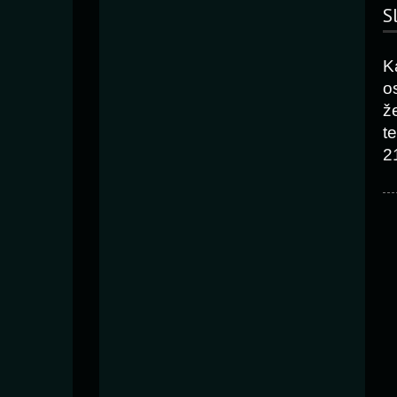
S
K
o
ž
t
2