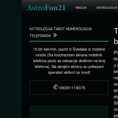
MAGIJA
ASTROLOGIJA
ASTROLOGIJA TAROT NUMEROLOGIJA
T
TELEFONOM
b
10.00 sek/min, pozivi iz Švedske iz mobilne
Po
mreže (Sa touchscreen ekrana mobilnih
bl
telefona poziv se ostvaruje dodirom na broj
u 
telefona). Na donjem ekranu su prikazani
sr
operateri aktivni na mreži
ne
sv
✆
09391119075
si
do
St
ma
pr