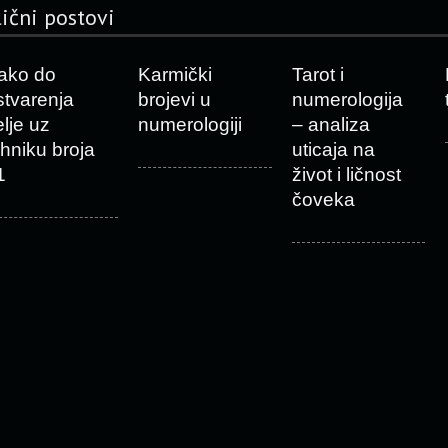
lični postovi
ako do
Karmički
Tarot i
stvarenja
brojevi u
numerologija
elje uz
numerologiji
– analiza
ehniku broja
uticaja na
1
život i ličnost
čoveka