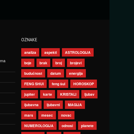
OZNAKE
analiza
aspekti
ASTROLOGIJA
ima
boje
brak
broj
brojevi
budućnost
datum
energija
FENG SHUI
feng šui
HOROSKOP
jupiter
karte
KRISTALI
ljubav
ljubavna
ljubavni
MAGIJA
mars
mesec
novac
NUMEROLOGIJA
odnosi
planete