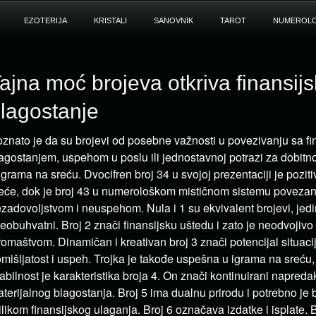
EZOTERIJA
KRISTALI
SANOVNIK
TAROT
NUMEROLO
ajna moć brojeva otkriva finansij
lagostanje
znato je da su brojevi od posebne važnosti u povezivanju sa fi
agostanjem, uspehom u poslu ili jednostavnoj potrazi za dobi
igrama na sreću. Dvocifren broj 34 u svojoj prezentaciji je poziti
eće, dok je broj 43 u numerološkom mističnom sistemu povezan
zadovoljstvom i neuspehom. Nula i 1 su ekvivalent brojevi, jedi
eobuhvatni. Broj 2 znači finansijsku uštedu i zato je neodvojiv
romaštvom. Dinamičan i kreativan broj 3 znači potencijal situacije
mišljatost i uspeh. Trojka je takođe uspešna u igrama na sreću, lu
abilnost je karakteristika broja 4. On znači kontinuirani napredak
terijalnog blagostanja. Broj 5 ima dualnu prirodu i potrebno je 
ilikom finansijskog ulaganja. Broj 6 označava izdatke i isplate. 