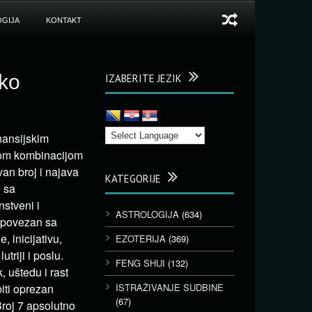
GIJA
KONTAKT
sko
IZABERITE JEZIK
nansijskim
tnom kombinacijom
van broj i najava
KATEGORIJE
 sa
nstveni i
ASTROLOGIJA
(634)
o povezan sa
, inicijativu,
EZOTERIJA
(369)
triji i poslu.
FENG SHUI
(132)
, uštedu i rast
biti oprezan
ISTRAŽIVANJE SUDBINE
(67)
Broj 7 apsolutno