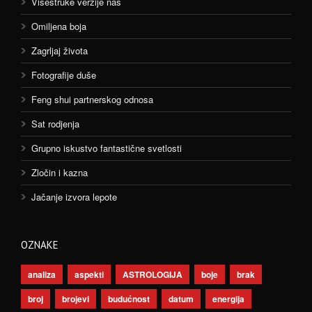
Višestruke verzije nas
Omiljena boja
Zagrljaj života
Fotografije duše
Feng shui partnerskog odnosa
Sat rodjenja
Grupno iskustvo fantastične svetlosti
Zločin i kazna
Jačanje izvora lepote
OZNAKE
analiza
aspekti
ASTROLOGIJA
boje
brak
broj
brojevi
budućnost
datum
energija