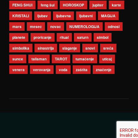
FENG SHUI
feng šui
HOROSKOP
jupiter
karte
KRISTALI
ljubav
ljubavna
ljubavni
MAGIJA
mars
mesec
novac
NUMEROLOGIJA
odnosi
planete
proricanje
ritual
saturn
simbol
simbolika
sinastrija
slaganje
snovi
sreća
sunce
talisman
TAROT
tumačenje
uticaj
venera
verovanja
voda
zaštita
značenje