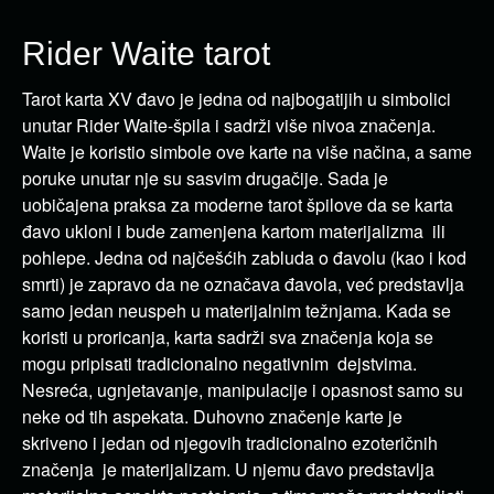
Rider Waite tarot
Tarot karta XV đavo je jedna od najbogatijih u simbolici
unutar Rider Waite-špila i sadrži više nivoa značenja.
Waite je koristio simbole ove karte na više načina, a same
poruke unutar nje su sasvim drugačije. Sada je
uobičajena praksa za moderne tarot špilove da se karta
đavo ukloni i bude zamenjena kartom materijalizma ili
pohlepe. Jedna od najčešćih zabluda o đavolu (kao i kod
smrti) je zapravo da ne označava đavola, već predstavlja
samo jedan neuspeh u materijalnim težnjama. Kada se
koristi u proricanja, karta sadrži sva značenja koja se
mogu pripisati tradicionalno negativnim dejstvima.
Nesreća, ugnjetavanje, manipulacije i opasnost samo su
neke od tih aspekata. Duhovno značenje karte je
skriveno i jedan od njegovih tradicionalno ezoteričnih
značenja je materijalizam. U njemu đavo predstavlja