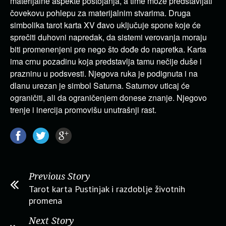
materijalne aspekte postojanja, a time može predstavljati
čovekovu pohlepu za materijalnim stvarima. Druga
simbolika tarot karta XV đavo uključuje spone koje će
sprečiti duhovni napredak, da sistemi verovanja moraju
biti promenenjeni pre nego što dođe do napretka. Karta
ima crnu pozadinu koja predstavlja tamu nečije duše i
prazninu u podsvesti. Njegova ruka je podignuta i na
dlanu urezan je simbol Saturna. Saturnov uticaj će
ograničiti, ali da ograničenjem donese znanje. Njegovo
trenje i inercija promovišu unutrašnji rast.
Previous Story
Tarot karta Pustinjak i razdoblje životnih
promena
Next Story