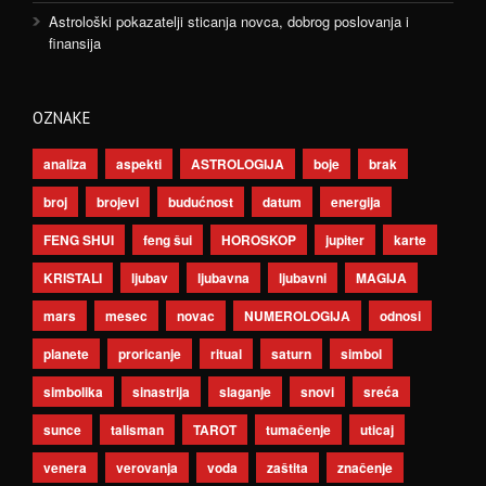
Astrološki pokazatelji sticanja novca, dobrog poslovanja i
finansija
OZNAKE
analiza
aspekti
ASTROLOGIJA
boje
brak
broj
brojevi
budućnost
datum
energija
FENG SHUI
feng šui
HOROSKOP
jupiter
karte
KRISTALI
ljubav
ljubavna
ljubavni
MAGIJA
mars
mesec
novac
NUMEROLOGIJA
odnosi
planete
proricanje
ritual
saturn
simbol
simbolika
sinastrija
slaganje
snovi
sreća
sunce
talisman
TAROT
tumačenje
uticaj
venera
verovanja
voda
zaštita
značenje