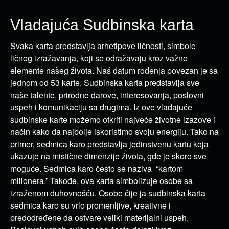
Vladajuća Sudbinska karta
Svaka karta predstavlja arhetipove ličnosti, simbole
ličnog izražavanja, koji se odražavaju kroz važne
elemente našeg života. Naš datum rođenja povezan je sa
jednom od 53 karte. Sudbinska karta predstavlja sve
naše talente, prirodne darove, interesovanja, poslovni
uspeh i komunikaciju sa drugima. Iz ove vladajuće
sudbinske karte možemo otkriti najveće životne izazove i
način kako da najbolje iskoristimo svoju energiju. Tako na
primer, sedmica karo predstavlja jedinstvenu kartu koja
ukazuje na mistične dimenzije života, gde je skoro sve
moguće. Sedmica karo često se naziva “kartom
milionera.” Takođe, ova karta simbolizuje osobe sa
izraženom duhovnošću. Osobe čije ja sudbinska karta
sedmica karo su vrlo promenljive, kreativne i
predodređene da ostvare veliki materijalni uspeh.