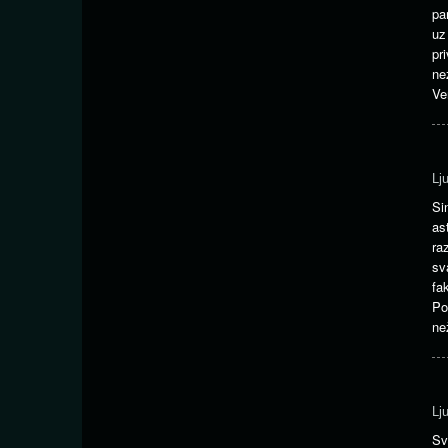
pa
uz
pr
ne
Ve
Lj
Si
as
ra
sv
fa
Po
ne
Lj
Sv