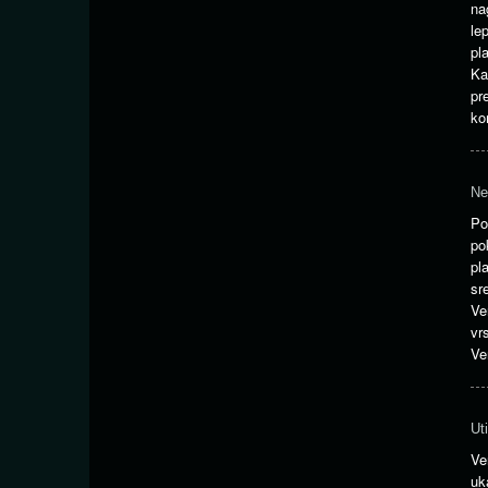
na
le
pl
Ka
pr
ko
Ne
Po
po
pl
sr
Ve
vr
Ve
Ut
Ve
uk