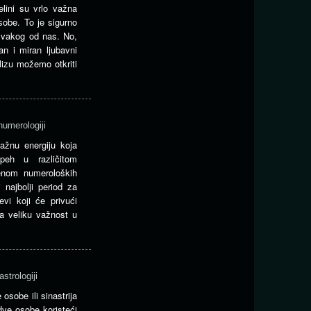
elini su vrlo važna
sobe. To je sigurno
 svakog od nas. No,
an i miran ljubavni
lizu možemo otkriti
numerologiji
ažnu energiju koja
speh u različitom
enom numeroloških
 najbolji period za
evi koji će privući
a veliku važnost u
strologiji
osobe ili sinastrija
ve osobe koristeći