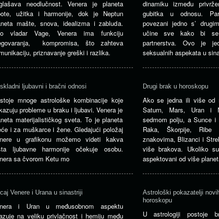
glašava neodlučnost. Venera je planeta
dinamiku između privrže
pote, užitka i harmonije, dok je Neptun
gubitka u odnosu. Par
aneta mašte, snova, idealizma i zabluda.
povezani jedno s’ drugi
o vladar Vage, Venera ima funkciju
učine sve kako bi se 
egovaranja, kompromisa, što zahteva
partnerstva. Ovo je jed
munikaciju, priznavanje greški i razlika.
seksualnih aspekata u sinast
skladni ljubavni i bračni odnosi
Drugi brak u horoskopu
stoje mnoge astrološke kombinacije koje
Ako se jedna ili više od 
kazuju probleme u braku i ljubavi. Venera je
Saturn, Mars, Uran i 
aneta materijalističkog sveta. To je planeta
sedmom polju, a Sunce i
eće i za muškarce i žene. Gledajući položaj
Raka, Škorpije, Ribe 
nere u grafikonu možemo videti kakva
znakovima, Blizanci i Stre
sta ljubavne harmonije očekuje osobu.
više brakova. Ukoliko s
nera sa čvorom Ketu mo
aspektovani od više planet
icaj Venere i Urana u sinastriji
Astrološki pokazatelji novi
horoskopu
nera i Uran u međusobnom aspektu
U astrologiji postoje b
azuje na veliku privlačnost i hemiju među