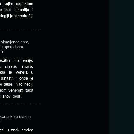
o kojim aspektom
tanje empatije i
giji je planeta čiji
slomljenog srca,
a u uporednom
ra
užitka i harmonije,
a mašte, snova,
Kada je Venera u
inastriji, onda je
e duše. Kad nečiji
ašom Venerom, tada
 snovi post
vca uskoro ulazi u
e
lazi u znak strelca