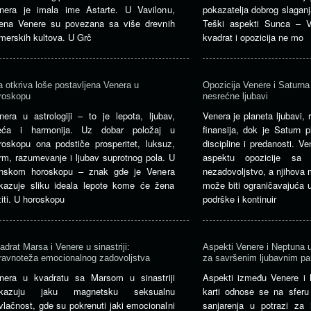
nera je imala ime Astarte. U Vavilonu,
pokazatelja dobrog slagan
ena Venere su povezana sa više drevnih
Teški aspekti Sunca – 
merskih kultova. U Grč
kvadrat i opozicija ne mo
a otkriva loše postavljena Venera u
Opozicija Venere i Saturna 
roskopu
nesrećne ljubavi
nera u astrologiji – to je lepota, ljubav,
Venera je planeta ljubavi,
eća i harmonija. Uz dobar položaj u
finansija, dok je Saturn p
roskopu ona podstiče prosperitet, luksuz,
discipline i predanosti. 
rm, razumevanje i ljubav suprotnog pola. U
aspektu opozicije sa 
nskom horoskopu – znak gde je Venera
nezadovoljstvo, a njihova
kazuje sliku ideala lepote kome će žena
može biti ograničavajuća u
žiti. U horoskopu
podrške i kontinuir
adrat Marsa i Venere u sinastriji:
Aspekti Venere i Neptuna u 
ravnoteža emocionalnog zadovoljstva
za savršenim ljubavnim pa
nera u kvadratu sa Marsom u sinastriji
Aspekti između Venere i 
okazuju jaku magnetsku seksualnu
karti odnose se na sferu 
ivlačnost, gde su pokrenuti jaki emocionalni
sanjarenja u potrazi za 