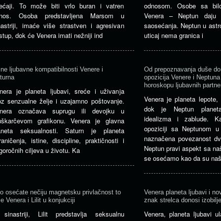
ećaji. To može biti vrlo buran i vatren
odnosom. Osobe sa bil
nos. Osoba predstavljena Marsom u
Venera – Neptun daju s
nastriji, imaće više strastven i agresivan
saosećanja. Neptun u astrolo
istup, dok će Venera imati nežniji ind
uticaj nema granica i
jne ljubavne kompatibilnosti Venere i
Od prepoznavanja duše do 
turna
opozicija Venere i Neptun
horoskopu ljubavnih partne
nera je planeta ljubavi, sreće i uživanja
Venera je planeta lepote, 
oz senzualne želje i uzajamno poštovanje.
dok je Neptun planet
nera označava suprugu ili devojku u
idealizma i zablude. 
škarčevom grafikonu. Venera je glavna
opoziciji sa Neptunom u s
aneta seksualnosti. Saturn je planeta
naznačena povezanost dv
raničenja, istine, discipline, praktičnosti i
Neptun pravi aspekt sa n
goročnih ciljeva u životu. Ka
se osećamo kao da su naši
o osećate nečiju magnetsku privlačnost to
Venera planeta ljubavi i no
e Venera i Lilit u konjukciji
znak strelca donosi izobilj
sinastriji, Lilit predstavlja seksualnu
Venera, planeta ljubavi u