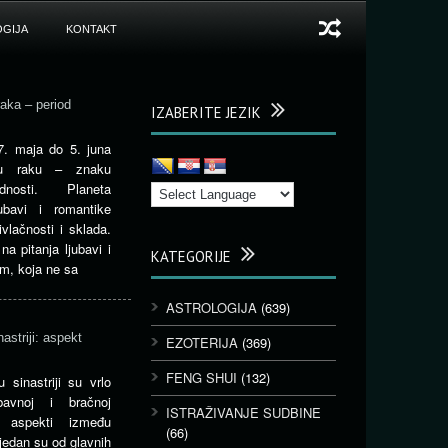
GIJA
KONTAKT
aka – period
IZABERITE JEZIK
7. maja do 5. juna
 u raku – znaku
nosti. Planeta
ubavi i romantike
vlačnosti i sklada.
a pitanja ljubavi i
KATEGORIJE
m, koja ne sa
ASTROLOGIJA
(639)
astriji: aspekt
EZOTERIJA
(369)
FENG SHUI
(132)
sinastriji su vrlo
avnoj i bračnoj
ISTRAŽIVANJE SUDBINE
ni aspekti između
(66)
 jedan su od glavnih