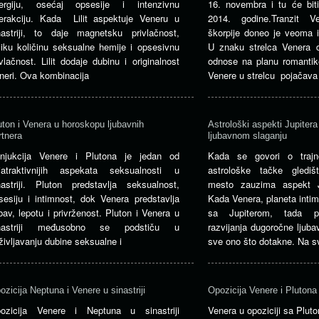
ergiju, osećaj opsesije i intenzivnu
16. novembra i tu će bi
terakciju. Kada Lilit aspektuje Veneru u
2014. godine.Tranzit 
nastriji, to daje magnetsku privlačnost,
škorpije doneo je veoma i
liku količinu seksualne hemije i opsesivnu
U znaku strelca Venera d
ivlačnost. Lilit dodaje dubinu i originalnost
odnose na planu romantike
neri. Ova kombinacija
Venere u strelcu pojačava
uton i Venera u horoskopu ljubavnih
Astrološki aspekti Jupitera
rtnera
ljubavnom slaganju
njukcija Venere i Plutona je jedan od
Kada se govori o trajn
jatraktivnijih aspekata seksualnosti u
astrološke tačke gledi
nastriji. Pluton predstavlja seksualnost,
mesto zauzima aspekt J
sesiju i intimnost, dok Venera predstavlja
Kada Venera, planeta intim
ubav, lepotu i privrženost. Pluton i Venera u
sa Jupiterom, tada po
nastriji međusobno se podstiču u
razvijanja dugoročne ljuba
življavanju dubine seksualne i
sve ono što dotakne. Na 
ozicija Neptuna i Venere u sinastriji
Opozicija Venere i Plutona u
ozicija Venere i Neptuna u sinastriji
Venera u opoziciji sa Plu