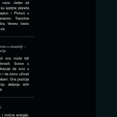
ne veze. Jedan od
 su spoljne planeta
Neptun i Pluton) u
nerom. Tranzitne
talnu Veneru često
-za
om u sinastriji –
cija
osti ovo može biti
lonosti. Sunce u
pokazuje da smo u
m i da ćemo uživati
abavi. Ova pozicija
iju deljenja istih
ti
i
a i moćna energija.