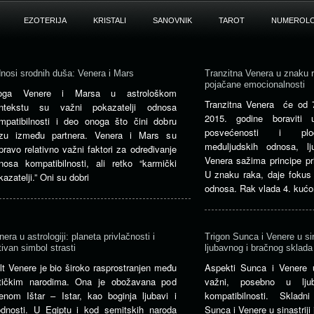
EZOTERIJA
KRISTALI
SANOVNIK
TAROT
NUMEROLO
nosi srodnih duša: Venera i Mars
Tranzitna Venera u znaku r
pojačane emocionalnosti
oga Venere i Marsa u astrološkom
Tranzitna Venera će od 
ntekstu su važni pokazatelji odnosa
2015. godine boraviti
mpatibilnosti i deo onoga što čini dobru
posvećenosti i plod
zu između partnera. Venera i Mars su
međuljudskih odnosa, lj
pravo relativno važni faktori za određivanje
Venera sažima principe pri
nosa kompatibilnosti, ali retko “karmički
U znaku raka, daje fokus n
kazatelji.” Oni su dobri
odnosa. Rak vlada 4. kućo
nera u astrologiji: planeta privlačnosti i
Trigon Sunca i Venere u sin
tivan simbol strasti
ljubavnog i bračnog sklada
lt Venere je bio široko rasprostranjen među
Aspekti Sunca i Venere u 
tičkim narodima. Ona je obožavana pod
važni, posebno u ljub
enom Ištar – Istar, kao boginja ljubavi i
kompatibilnosti. Sklad
odnosti. U Egiptu i kod semitskih naroda
Sunca i Venere u sinastriji