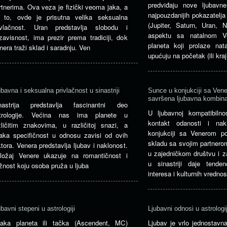
predviđaju nove ljubav
rtnerima. Ova veza je fizički veoma jaka, a
najpouzdanijih pokazatelja
 to, ovde je prisutna velika seksualna
(Jupiter, Saturn, Uran, 
ivlačnost. Uran predstavlja slobodu i
aspektu sa natalnom Ve
zavisnost, ima prezir prema tradiciji, dok
planeta koji prolaze ​​na
nera traži sklad i saradnju. Ven
upućuju na početak (ili kraj
ubavna i seksualna privlačnost u sinastriji
Sunce u konjukciji sa Vener
savršena ljubavna kombina
nastrija predstavlja fascinantni deo
U ljubavnoj kompatibiln
trologije. Većina nas ima planete u
kontakt odanosti i nak
zličitim znakovima, u različitoj snazi, a
konjukciji sa Venerom 
aka specifičnost u odnosu zavisi od ovih
skladu sa svojim partnero
ktora. Venera predstavlja ljubav i naklonost.
u zajedničkom društvu i z
ložaj Venere ukazuje na romantičnost i
u sinastriji daje tendenc
žnost koju osoba pruža u ljuba
interesa i kulturnih vrednos
ubavni stepeni u astrologiji
Ljubavni odnosi u astrologij
aka planeta ili tačka (Ascendent, MC)
Ljubav je vrlo jednostavn