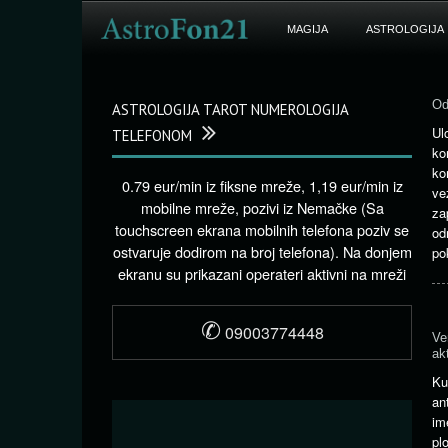
MAGIJA
ASTROLOGIJA
Od
ASTROLOGIJA TAROT NUMEROLOGIJA
Ul
TELEFONOM
ko
ko
0.79 eur/min iz fiksne mreže, 1,19 eur/min iz
ve
mobilne mreže, pozivi iz Nemačke (Sa
za
touchscreen ekrana mobilnih telefona poziv se
od
ostvaruje dodirom na broj telefona). Na donjem
po
ekranu su prikazani operateri aktivni na mreži
✆
09003774448
Ve
ak
Ku
an
im
pl