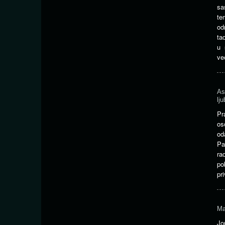
sa
te
od
ta
u 
ve
As
lju
Pr
os
od
Pa
ra
po
pr
Ma
Jo