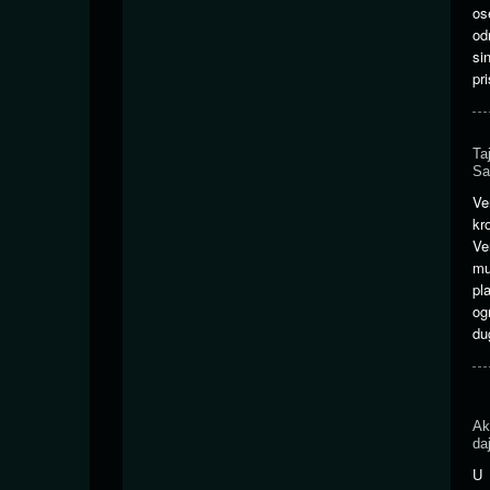
os
od
si
pr
Ta
Sa
Ve
kr
Ve
mu
pl
og
du
Ak
daj
U 