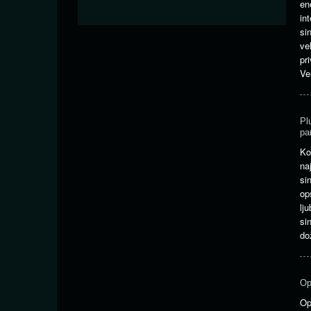
en
in
si
ve
pr
Ve
Pl
pa
Ko
na
si
op
lj
si
do
Op
Op