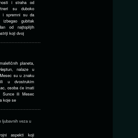
nosti i straha od
tneri su duboko
m i spremni su da
izbegao gubitak
an od najtoplijih
riji koji dvoj
malefičnih planeta,
Neptun, nalaze u
 Mesec su u znaku
ili u dvostrukim
lac, osoba će imati
u Sunce ili Mesec
a koje se
h ljubavnih veza u
rojni aspekti koji