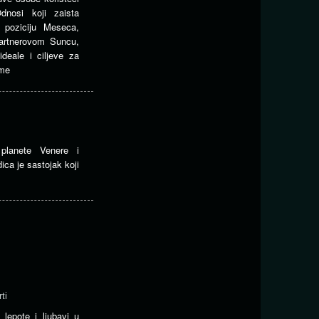
dnosi koji zaista
u poziciju Meseca,
partnerovom Suncu,
ideale i ciljeve za
zme
planete Venere i
ca je sastojak koji
ti
 lepote i ljubavi u