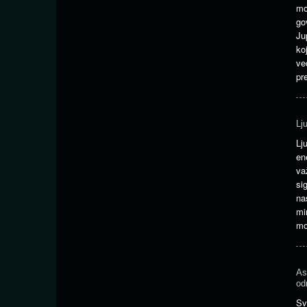
mo
go
Ju
ko
ve
pr
Lj
Lj
en
va
si
na
mi
mo
As
od
Sv