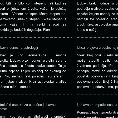
gu biti na bilo kom stepenu, ali kad se
Ljubav, brak i odnosi u c
vori o ljubavnom životu, važan je položaj
područja u životu svake o
pitera i Venere na specifičnim stepenima,
najviše željeni osećaj za
je zovemo ljubavni stepeni. Svaki stepen je
nemaju svi pojedinci sreć
oma važan i ima veliki značaj za
život. Kroz astrološku ana
edviđanje budućih događaja. Plan
istinu o nečij
ubavni odnosi u astrologiji
Uticaj brojeva u poslovnoj 
ubav je vrlo jednostavna i moćna
Svaki broj nosi u sebi sn
ergija. Ljubav, brak i odnosi u cjelini su vrlo
može stvoriti veliki u
žna područja u životu svake osobe. To je
životnom području. Prim
gurno najviše željeni osjećaj za svakog od
principa, može se odrediti
s. No, nemaju svi pojedinci su sretan i
početak poslovanja i broj
ran ljubavni život. Kroz astrološku analizu
poslovnu sreću. Broj 6 im
žemo otkriti istinu o
poslovnim poduhvatima, je
trološki aspekti za uspešne ljubavne
Ljubavna kompatibilnost u a
nose
Kompatibilnost između dve 
emir, kao ogroman vibrirajući energetski
proučava odnose između d