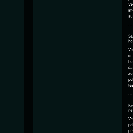
Ve
im
su
Št
ho
Ve
sr
ho
ša
že
po
te
Kv
ne
Ve
p
pr