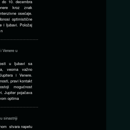
ti do 10. decembra
Venere kroz znak
ntenzivne osećaje.
onosi optimistične
 i ljubavi. Položaj
 n
 i Venere u
osti u ljubavi sa
šta, veoma važno
upitera i Venere.
nosti, pravi kontakt
stoji mogućnost
vi. Jupiter pojačava
svom optima
 sinastriji
tonom stvara napetu