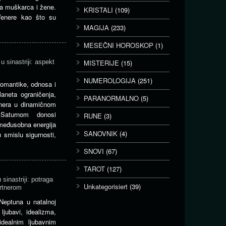
ja muškarca i žene.
KRISTALI
(109)
Venere kao što su
MAGIJA
(233)
MESEČNI HOROSKOP
(1)
u sinastriji: aspekt
MISTERIJE
(15)
NUMEROLOGIJA
(251)
 romantike, odnosa i
laneta ograničenja,
PARANORMALNO
(5)
Venera u dinamičnom
Saturnom donosi
RUNE
(3)
 međusobna energija
SANOVNIK
(4)
 smislu sigurnosti,
SNOVI
(67)
TAROT
(127)
sinastriji: potraga
Unkategorisiert
(39)
rtnerom
Neptuna u natalnoj
ljubavi, idealizma,
idealnim ljubavnim