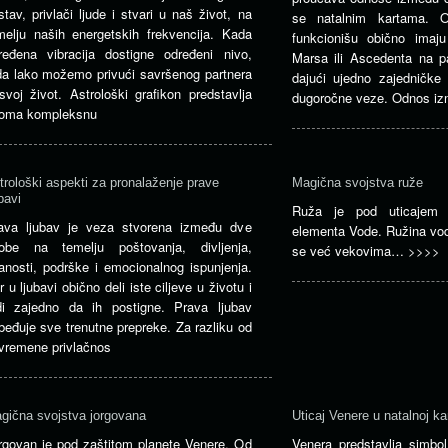
stav, privlači ljude i stvari u naš život, na
se natalnim kartama. O
melju naših energetskih frekvencija. Kada
funkcionišu obično imaj
ređena vibracija dostigne određeni nivo,
Marsa ili Ascedenta na 
da lako možemo privući savršenog partnera
dajući ujedno zajedničke 
svoj život. Astrološki grafikon predstavlja
dugoročne veze. Odnos i
oma kompleksnu
trološki aspekti za pronalaženje prave
Magična svojstva ruže
bavi
Ruža je pod uticajem 
ava ljubav je veza stvorena između dve
elementa Vode. Ružina vodi
obe na temelju poštovanja, divljenja,
se već vekovima…
>>>>
anosti, podrške i emocionalnog ispunjenja.
r u ljubavi obično deli iste ciljeve u životu i
di zajedno da ih postigne. Prava ljubav
beđuje sve trenutne prepreke. Za razliku od
ivremene privlačnos
gična svojstva jorgovana
Uticaj Venere u natalnoj kar
rgovan je pod zaštitom planete Venere. Od
Venera predstavlja simbol