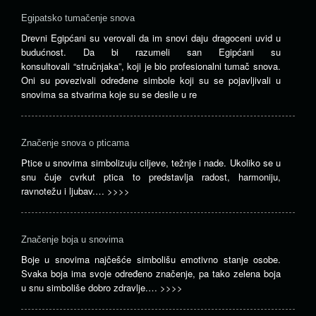
Egipatsko tumačenje snova
Drevni Egipćani su verovali da im snovi daju dragoceni uvid u
budućnost. Da bi razumeli san Egipćani su
konsultovali “stručnjaka”, koji je bio profesionalni tumač snova.
Oni su povezivali određene simbole koji su se pojavljivali u
snovima sa stvarima koje su se desile u re
Značenje snova o pticama
Ptice u snovima simbolizuju ciljeve, težnje i nade. Ukoliko se u
snu čuje cvrkut ptica to predstavlja radost, harmoniju,
ravnotežu i ljubav.…
>>>>
Značenje boja u snovima
Boje u snovima najčešće simbolišu emotivno stanje osobe.
Svaka boja ima svoje određeno značenje, pa tako zelena boja
u snu simboliše dobro zdravlje.…
>>>>