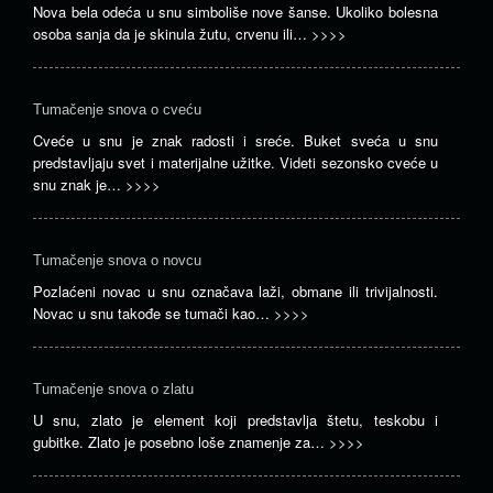
Nova bela odeća u snu simboliše nove šanse. Ukoliko bolesna
osoba sanja da je skinula žutu, crvenu ili…
>>>>
Tumačenje snova o cveću
Cveće u snu je znak radosti i sreće. Buket sveća u snu
predstavljaju svet i materijalne užitke. Videti sezonsko cveće u
snu znak je…
>>>>
Tumačenje snova o novcu
Pozlaćeni novac u snu označava laži, obmane ili trivijalnosti.
Novac u snu takođe se tumači kao…
>>>>
Tumačenje snova o zlatu
U snu, zlato je element koji predstavlja štetu, teskobu i
gubitke. Zlato je posebno loše znamenje za…
>>>>