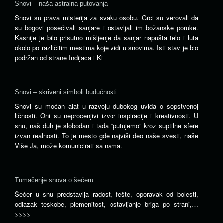
Snovi – naša astralna putovanja
Snovi su prava misterija za svaku osobu. Grci su verovali da
su bogovi posećivali sanjare i ostavljali im božanske poruke.
Kasnije je bilo prisutno mišljenje da sanjar napušta telo i luta
okolo po različitim mestima koje vidi u snovima. Isti stav je bio
podržan od strane Indijaca i Ki
Snovi – skriveni simboli budućnosti
Snovi su moćan alat u razvoju dubokog uvida o sopstvenoj
ličnosti. Oni su neprocenjivi izvor inspiracije i kreativnosti. U
snu, naš duh je slobodan i tada “putujemo” kroz suptilne sfere
izvan realnosti. To je mesto gde najviši deo naše svesti, naše
Više Ja, može komunicirati sa nama.
Tumačenje snova o šećeru
Šećer u snu predstavlja radost, fešte, oporavak od bolesti,
odlazak teskobe, plemenitost, ostavljanje briga po strani,…
>>>>