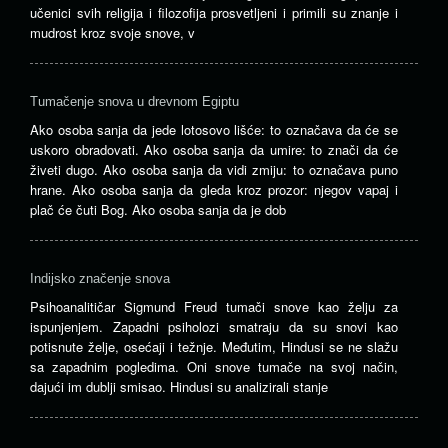
učenici svih religija i filozofija prosvetljeni i primili su znanje i
mudrost kroz svoje snove, v
Tumačenje snova u drevnom Egiptu
Ako osoba sanja da jede lotosovo lišće: to označava da će se
uskoro obradovati. Ako osoba sanja da umire: to znači da će
živeti dugo. Ako osoba sanja da vidi zmiju: to označava puno
hrane. Ako osoba sanja da gleda kroz prozor: njegov vapaj i
plač će čuti Bog. Ako osoba sanja da je dob
Indijsko značenje snova
Psihoanalitičar Sigmund Freud tumači snove kao želju za
ispunjenjem. Zapadni psiholozi smatraju da su snovi kao
potisnute želje, osećaji i težnje. Međutim, Hindusi se ne slažu
sa zapadnim pogledima. Oni snove tumače na svoj način,
dajući im dublji smisao. Hindusi su analizirali stanje