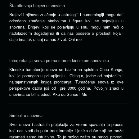
Šta otkrivaju brojevi u snovima
Brojevi i njihovo značenje u astrologiji i numerologiji mogu dati
određeno značenje simbolima i figura koji se pojavljuju u
snovima. Brojevi koji se pojavljuju u snu, mogu nam reći o
nadolazećim događajima ili da nas podsete o prošlosti koja i
dalje ima jak uticaj na naš život. Oni mo
Interpretacija snova prema starom kineskom sanovniku
Kinesko tumačenje snova se bazira na spisima Chou Kunga,
koji je pomogao u prikupljanju I Ching-a, jedne od najstarijih i
najtajanstvenijih knjiga proricanja. Tumačenje snova iz ove
perspektive datira još od pre 3000 godina. Povoljni znaci u
snovima su bili sledeći: Ako su Sunce i Me
Simboli u snovima
Svet snova i astralnih projekcija za vreme spavanja je proces
koji nas vodi do puta transformcije i jezika duše koji se može
razumeti samo intuitivno. To je razlog zašto su mnogi proroci,