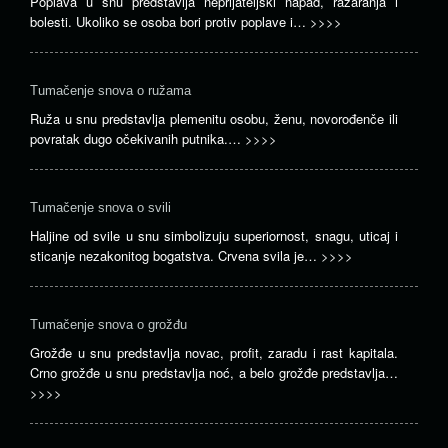
Poplava u snu predstavlja neprijateljski napad, razaranja i
bolesti. Ukoliko se osoba bori protiv poplave i…
>>>>
Tumačenje snova o ružama
Ruža u snu predstavlja plemenitu osobu, ženu, novorođenče ili
povratak dugo očekivanih putnika.…
>>>>
Tumačenje snova o svili
Haljine od svile u snu simbolizuju superiornost, snagu, uticaj i
sticanje nezakonitog bogatstva. Crvena svila je…
>>>>
Tumačenje snova o grožđu
Grožđe u snu predstavlja novac, profit, zaradu i rast kapitala.
Crno grožđe u snu predstavlja noć, a belo grožđe predstavlja…
>>>>