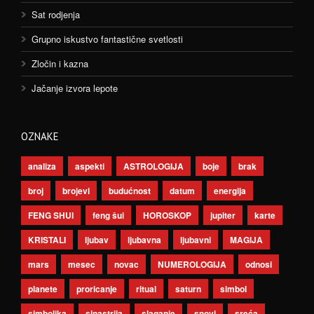
Sat rodjenja
Grupno iskustvo fantastične svetlosti
Zločin i kazna
Jačanje izvora lepote
OZNAKE
analiza
aspekti
ASTROLOGIJA
boje
brak
broj
brojevi
budućnost
datum
energija
FENG SHUI
feng šui
HOROSKOP
jupiter
karte
KRISTALI
ljubav
ljubavna
ljubavni
MAGIJA
mars
mesec
novac
NUMEROLOGIJA
odnosi
planete
proricanje
ritual
saturn
simbol
simbolika
sinastrija
slaganje
snovi
sreća