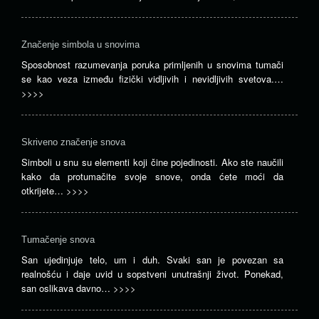
Značenje simbola u snovima
Sposobnost razumevanja poruka primljenih u snovima tumači
se kao veza između fizički vidljivih i nevidljivih svetova.…
>>>>
Skriveno značenje snova
Simboli u snu su elementi koji čine pojedinosti. Ako ste naučili
kako da protumačite svoje snove, onda ćete moći da
otkrijete…
>>>>
Tumačenje snova
San ujedinjuje telo, um i duh. Svaki san je povezan sa
realnošću i daje uvid u sopstveni unutrašnji život. Ponekad,
san oslikava davno…
>>>>