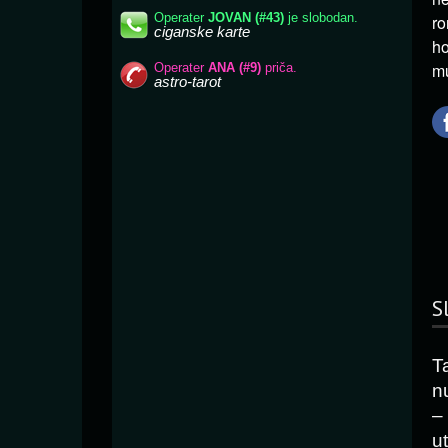
ro
ho
mu
S
Ta
n
–
u