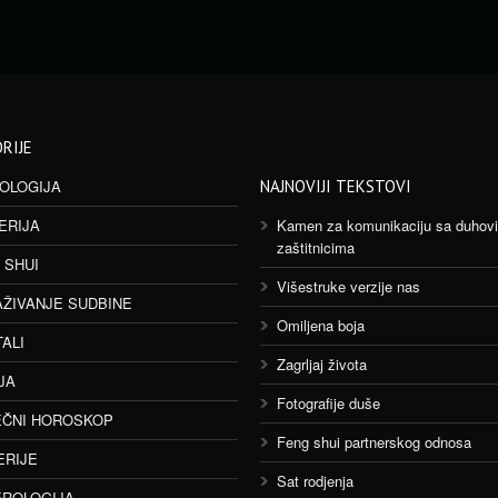
RIJE
OLOGIJA
NAJNOVIJI TEKSTOVI
ERIJA
Kamen za komunikaciju sa duhov
zaštitnicima
 SHUI
Višestruke verzije nas
AŽIVANJE SUDBINE
Omiljena boja
TALI
Zagrljaj života
JA
Fotografije duše
ČNI HOROSKOP
Feng shui partnerskog odnosa
ERIJE
Sat rodjenja
ROLOGIJA