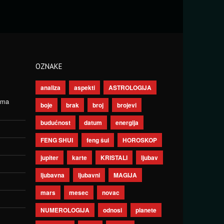
OZNAKE
analiza
aspekti
ASTROLOGIJA
ima
boje
brak
broj
brojevi
budućnost
datum
energija
FENG SHUI
feng šui
HOROSKOP
jupiter
karte
KRISTALI
ljubav
ljubavna
ljubavni
MAGIJA
mars
mesec
novac
NUMEROLOGIJA
odnosi
planete