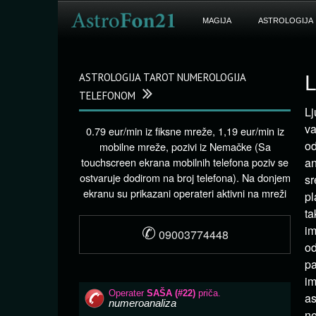
MAGIJA
ASTROLOGIJA
ASTROLOGIJA TAROT NUMEROLOGIJA
L
TELEFONOM
Lj
va
0.79 eur/min iz fiksne mreže, 1,19 eur/min iz
od
mobilne mreže, pozivi iz Nemačke (Sa
touchscreen ekrana mobilnih telefona poziv se
an
ostvaruje dodirom na broj telefona). Na donjem
sr
ekranu su prikazani operateri aktivni na mreži
pl
ta
✆
im
09003774448
od
pa
im
as
ne