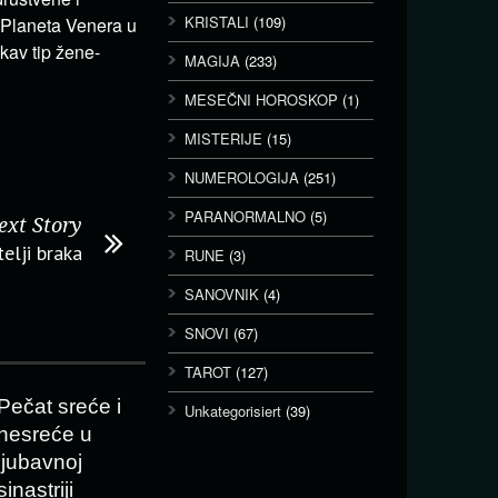
KRISTALI
(109)
 Planeta Venera u
kav tip žene-
MAGIJA
(233)
MESEČNI HOROSKOP
(1)
MISTERIJE
(15)
NUMEROLOGIJA
(251)
PARANORMALNO
(5)
ext Story
elji braka
RUNE
(3)
SANOVNIK
(4)
SNOVI
(67)
TAROT
(127)
Pečat sreće i
Unkategorisiert
(39)
nesreće u
ljubavnoj
sinastriji