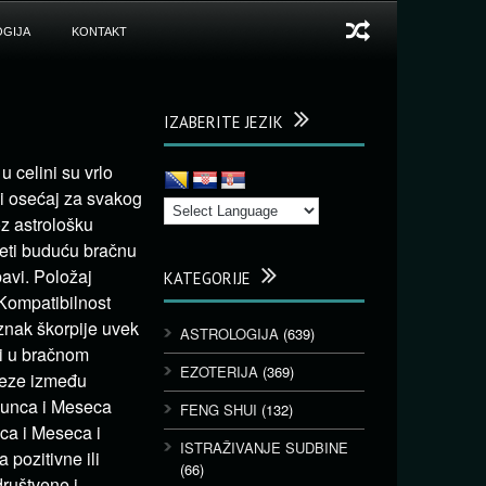
GIJA
KONTAKT
IZABERITE JEZIK
u celini su vrlo
ni osećaj za svakog
oz astrološku
deti buduću bračnu
bavi. Položaj
KATEGORIJE
Kompatibilnost
 znak škorpije uvek
ASTROLOGIJA
(639)
 i u bračnom
EZOTERIJA
(369)
veze između
 Sunca i Meseca
FENG SHUI
(132)
ca i Meseca i
ISTRAŽIVANJE SUDBINE
 pozitivne ili
(66)
društvene i