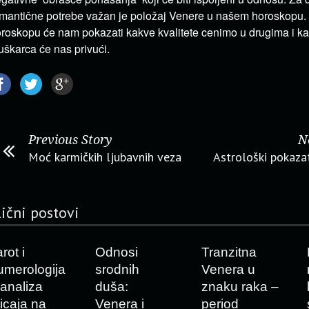
mantične potrebe važan je položaj Venere u našem horoskopu.
roskopu će nam pokazati kakve kvalitete cenimo u drugima i ka
škarca će nas privući.
Previous Story
N
Moć karmičkih ljubavnih veza
Astrološki pokazat
lični postovi
rot i
Odnosi
Tranzitna
umerologija
srodnih
Venera u
 analiza
duša:
znaku raka –
ticaja na
Venera i
period