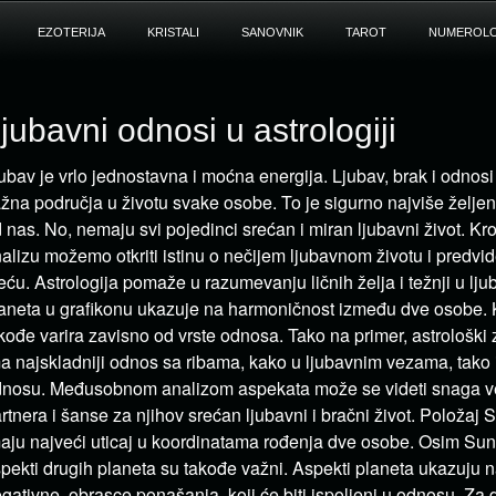
EZOTERIJA
KRISTALI
SANOVNIK
TAROT
NUMEROLO
jubavni odnosi u astrologiji
ubav je vrlo jednostavna i moćna energija. Ljubav, brak i odnosi 
žna područja u životu svake osobe. To je sigurno najviše želje
 nas. No, nemaju svi pojedinci srećan i miran ljubavni život. Kr
alizu možemo otkriti istinu o nečijem ljubavnom životu i predvi
eću. Astrologija pomaže u razumevanju ličnih želja i težnji u lju
aneta u grafikonu ukazuje na harmoničnost između dve osobe. 
kođe varira zavisno od vrste odnosa. Tako na primer, astrološki
a najskladniji odnos sa ribama, kako u ljubavnim vezama, tako
nosu. Međusobnom analizom aspekata može se videti snaga 
rtnera i šanse za njihov srećan ljubavni i bračni život. Položaj
aju najveći uticaj u koordinatama rođenja dve osobe. Osim Sun
pekti drugih planeta su takođe važni. Aspekti planeta ukazuju na
gativne obrasce ponašanja koji će biti ispoljeni u odnosu. Za 