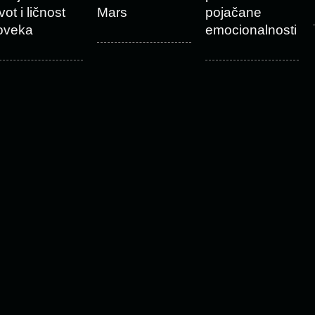
vot i ličnost
Mars
pojačane
oveka
emocionalnosti