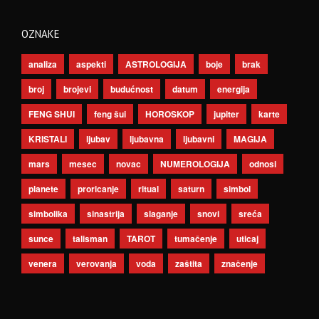
OZNAKE
analiza
aspekti
ASTROLOGIJA
boje
brak
broj
brojevi
budućnost
datum
energija
FENG SHUI
feng šui
HOROSKOP
jupiter
karte
KRISTALI
ljubav
ljubavna
ljubavni
MAGIJA
mars
mesec
novac
NUMEROLOGIJA
odnosi
planete
proricanje
ritual
saturn
simbol
simbolika
sinastrija
slaganje
snovi
sreća
sunce
talisman
TAROT
tumačenje
uticaj
venera
verovanja
voda
zaštita
značenje