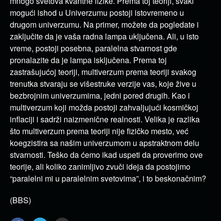
mnogo svetova kvantne fizike. Prema toj teoriji, svaki
mogući ishod u Univerzumu postoji istovremeno u
drugom univerzumu. Na primer, možete da pogledate i
zaključite da je vaša radna lampa uključena. Ali, u isto
vreme, postoji posebna, paralelna stvarnost gde
pronalazite da je lampa isključena. Prema toj
zastrašujućoj teoriji, multiverzum prema teoriji svakog
trenutka stvaraju se višestruke verzije vas, koje žive u
bezbrojnim univerzumima, jedni pored drugih. Kao i
multiverzum koji možda postoji zahvaljujući kosmičkoj
inflaciji i sadrži naizmenične realnosti. Velika je razlika
što multiverzum prema teoriji nije fizičko mesto, već
koegzistira sa našim univerzumom u apstraktnom delu
stvarnosti. Teško da ćemo ikad uspeti da proverimo ove
teorije, ali koliko zanimljivo zvuči ideja da postojimo
“paralelni mi u paralelnim svetovima”, i to beskonačnim?
(BBS)