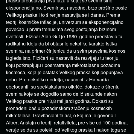
praska predstavlja prvu fazu u kojoj se svemir širio
eksponencijalno. Svemir se, navodno, brzo proširio posle
Velikog praska i to širenje nastavlja se i danas. Prema
teoriji kosmičke inflacije, univerzum se eksponencijalno
povećao u prvim trenucima svog postojanja brzinom
svetlosti. Fizičar Alan Gut je 1980. godine predstavio tu
radikalnu ideju da bi objasnio nekoliko karakteristika
svemira, na primer činjenicu da u svim pravcima kosmos
izgleda isto. Fizičari su nastavili da razvijaju tu teoriju,
koju potkrepljuju i posmatranja mikrotalasne pozadine
kosmosa, koja je ostatak Velikog praska koji popunjava
nebo. Pre nekoliko nedelja, naučnici iz Harvarda
obelodanili su spektakularno otkriće, dokaze o širenju
svemira koje se dogodilo samo delić sekunde nakon
Velikog praska pre 13,8 milijardi godina. Dokazi su
pronađeni baš u pozadinskom zračenju kosmičkih
mikrotalasa. Gravitacioni talasi, o kojima je govorio i
Albert Anštajn u teoriji relativiteta, pre više od 100 godina,
veruje se da su potekli od Velikog praska i nakon toga se