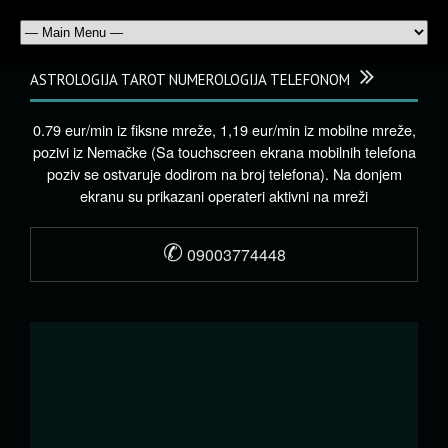
ASTROLOGIJA TAROT NUMEROLOGIJA TELEFONOM
0.79 eur/min iz fiksne mreže, 1,19 eur/min iz mobilne mreže,
pozivi iz Nemačke (Sa touchscreen ekrana mobilnih telefona
poziv se ostvaruje dodirom na broj telefona). Na donjem
ekranu su prikazani operateri aktivni na mreži
✆
09003774448